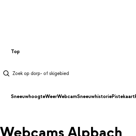
NAAR HOOFDINHOUD
Top 50
Webcams
Wintersportweer
Kaarten
Sneeuwverwa
Sneeuwhoogte
Weer
Webcam
Sneeuwhistorie
Pistekaart
Webcams Alpbach