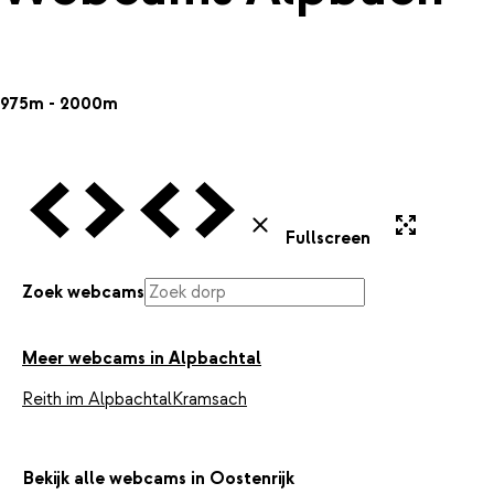
975m - 2000m
Vorige Webcam
Volgende Webcam
Vorige Webcam
Volgende Webcam
Uitvergroten
Sluiten
Fullscreen
Zoek webcams
Meer webcams in Alpbachtal
Reith im Alpbachtal
Kramsach
Bekijk alle webcams in Oostenrijk