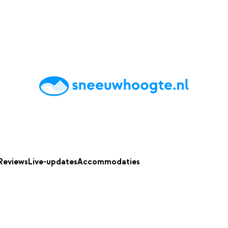
chting
Accommodaties
Tips
Reviews
Live updates
App
Reviews
Live-updates
Accommodaties