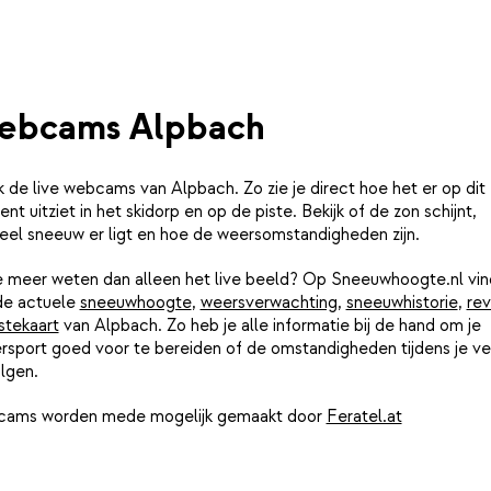
ebcams Alpbach
k de live webcams van Alpbach. Zo zie je direct hoe het er op dit
t uitziet in het skidorp en op de piste. Bekijk of de zon schijnt,
eel sneeuw er ligt en hoe de weersomstandigheden zijn.
je meer weten dan alleen het live beeld? Op Sneeuwhoogte.nl vin
de actuele
sneeuwhoogte
,
weersverwachting
,
sneeuwhistorie
,
rev
stekaart
van Alpbach. Zo heb je alle informatie bij de hand om je
rsport goed voor te bereiden of de omstandigheden tijdens je ver
lgen.
ams worden mede mogelijk gemaakt door
Feratel.at