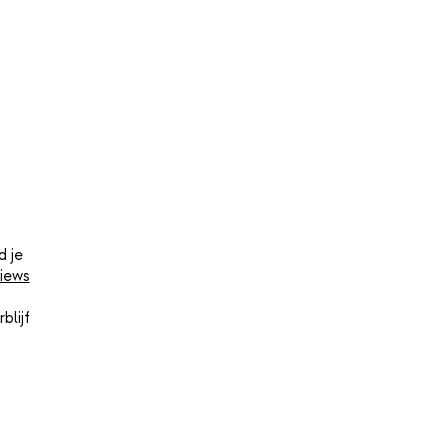
d je
iews
blijf