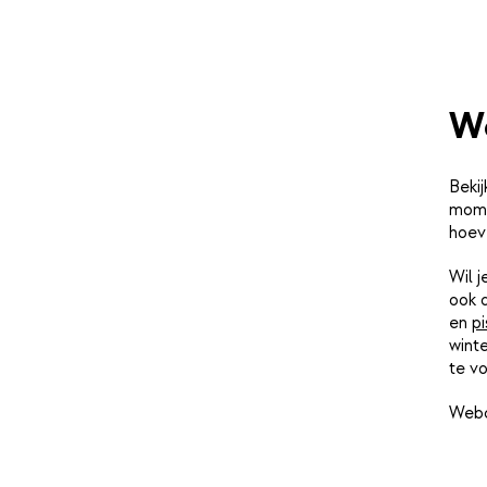
W
Bekij
momen
hoev
Wil 
ook 
en
pi
winte
te vo
Webc