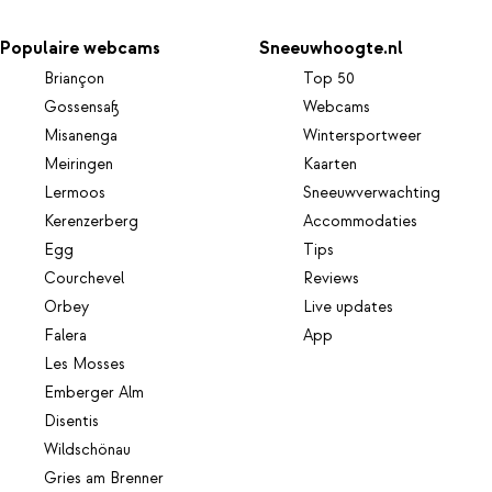
Populaire webcams
Sneeuwhoogte.nl
Briançon
Top 50
Gossensaß
Webcams
Misanenga
Wintersportweer
Meiringen
Kaarten
Lermoos
Sneeuwverwachting
Kerenzerberg
Accommodaties
Egg
Tips
Courchevel
Reviews
Orbey
Live updates
Falera
App
Les Mosses
Emberger Alm
Disentis
Wildschönau
Gries am Brenner