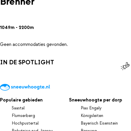
Brenner
1049m - 2200m
Geen accommodaties gevonden.
IN DE SPOTLIGHT
Populaire gebieden
Sneeuwhoogte per dorp
Saastal
Piau Engaly
Flumserberg
Königsleiten
Hochpustertal
Bayerisch Eisenstein
Rokytnice nad Jizerou
Berwang