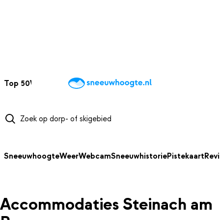
NAAR HOOFDINHOUD
Top 50
Webcams
Wintersportweer
Kaarten
Sneeuwverwacht
Sneeuwhoogte
Weer
Webcam
Sneeuwhistorie
Pistekaart
Rev
Accommodaties Steinach am