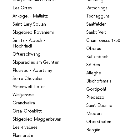
Les Orres
Ratschings
Ankogel - Mallnitz
Tschagguns
Saint Lary Soulan
Saalfelden
Skigebied Rovaniemi
Sankt Veit
Sirnitz - Albeck -
Chamrousse 1750
Hochrindl
Oberau
Ofterschwang
Kaltenbach
Skiparadies am Grünten
Sölden
Plešivec - Abertamy
Alleghe
Serre Chevalier
Bischofsmais
Almenwelt Lofer
Gortipohl
Weißensee
Predazzo
Grandvalira
Saint Etienne
Orsa-Grönklitt
Mieders
Skigebied Muggenbrunn
Oberstaufen
Les 4 vallées
Bergün
Planneralm