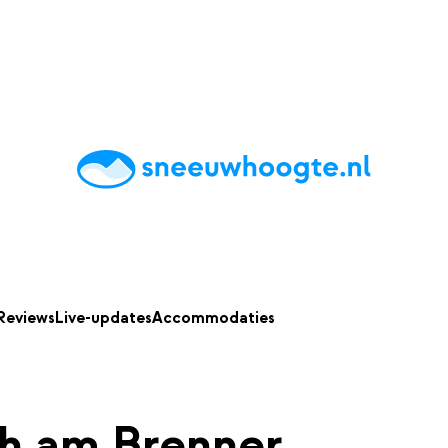
chting
Accommodaties
Tips
Reviews
Live updates
App
Reviews
Live-updates
Accommodaties
ch am Brenner