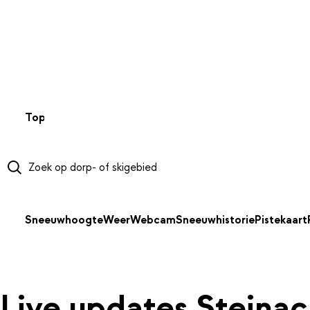
NAAR HOOFDINHOUD
Top 50
Webcams
Wintersportweer
Kaarten
Sneeuwverwa
Sneeuwhoogte
Weer
Webcam
Sneeuwhistorie
Pistekaart
Live updates Steina