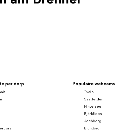
e per dorp
Populaire webcams
ais
Ivalo
n
Saalfelden
Hintersee
Björkliden
h
Jochberg
ercors
Bichlbach