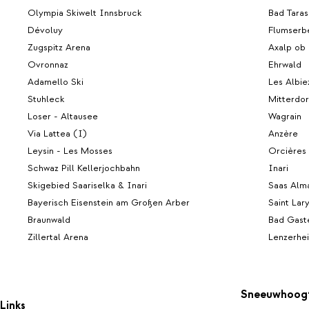
Olympia Skiwelt Innsbruck
Bad Taras
Dévoluy
Flumserb
Zugspitz Arena
Axalp ob 
Ovronnaz
Ehrwald
Adamello Ski
Les Albie
Stuhleck
Mitterdor
Loser - Altausee
Wagrain
Via Lattea (I)
Anzère
Leysin - Les Mosses
Orcières
Schwaz Pill Kellerjochbahn
Inari
Skigebied Saariselka & Inari
Saas Alm
Bayerisch Eisenstein am Großen Arber
Saint Lar
Braunwald
Bad Gast
Zillertal Arena
Lenzerhe
Sneeuwhoog
Links