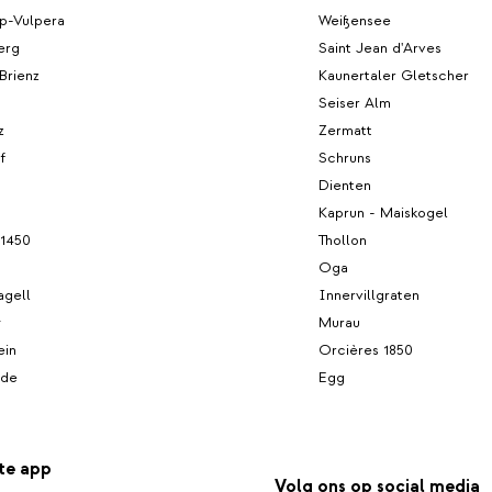
p-Vulpera
Weißensee
erg
Saint Jean d'Arves
Brienz
Kaunertaler Gletscher
Seiser Alm
z
Zermatt
f
Schruns
Dienten
Kaprun - Maiskogel
 1450
Thollon
Oga
agell
Innervillgraten
y
Murau
ein
Orcières 1850
ide
Egg
te app
Volg ons op social media