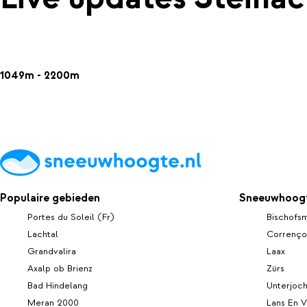
1049m - 2200m
Populaire gebieden
Sneeuwhoogt
Portes du Soleil (Fr)
Bischofsm
Lachtal
Correnço
Grandvalira
Laax
Axalp ob Brienz
Zürs
Bad Hindelang
Unterjoc
Meran 2000
Lans En V