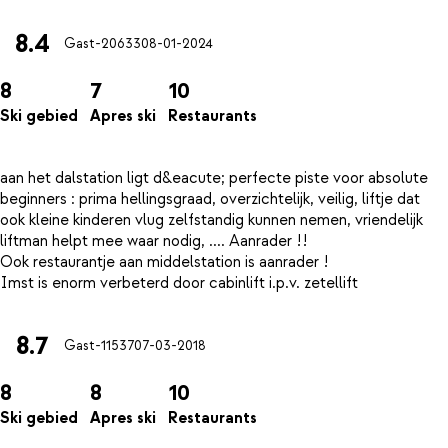
8.4
Gast-20633
08-01-2024
8
7
10
Ski gebied
Apres ski
Restaurants
aan het dalstation ligt d&eacute; perfecte piste voor absolute
beginners : prima hellingsgraad, overzichtelijk, veilig, liftje dat
ook kleine kinderen vlug zelfstandig kunnen nemen, vriendelijk
liftman helpt mee waar nodig, .... Aanrader !!
Ook restaurantje aan middelstation is aanrader !
8.7
Gast-11537
07-03-2018
8
8
10
Ski gebied
Apres ski
Restaurants