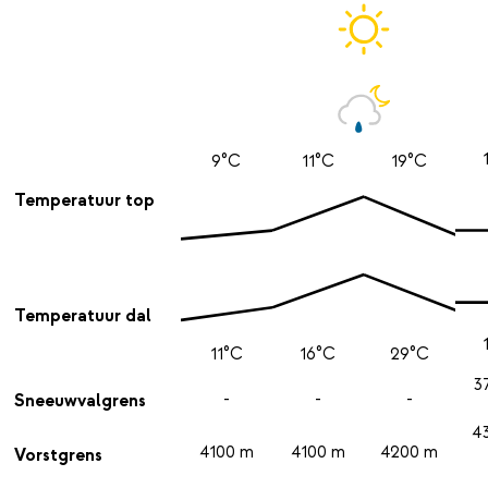
9°C
11°C
19°C
Temperatuur top
Temperatuur dal
11°C
16°C
29°C
3
-
-
-
Sneeuwvalgrens
4
4100 m
4100 m
4200 m
Vorstgrens