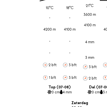
21°C
10°C
18°C
3600 m
-
-
4100 m
4200 m
4100 m
4
-
-
4 mm
-
-
3 mm
2 bft
3 bft
3 bft
1 bft
3 bft
2 bft
Top (07-08)
Dal (07-0
0 cm
4 mm
0 cm
3
Zaterdag