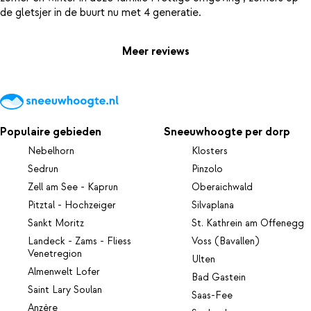
Meer reviews
Populaire gebieden
Sneeuwhoogte per dorp
Nebelhorn
Klosters
Sedrun
Pinzolo
Zell am See - Kaprun
Oberaichwald
Pitztal - Hochzeiger
Silvaplana
Sankt Moritz
St. Kathrein am Offenegg
Landeck - Zams - Fliess
Voss (Bavallen)
Venetregion
Ulten
Almenwelt Lofer
Bad Gastein
Saint Lary Soulan
Saas-Fee
Anzère