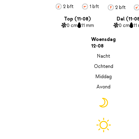
2 bft
1 bft
2 bft
Top (11-08)
Dal (11-0
0 cm
11 mm
0 cm
11
Woensdag
12-08
Nacht
Ochtend
Middag
Avond