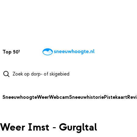
NAAR HOOFDINHOUD
Top 50
Webcams
Wintersportweer
Kaarten
Sneeuwverwacht
Sneeuwhoogte
Weer
Webcam
Sneeuwhistorie
Pistekaart
Rev
Weer Imst - Gurgltal