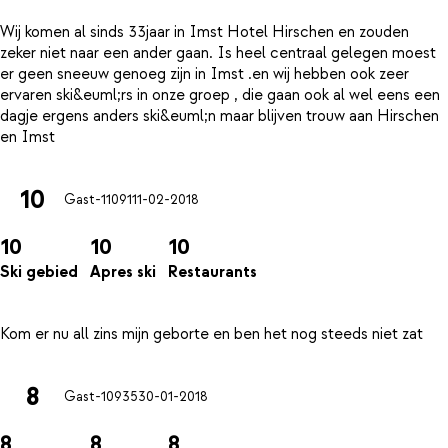
Wij komen al sinds 33jaar in Imst Hotel Hirschen en zouden
zeker niet naar een ander gaan. Is heel centraal gelegen moest
er geen sneeuw genoeg zijn in Imst .en wij hebben ook zeer
ervaren ski&euml;rs in onze groep , die gaan ook al wel eens een
dagje ergens anders ski&euml;n maar blijven trouw aan Hirschen
10
Gast-11091
11-02-2018
10
10
10
Ski gebied
Apres ski
Restaurants
8
Gast-10935
30-01-2018
8
8
8