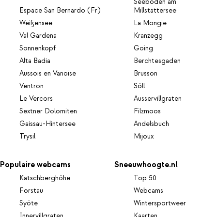
Seeboden am
Espace San Bernardo (Fr)
Millstättersee
Weißensee
La Mongie
Val Gardena
Kranzegg
Sonnenkopf
Going
Alta Badia
Berchtesgaden
Aussois en Vanoise
Brusson
Ventron
Söll
Le Vercors
Ausservillgraten
Sextner Dolomiten
Filzmoos
Gaissau-Hintersee
Andelsbuch
Trysil
Mijoux
Populaire webcams
Sneeuwhoogte.nl
Katschberghöhe
Top 50
Forstau
Webcams
Syöte
Wintersportweer
Innervillgraten
Kaarten