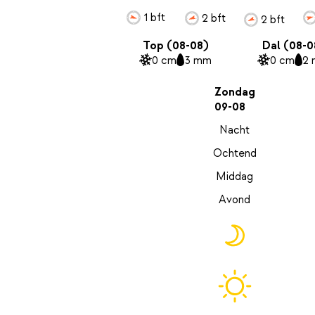
1 bft
2 bft
2 bft
Top (08-08)
Dal (08-0
0 cm
3 mm
0 cm
2
Zondag
09-08
Nacht
Ochtend
Middag
Avond