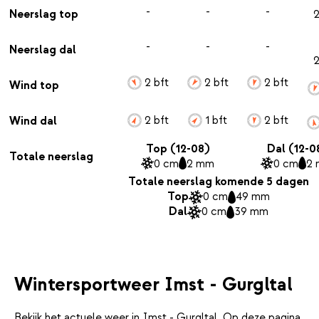
-
-
-
Neerslag top
-
-
-
Neerslag dal
2 bft
2 bft
2 bft
Wind top
2 bft
1 bft
2 bft
Wind dal
Top (12-08)
Dal (12-0
Totale neerslag
0 cm
2 mm
0 cm
2
Totale neerslag komende 5 dagen
Top
0 cm
49 mm
Dal
0 cm
39 mm
Wintersportweer Imst - Gurgltal
Bekijk het actuele weer in Imst - Gurgltal. Op deze pagina