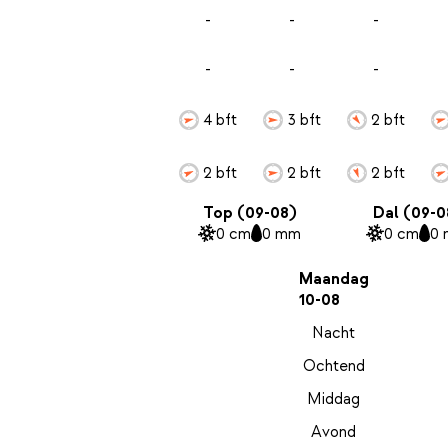
-
-
-
-
-
-
4 bft
3 bft
2 bft
2 bft
2 bft
2 bft
Top (09-08)
Dal (09-0
0 cm
0 mm
0 cm
0
Maandag
10-08
Nacht
Ochtend
Middag
Avond