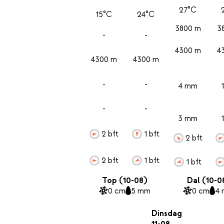
27°C
15°C
24°C
3800 m
3
-
-
4300 m
4
4300 m
4300 m
-
-
4 mm
-
-
3 mm
2 bft
1 bft
2 bft
2 bft
1 bft
1 bft
Top (10-08)
Dal (10-0
0 cm
5 mm
0 cm
4
Dinsdag