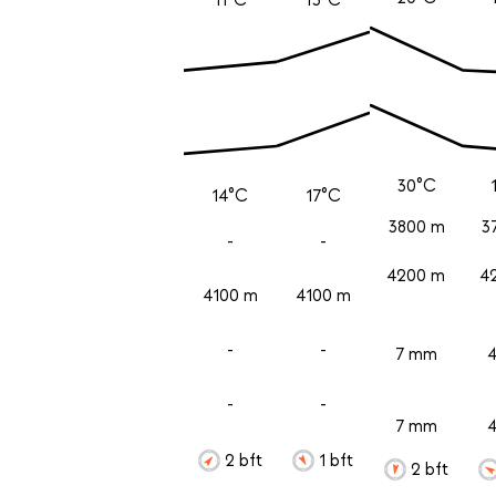
30°C
14°C
17°C
3800 m
3
-
-
4200 m
4
4100 m
4100 m
-
-
7 mm
-
-
7 mm
2 bft
1 bft
2 bft