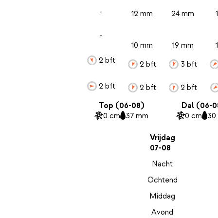
-
12 mm
24 mm
-
10 mm
19 mm
2 bft
2 bft
3 bft
2 bft
2 bft
2 bft
Top (06-08)
Dal (06-0
0 cm
37 mm
0 cm
30
Vrijdag
07-08
Nacht
Ochtend
Middag
Avond