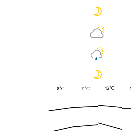
12°C
8°C
11°C