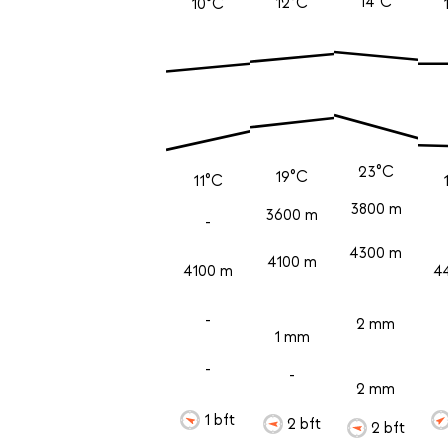
14°C
12°C
10°C
23°C
19°C
11°C
3800 m
3600 m
-
4300 m
4100 m
4100 m
4
-
2 mm
1 mm
-
-
2 mm
1 bft
2 bft
2 bft