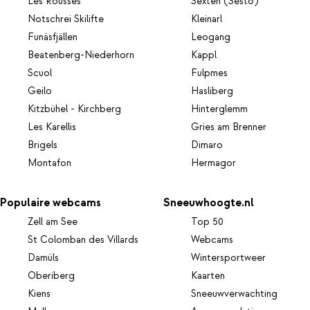
Les Rousses
Sexten (Sesto)
Notschrei Skilifte
Kleinarl
Funäsfjällen
Leogang
Beatenberg-Niederhorn
Kappl
Scuol
Fulpmes
Geilo
Hasliberg
Kitzbühel - Kirchberg
Hinterglemm
Les Karellis
Gries am Brenner
Brigels
Dimaro
Montafon
Hermagor
Populaire webcams
Sneeuwhoogte.nl
Zell am See
Top 50
St Colomban des Villards
Webcams
Damüls
Wintersportweer
Oberiberg
Kaarten
Kiens
Sneeuwverwachting