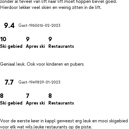
zonder al teveel van lift naar lift moet hoppen beviel goed.
9.4
Gast-19606
16-02-2023
10
9
9
Ski gebied
Apres ski
Restaurants
7.7
Gast-19498
29-01-2023
8
7
8
Ski gebied
Apres ski
Restaurants
Voor de eerste keer in kappl geweest erg leuk en mooi skigebied
voor elk wat wils.leuke restaurants op de piste.