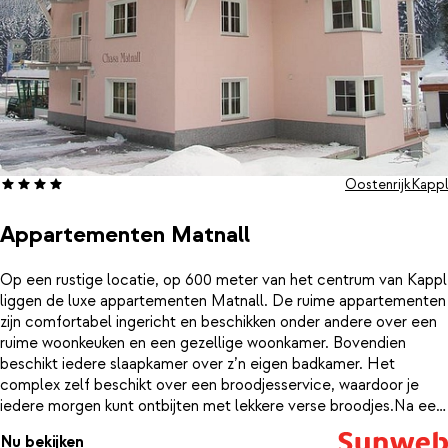
Oostenrijk
Kappl
Appartementen Matnall
Op een rustige locatie, op 600 meter van het centrum van Kappl
liggen de luxe appartementen Matnall. De ruime appartementen
zijn comfortabel ingericht en beschikken onder andere over een
ruime woonkeuken en een gezellige woonkamer. Bovendien
beschikt iedere slaapkamer over z’n eigen badkamer. Het
complex zelf beschikt over een broodjesservice, waardoor je
iedere morgen kunt ontbijten met lekkere verse broodjes.Na een
actieve dag in de bergen, is het heerlijk bijkomen in het gezellige
Nu bekijken
appartement. In de supermarkt, die op loopafstand ligt, kun je je