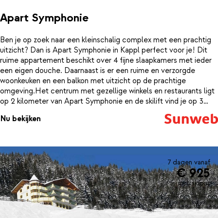
Apart Symphonie
Ben je op zoek naar een kleinschalig complex met een prachtig
uitzicht? Dan is Apart Symphonie in Kappl perfect voor je! Dit
ruime appartement beschikt over 4 fijne slaapkamers met ieder
een eigen douche. Daarnaast is er een ruime en verzorgde
woonkeuken en een balkon met uitzicht op de prachtige
omgeving.Het centrum met gezellige winkels en restaurants ligt
op 2 kilometer van Apart Symphonie en de skilift vind je op 3
kilometer afstand. De skibus, die je snel naar de gondel brengt,
Nu bekijken
stopt op slechts 100 meter van het complex.
7 dagen vanaf
€ 925
incl. skipas