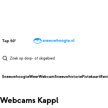
NAAR HOOFDINHOUD
Top 50
Webcams
Wintersportweer
Kaarten
Sneeuwverwacht
Sneeuwhoogte
Weer
Webcam
Sneeuwhistorie
Pistekaart
Rev
Webcams Kappl