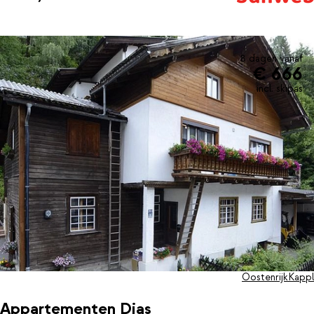
dagelijkse boodschappen doen. In de zeer compleet uitgeruste
keuken kun je ’s avonds zelf een heerlijke maaltijd bereiden.
8 dagen vanaf
€ 666
incl. skipas
Oostenrijk
Kappl
Appartementen Dias