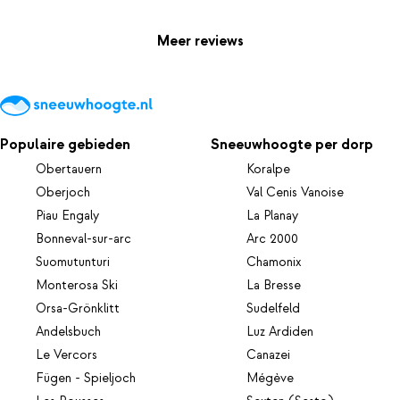
Meer reviews
Populaire gebieden
Sneeuwhoogte per dorp
Obertauern
Koralpe
Oberjoch
Val Cenis Vanoise
Piau Engaly
La Planay
Bonneval-sur-arc
Arc 2000
Suomutunturi
Chamonix
Monterosa Ski
La Bresse
Orsa-Grönklitt
Sudelfeld
Andelsbuch
Luz Ardiden
Le Vercors
Canazei
Fügen - Spieljoch
Mégève