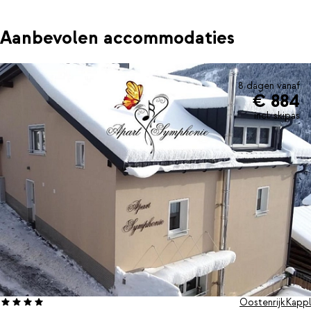
Aanbevolen accommodaties
8 dagen vanaf
€ 884
incl. skipas
Oostenrijk
Kappl