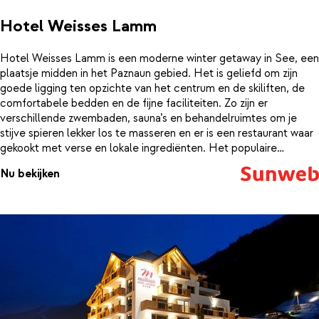
Hotel Weisses Lamm
Hotel Weisses Lamm is een moderne winter getaway in See, een
plaatsje midden in het Paznaun gebied. Het is geliefd om zijn
goede ligging ten opzichte van het centrum en de skiliften, de
comfortabele bedden en de fijne faciliteiten. Zo zijn er
verschillende zwembaden, sauna’s en behandelruimtes om je
stijve spieren lekker los te masseren en er is een restaurant waar
gekookt met verse en lokale ingrediënten. Het populaire
Paznaun is verdeeld over 4 skigebieden: See, Ischgl, Kappl en
Nu bekijken
Galtür, die vanaf hotel Weisses Lamm allemaal makkelijk te
bereiken zijn. Tegenover het hotel stopt de skibus en op 600
meter vind je al de dichtstbijzijnde lift. Hoe goed klinkt dat?
Daarnaast beschikt het hotel nog over een skiruimte, waar je
spullen kunt opbergen en een bar om na een dag op te piste te
8 dagen vanaf
€ 1.054
genieten van schnaps en goed gezelschap.
incl. skipas