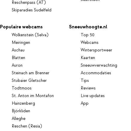
Reschenpass (AT)
Skiparadies Sudelfeld
Populaire webcams
Sneeuwhoogte.nl
Wolkenstein (Selva)
Top 50
Meiringen
Webcams
Aschau
Wintersportweer
Blatten
Kaarten
Auron
Sneeuwverwachting
Steinach am Brenner
Accommodaties
Stubaier Gletscher
Tips
Todtmoos
Reviews
St. Anton im Montafon
Live updates
Hainzenberg
App
Björkliden
Alleghe
Reschen (Resia)