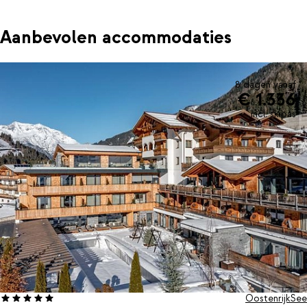
Aanbevolen accommodaties
8 dagen vanaf
€ 1.336
incl. skipas
Oostenrijk
See