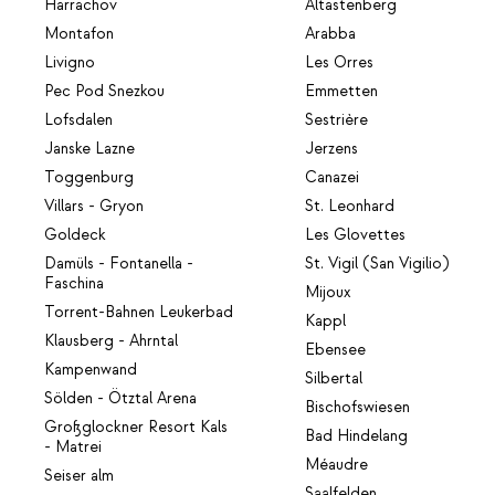
Harrachov
Altastenberg
Montafon
Arabba
Livigno
Les Orres
Pec Pod Snezkou
Emmetten
Lofsdalen
Sestrière
Janske Lazne
Jerzens
Toggenburg
Canazei
Villars - Gryon
St. Leonhard
Goldeck
Les Glovettes
Damüls - Fontanella -
St. Vigil (San Vigilio)
Faschina
Mijoux
Torrent-Bahnen Leukerbad
Kappl
Klausberg - Ahrntal
Ebensee
Kampenwand
Silbertal
Sölden - Ötztal Arena
Bischofswiesen
Großglockner Resort Kals
Bad Hindelang
- Matrei
Méaudre
Seiser alm
Saalfelden