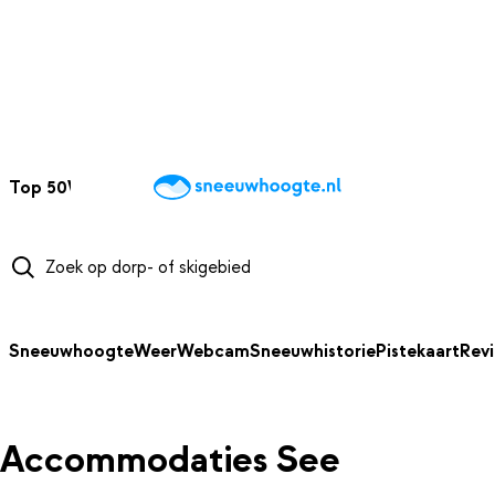
NAAR HOOFDINHOUD
Top 50
Webcams
Wintersportweer
Kaarten
Sneeuwverwacht
Sneeuwhoogte
Weer
Webcam
Sneeuwhistorie
Pistekaart
Rev
Accommodaties See