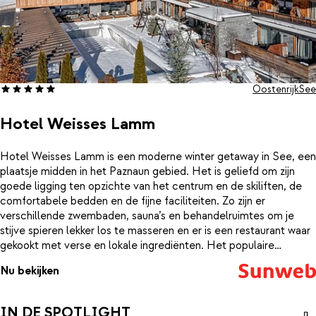
Oostenrijk
See
Hotel Weisses Lamm
Hotel Weisses Lamm is een moderne winter getaway in See, een
plaatsje midden in het Paznaun gebied. Het is geliefd om zijn
goede ligging ten opzichte van het centrum en de skiliften, de
comfortabele bedden en de fijne faciliteiten. Zo zijn er
verschillende zwembaden, sauna’s en behandelruimtes om je
stijve spieren lekker los te masseren en er is een restaurant waar
gekookt met verse en lokale ingrediënten. Het populaire
Paznaun is verdeeld over 4 skigebieden: See, Ischgl, Kappl en
Nu bekijken
Galtür, die vanaf hotel Weisses Lamm allemaal makkelijk te
bereiken zijn. Tegenover het hotel stopt de skibus en op 600
meter vind je al de dichtstbijzijnde lift. Hoe goed klinkt dat?
IN DE SPOTLIGHT