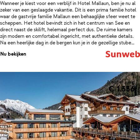
Wanneer je kiest voor een verblijf in Hotel Mallaun, ben je nu al
zeker van een geslaagde vakantie. Dit is een prima familie hotel
waar de gastvrije familie Mallaun een behaaglijke sfeer weet te
scheppen. Het hotel bevindt zich in het centrum van See en
direct naast de skilift, helemaal perfect dus. De ruime kamers
zijn modern en comfortabel ingericht, met authentieke details.
Na een heerlijke dag in de bergen kun je in de gezellige stube
terecht voor een drankje en voor een potje biljart, of ga je liever
Nu bekijken
ontspannen in de sauna of Turks stoombad? Aan jou de keus.
8 dagen vanaf
€ 1.336
incl. skipas