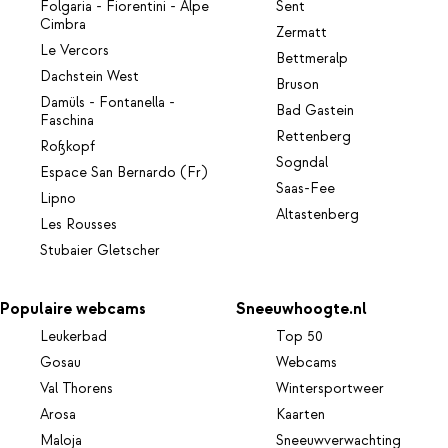
Folgaria - Fiorentini - Alpe
Sent
Cimbra
Zermatt
Le Vercors
Bettmeralp
Dachstein West
Bruson
Damüls - Fontanella -
Bad Gastein
Faschina
Rettenberg
Roßkopf
Sogndal
Espace San Bernardo (Fr)
Saas-Fee
Lipno
Altastenberg
Les Rousses
Stubaier Gletscher
Populaire webcams
Sneeuwhoogte.nl
Leukerbad
Top 50
Gosau
Webcams
Val Thorens
Wintersportweer
Arosa
Kaarten
Maloja
Sneeuwverwachting