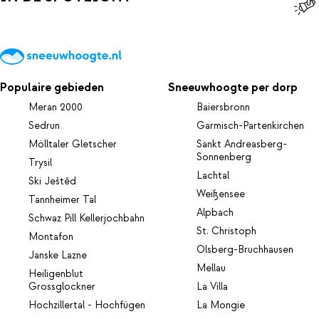
Daarnaast beschikt het hotel nog over een skiruimte, waar je
spullen kunt opbergen en een bar om na een dag op te piste te
genieten van schnaps en goed gezelschap.
Populaire gebieden
Sneeuwhoogte per dorp
Meran 2000
Baiersbronn
Sedrun
Garmisch-Partenkirchen
Mölltaler Gletscher
Sankt Andreasberg-
Sonnenberg
Trysil
Lachtal
Ski Ještěd
Weißensee
Tannheimer Tal
Alpbach
Schwaz Pill Kellerjochbahn
St. Christoph
Montafon
Olsberg-Bruchhausen
Janske Lazne
Mellau
Heiligenblut
Grossglockner
La Villa
Hochzillertal - Hochfügen
La Mongie