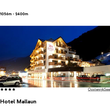
1056m - 2400m
8 dagen vanaf
€ 1.054
incl. skipas
Oostenrijk
See
Hotel Mallaun