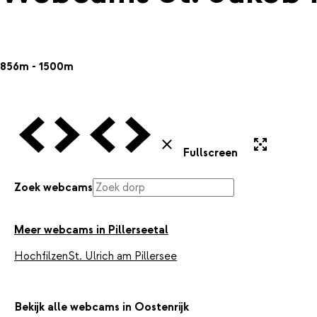
856m - 1500m
Vorige Webcam
Volgende Webcam
Vorige Webcam
Volgende Webcam
Uitvergroten
Sluiten
Fullscreen
Zoek webcams
Meer webcams in Pillerseetal
Hochfilzen
St. Ulrich am Pillersee
Bekijk alle webcams in Oostenrijk