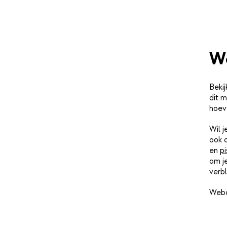
We
Bekij
dit m
hoev
Wil 
ook 
en
pi
om j
verbl
Webc