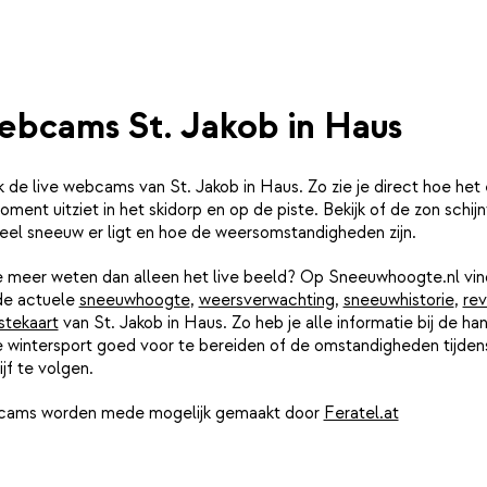
bcams St. Jakob in Haus
k de live webcams van St. Jakob in Haus. Zo zie je direct hoe het 
oment uitziet in het skidorp en op de piste. Bekijk of de zon schijn
eel sneeuw er ligt en hoe de weersomstandigheden zijn.
je meer weten dan alleen het live beeld? Op Sneeuwhoogte.nl vin
de actuele
sneeuwhoogte
,
weersverwachting
,
sneeuwhistorie
,
rev
stekaart
van St. Jakob in Haus. Zo heb je alle informatie bij de ha
e wintersport goed voor te bereiden of de omstandigheden tijdens
ijf te volgen.
ams worden mede mogelijk gemaakt door
Feratel.at