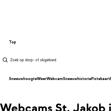
NAAR HOOFDINHOUD
Top 50
Webcams
Wintersportweer
Kaarten
Sneeuwverwa
Sneeuwhoogte
Weer
Webcam
Sneeuwhistorie
Pistekaart
Webcams St. Jakob 