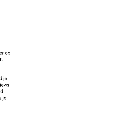
er op
t,
d je
iews
nd
 je