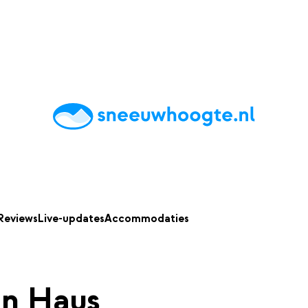
chting
Accommodaties
Tips
Reviews
Live updates
App
Reviews
Live-updates
Accommodaties
in Haus