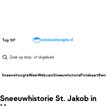
NAAR HOOFDINHOUD
Top 50
Webcams
Wintersportweer
Kaarten
Sneeuwverwacht
Sneeuwhoogte
Weer
Webcam
Sneeuwhistorie
Pistekaart
Rev
Sneeuwhistorie St. Jakob in