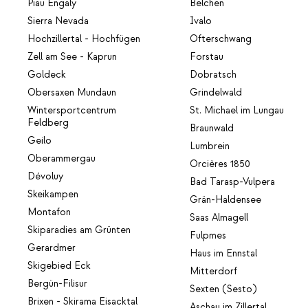
Piau Engaly
Belchen
Sierra Nevada
Ivalo
Hochzillertal - Hochfügen
Ofterschwang
Zell am See - Kaprun
Forstau
Goldeck
Dobratsch
Obersaxen Mundaun
Grindelwald
Wintersportcentrum
St. Michael im Lungau
Feldberg
Braunwald
Geilo
Lumbrein
Oberammergau
Orcières 1850
Dévoluy
Bad Tarasp-Vulpera
Skeikampen
Grän-Haldensee
Montafon
Saas Almagell
Skiparadies am Grünten
Fulpmes
Gerardmer
Haus im Ennstal
Skigebied Eck
Mitterdorf
Bergün-Filisur
Sexten (Sesto)
Brixen - Skirama Eisacktal
Aschau im Zillertal