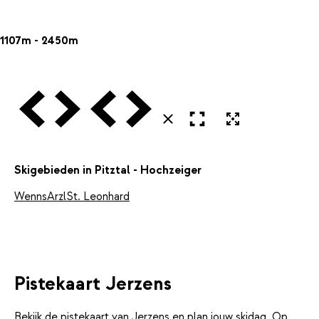
1107m - 2450m
Vorige
Volgende
Vorige
Volgende
Open in volledig scherm
Uitvergroten
Sluiten
Skigebieden in Pitztal - Hochzeiger
Wenns
Arzl
St. Leonhard
Pistekaart Jerzens
Bekijk de pistekaart van Jerzens en plan jouw skidag. Op