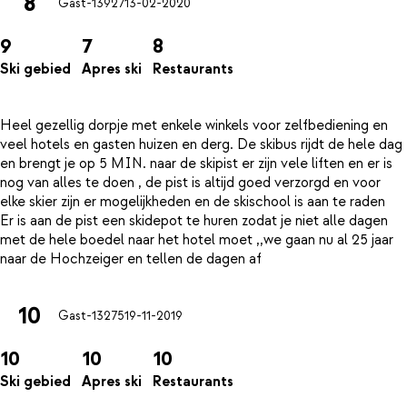
8
Gast-13927
13-02-2020
9
7
8
Ski gebied
Apres ski
Restaurants
Heel gezellig dorpje met enkele winkels voor zelfbediening en
veel hotels en gasten huizen en derg. De skibus rijdt de hele dag
en brengt je op 5 MIN. naar de skipist er zijn vele liften en er is
nog van alles te doen , de pist is altijd goed verzorgd en voor
elke skier zijn er mogelijkheden en de skischool is aan te raden
Er is aan de pist een skidepot te huren zodat je niet alle dagen
met de hele boedel naar het hotel moet ,,we gaan nu al 25 jaar
10
Gast-13275
19-11-2019
10
10
10
Ski gebied
Apres ski
Restaurants