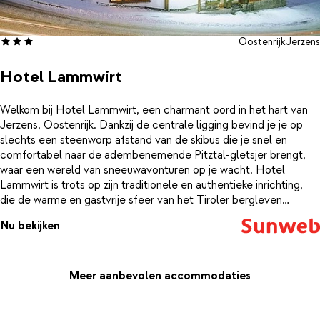
Oostenrijk
Jerzens
Hotel Lammwirt
Welkom bij Hotel Lammwirt, een charmant oord in het hart van
Jerzens, Oostenrijk. Dankzij de centrale ligging bevind je je op
slechts een steenworp afstand van de skibus die je snel en
comfortabel naar de adembenemende Pitztal-gletsjer brengt,
waar een wereld van sneeuwavonturen op je wacht. Hotel
Lammwirt is trots op zijn traditionele en authentieke inrichting,
die de warme en gastvrije sfeer van het Tiroler bergleven
weerspiegelt. Alle ruimtes zijn met liefde en oog voor detail
Nu bekijken
ingericht, zodat je je meteen op je gemak voelt. Na een dag vol
winterpret kun je heerlijk ontspannen in de spa. Geniet van de
rust in de sauna, ontspan in de infrarood cabine, verfris je
zintuigen in het stoombad, of laad je energie op in het solarium.
Meer aanbevolen accommodaties
Beleef de authentieke Tiroler gastvrijheid in Hotel Lammwirt,
waar traditie en comfort hand in hand gaan voor een
onvergetelijk verblijf in de Oostenrijkse Alpen.