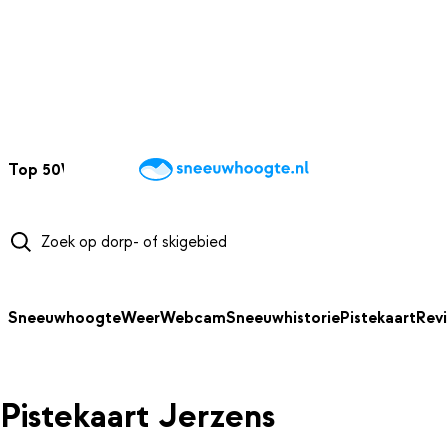
NAAR HOOFDINHOUD
Top 50
Webcams
Wintersportweer
Kaarten
Sneeuwverwacht
Sneeuwhoogte
Weer
Webcam
Sneeuwhistorie
Pistekaart
Rev
Pistekaart Jerzens