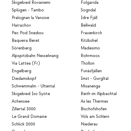
Skigebied Rovaniemi
Folgarida
Splügen - Tambo
Sogndal
Pralognan la Vanoise
Idre Fjäll
Harrachov
Bellwald
Pec Pod Snezkou
Frauenkirch
Baqueira Beret
Kitzbühel
Sörenberg
Madesimo
Alpspitzbahn Nesselwang
Rohrmoos
Via Lattea (Fr)
Thollon
Engelberg
Funäsfjällen
Diedamskopf
Imst - Gurgltal
Schwemmalm - Ultental
Misanenga
Skigebied Iso Syöte
Reith im Alpbachtal
Achensee
Ax les Thermes
Zillertal 3000
Bischofshofen
Le Grand Domaine
Völs am Schlern
Schlick 2000
Niederau