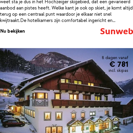
weet sta je dus in het Hochzeiger skigebied, dat een gevarieerd
aanbod aan pistes heeft. Welke kant je ook op skiet, je komt altijd
terug op een centraal punt waardoor je elkaar niet snel
kwijtraakt.De hotelkamers zijn comfortabel ingericht en
beschikken over een balkon. Daarnaast is er een restaurant waar
Nu bekijken
je terechtkunt voor een heerlijk ontbijtbuffet en 4-gangen diner.
Wil je je wintersportkleding ook weleens inruilen voor een warme
badjes? Breng dan een bezoek aan de wellnessruimte. Met een
stoombad, Finse sauna, infraroodcabine en relaxruimte wordt de
skivakantie nog nét even aangenamer.Ga je op wintersport met
8 dagen vanaf
€ 781
het hele gezin? Dan ben je hier aan het juiste adres. Hotel
Alpenfriede biedt uitgebreid activiteitenprogramma voor de
incl. skipas
kinderen. Dankzij het uitgebreide lesaanbod van de skischool,
leren de kinderen onder begeleiding van een ervaren skileraar
spelenderwijs skiën of snowboarden.