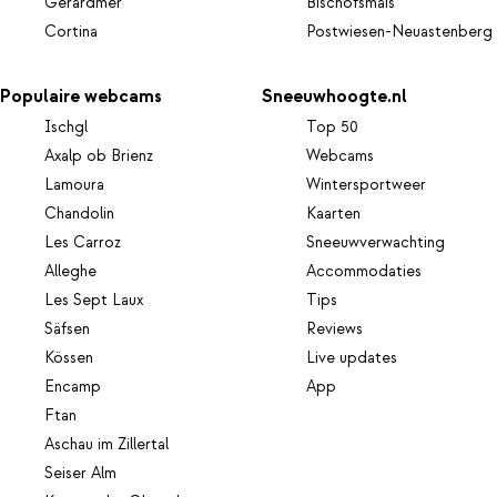
Gerardmer
Bischofsmais
Cortina
Postwiesen-Neuastenberg
Populaire webcams
Sneeuwhoogte.nl
Ischgl
Top 50
Axalp ob Brienz
Webcams
Lamoura
Wintersportweer
Chandolin
Kaarten
Les Carroz
Sneeuwverwachting
Alleghe
Accommodaties
Les Sept Laux
Tips
Säfsen
Reviews
Kössen
Live updates
Encamp
App
Ftan
Aschau im Zillertal
Seiser Alm