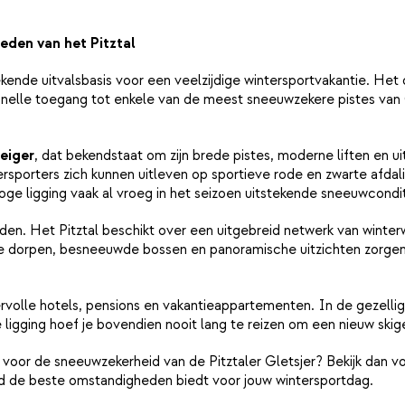
eden van het Pitztal
ekende uitvalsbasis voor een veelzijdige wintersportvakantie. Het 
nelle toegang tot enkele van de meest sneeuwzekere pistes van Oo
eiger
, dat bekendstaat om zijn brede pistes, moderne liften en u
tersporters zich kunnen uitleven op sportieve rode en zwarte afda
hoge ligging vaak al vroeg in het seizoen uitstekende sneeuwcondi
den. Het Pitztal beschikt over een uitgebreid netwerk van winte
dorpen, besneeuwde bossen en panoramische uitzichten zorgen er
rvolle hotels, pensions en vakantieappartementen. In de gezellige
e ligging hoef je bovendien nooit lang te reizen om een nieuw ski
e voor de sneeuwzekerheid van de Pitztaler Gletsjer? Bekijk dan
ied de beste omstandigheden biedt voor jouw wintersportdag.