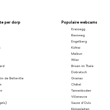
e per dorp
Populaire webcams
Kranzegg
h
Rennweg
Engelberg
t
Kühtai
Malbun
Wiler
ard
Brixen im Thale
Dobratsch
tin de Belleville
Grainau
n
Châtel
en
Tannenboden
Villeneuve
gels)
Sauze d’Oulx
Königsleiten