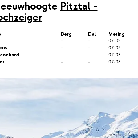
neeuwhoogte
Pitztal -
chzeiger
p
Berg
Dal
Meting
-
-
07-08
ens
-
-
07-08
Leonhard
-
-
07-08
ns
-
-
07-08