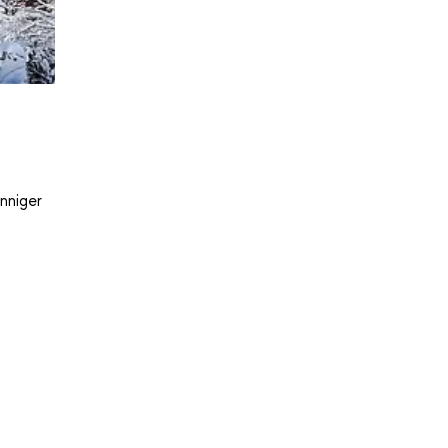
nniger