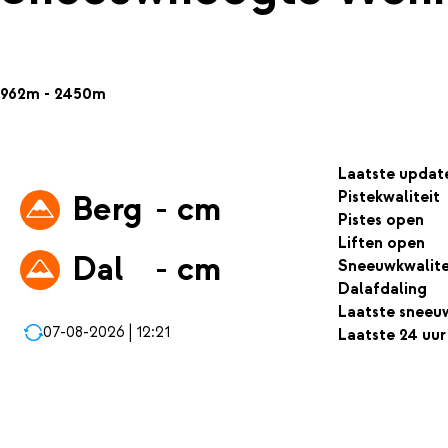
962m - 2450m
Laatste updat
Pistekwaliteit
Berg
- cm
Pistes open
Liften open
Dal
- cm
Sneeuwkwalite
Dalafdaling
Laatste sneeu
07-08-2026 | 12:21
Laatste 24 uur