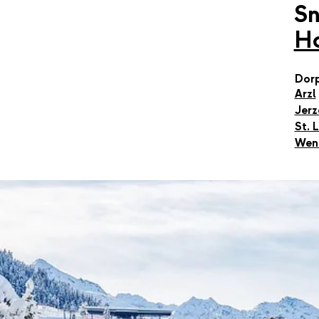
S
Ho
Dor
Arzl
Jerz
St. 
Wen