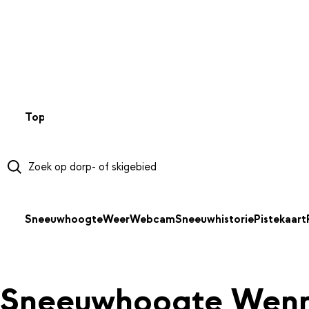
NAAR HOOFDINHOUD
Top 50
Webcams
Wintersportweer
Kaarten
Sneeuwverwa
Sneeuwhoogte
Weer
Webcam
Sneeuwhistorie
Pistekaart
Sneeuwhoogte Wen