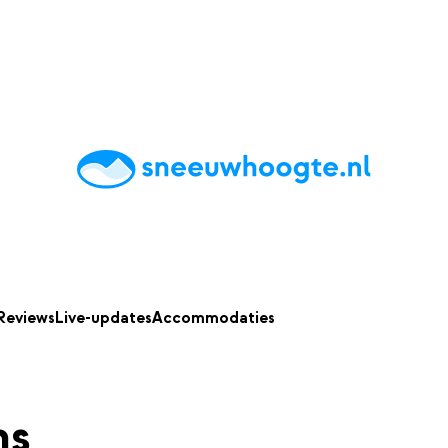
chting
Accommodaties
Tips
Reviews
Live updates
App
Reviews
Live-updates
Accommodaties
ns