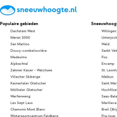
Populaire gebieden
Sneeuwhoogt
Dachstein West
Willingen
Meran 2000
Unterjoc
San Martino
Wald
Doucy-combelouvière
Sankt Vei
Madesimo
Fiss
Alpbachtal
Encamp
Zahmer Kaiser - Walchsee
St. Leonh
Villacher Skiberge
Malbun
Kaunertaler Gletscher
Saint Mar
Mölltaler Gletscher
Hochfilze
Werfenweng
Saas-Bal
Les Sept Laux
Marilleva
Chamonix Mont Blanc
Breil (Bri
Wintersportcentrum Feldberg
Pra-loup