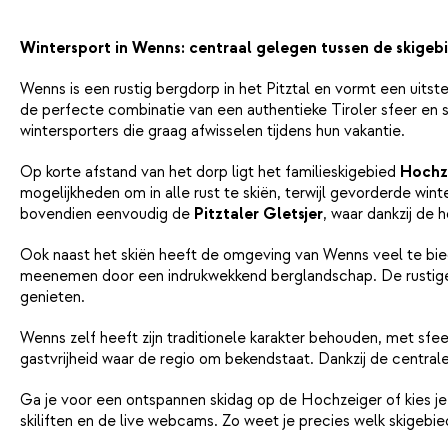
Wintersport in Wenns: centraal gelegen tussen de skigebi
Wenns is een rustig bergdorp in het Pitztal en vormt een uitst
de perfecte combinatie van een authentieke Tiroler sfeer en s
wintersporters die graag afwisselen tijdens hun vakantie.
Op korte afstand van het dorp ligt het familieskigebied
Hochz
mogelijkheden om in alle rust te skiën, terwijl gevorderde win
bovendien eenvoudig de
Pitztaler Gletsjer
, waar dankzij de 
Ook naast het skiën heeft de omgeving van Wenns veel te bie
meenemen door een indrukwekkend berglandschap. De rustige 
genieten.
Wenns zelf heeft zijn traditionele karakter behouden, met sfee
gastvrijheid waar de regio om bekendstaat. Dankzij de central
Ga je voor een ontspannen skidag op de Hochzeiger of kies j
skiliften en de live webcams. Zo weet je precies welk skigeb