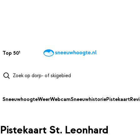
NAAR HOOFDINHOUD
Top 50
Webcams
Wintersportweer
Kaarten
Sneeuwverwacht
Sneeuwhoogte
Weer
Webcam
Sneeuwhistorie
Pistekaart
Rev
Pistekaart St. Leonhard