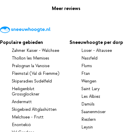
Meer reviews
Populaire gebieden
Sneeuwhoogte per dorp
Zahmer Kaiser - Walchsee
Loser - Altausee
Thollon les Memises
Nassfeld
Pralognan la Vanoise
Flums
Fleimstal (Val di Fiemme)
Ftan
Skiparadies Sudelfeld
Wengen
Heiligenblut
Saint Lary
Grossglockner
Les Albiez
Andermatt
Damüls
Skigebied Altglashütten
Saanenmöser
Melchsee - Frutt
Riezlern
Enontekiö
Leysin