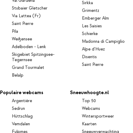
Val Gardena
Sirkka
Stubaier Gletscher
Grimentz
Via Lattea (Fr)
Emberger Alm
Saint Pierre
Les Saisies
Pila
Schierke
Weißensee
Madonna di Campiglio
Adelboden - Lenk
Alpe d'Huez
Skigebiet Spitzingsee-
Disentis
Tegernsee
Saint Pierre
Grand Tourmalet
Belalp
Populaire webcams
Sneeuwhoogte.nl
Argentière
Top 50
Sedrun
Webcams
Hüttschlag
Wintersportweer
Vemdalen
Kaarten
Fulpmes
Sneeuwverwachting