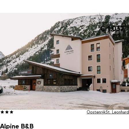
Gasten van Panorama Chalets kunnen (tegen betaling)
gebruikmaken van de wellness in het nabijgelegen Vital Hotel
Seppl. Na een dag op de piste is het heerlijk opwarmen in de
sauna of bubbelen in de jacuzzi terwijl je de spieren tot rust laat
8 dagen vanaf
€ 1.037
komen.Het rustige Pitztal is een fijne uitvalsbasis voor
wintersporters die houden van natuur en ruimte. De pistes van
incl. skipas
Rifflsee zijn breed, zonnig en geschikt voor elk niveau. En als de
avond valt, zit je op je terras met uitzicht op de bergen, een
deken om je schouders en de stilte van de sneeuw om je heen,
puur genieten.
Oostenrijk
St. Leonhard
Alpine B&B