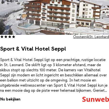
Oostenrijk
St. Leonhard
Sport & Vital Hotel Seppl
Sport & Vital Hotel Seppl ligt op een prachtige, rustige locatie
in St. Leonard. De skilift ligt op 3 kilometer afstand, maar de
skibus stopt op slechts 100 meter. De kamers van Vitalhotel
Seppl zijn modern en licht ingericht en beschikken allemaal over
een balkon met uitzicht op de omgeving. In het mooie en
uitgebreide wellnesscenter van Sport & Vital Hotel Seppl kun je
na een mooie dag op de piste weer helemaal bijkomen. Geniet
hier van de sauna, bio-sauna, infraroodcabine, Turks stoombad en
Nu bekijken
jacuzzi of trek nog wat ontspannende baantjes in het binnen- of
buitenzwembad. Daarnaast kun je tegen betaling ook nog