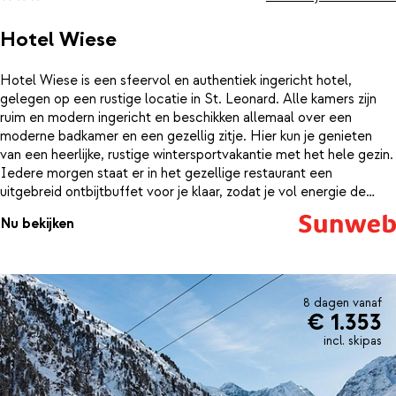
Hotel Wiese
Hotel Wiese is een sfeervol en authentiek ingericht hotel,
gelegen op een rustige locatie in St. Leonard. Alle kamers zijn
ruim en modern ingericht en beschikken allemaal over een
moderne badkamer en een gezellig zitje. Hier kun je genieten
van een heerlijke, rustige wintersportvakantie met het hele gezin.
Iedere morgen staat er in het gezellige restaurant een
uitgebreid ontbijtbuffet voor je klaar, zodat je vol energie de
piste op kan! Zin in wat ontspanning? Neem dan eens een
Nu bekijken
ontspannende duik in het mooie verwarmde buitenzwembad
(Wellness Hüttendorf) met uitzicht op de Alpen. Hier vind je
ook een sauna en relaxruimte om helemaal tot rust te komen.
8 dagen vanaf
€ 1.353
incl. skipas