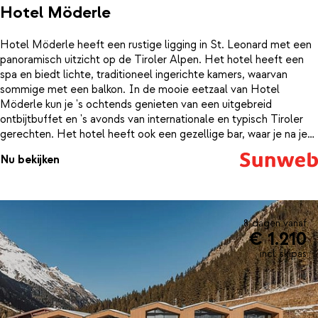
Hotel Möderle
Hotel Möderle heeft een rustige ligging in St. Leonard met een
panoramisch uitzicht op de Tiroler Alpen. Het hotel heeft een
spa en biedt lichte, traditioneel ingerichte kamers, waarvan
sommige met een balkon. In de mooie eetzaal van Hotel
Möderle kun je 's ochtends genieten van een uitgebreid
ontbijtbuffet en 's avonds van internationale en typisch Tiroler
gerechten. Het hotel heeft ook een gezellige bar, waar je na je
skidag kunt genieten van een welverdiend drankje. De spa van
Nu bekijken
Hotel Möderle beschikt over een bio-kruidensauna, een Finse
sauna, een aromastoombad, een infraroodcabine, verwarmde
banken met een Kneipp-bassin, een massageruimte en een ruime
ontspanningsruimte.
8 dagen vanaf
€ 1.210
incl. skipas