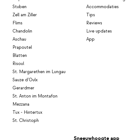
Stuben
Accommodaties
Zell am Ziller
Tips
Flims
Reviews
Chandolin
Live updates
Aschau
App
Prapoutel
Blatten
Risoul
St. Margarethen im Lungau
Sauze d’Oulx
Gerardmer
St. Anton im Montafon
Mezzana
Tux - Hintertux
St. Christoph
Sneeuwhoogte app