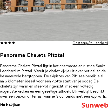
Oostenrijk
St. Leonhard
Panorama Chalets Pitztal
Panorama Chalets Pitztal ligt in het charmante en rustige Sankt
Leonhard im Pitztal. Vanuit je chalet kijk je uit over het dal en de
besneeuwde bergtoppen. De skipistes van Rifflsee bereik je al
na 3 kilometer, ideaal voor een vlotte start van je skidag.De
chalets zijn warm en sfeervol ingericht, met een volledig
uitgeruste keuken en een gezellige zithoek. Elk verblijf beschikt
over een balkon of terras, waar je ’s ochtends met een kop koffie
de frisse berglucht inademt. Binnen voelt het direct als
Nu bekijken
thuiskomen na een actieve dag in de sneeuw.Extra ontspannen?