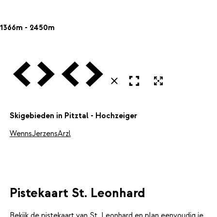
1366m - 2450m
Vorige
Volgende
Vorige
Volgende
Open in volledig scherm
Uitvergroten
Sluiten
Skigebieden in Pitztal - Hochzeiger
Wenns
Jerzens
Arzl
Pistekaart St. Leonhard
Bekijk de pistekaart van St. Leonhard en plan eenvoudig je