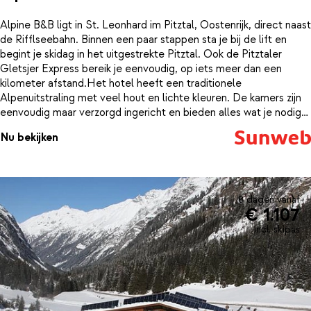
Alpine B&B ligt in St. Leonhard im Pitztal, Oostenrijk, direct naast
de Rifflseebahn. Binnen een paar stappen sta je bij de lift en
begint je skidag in het uitgestrekte Pitztal. Ook de Pitztaler
Gletsjer Express bereik je eenvoudig, op iets meer dan een
kilometer afstand.Het hotel heeft een traditionele
Alpenuitstraling met veel hout en lichte kleuren. De kamers zijn
eenvoudig maar verzorgd ingericht en bieden alles wat je nodig
hebt na een actieve dag in de bergen. Vanuit sommige kamers
Nu bekijken
heb je uitzicht op het dorp of de besneeuwde bergtoppen.Na
het skiën is het heerlijk ontspannen in het wellnessgedeelte.
Warm op in de sauna, de infraroodcabine of het Turkse
stoombad en laat de kou langzaam uit je lichaam verdwijnen. In
de lounge is het gezellig nagenieten, of je loopt zo naar een
8 dagen vanaf
€ 1.107
après-ski bar bij de accommodatie.Alpine B&B ligt centraal in St.
Leonhard, met de skibus en bushalte op circa 110 meter. De
incl. skipas
skischool vind je praktisch om de hoek. Dankzij de combinatie
van een centrale ligging, wellness en korte afstanden is dit een
fijne uitvalsbasis in het Pitztal. Beeld je in: ski’s uit, sauna aan en
de avond valt langzaam over de bergen.