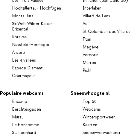
Les Trois Vallées
Innichen (San Candido)
Hochzillertal - Hochfügen
Interlaken
Monts Jura
Villard de Lans
SkiWelt Wilder Kaiser -
Au
Brixental
St Colomban des Villards
Koralpe
Ftan
Nassfeld-Hermagor
Mégève
Anzère
Vercorin
Les 4 vallées
Mürren
Espace Diamant
Pichl
Courmayeur
Populaire webcams
Sneeuwhoogte.nl
Encamp
Top 50
Berchtesgaden
Webcams
Murau
Wintersportweer
Le bonhomme
Kaarten
St. Leonhard
Sneeuwverwachting