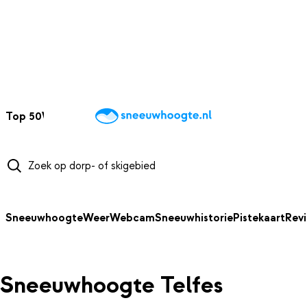
NAAR HOOFDINHOUD
Top 50
Webcams
Wintersportweer
Kaarten
Sneeuwverwacht
Sneeuwhoogte
Weer
Webcam
Sneeuwhistorie
Pistekaart
Rev
Sneeuwhoogte Telfes