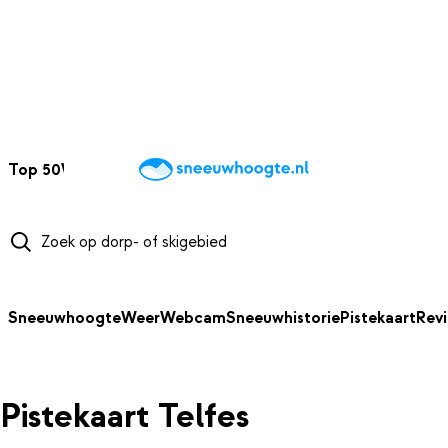
NAAR HOOFDINHOUD
Top 50
Webcams
Wintersportweer
Kaarten
Sneeuwverwacht
Sneeuwhoogte
Weer
Webcam
Sneeuwhistorie
Pistekaart
Rev
Pistekaart Telfes