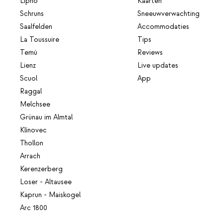
Lipno
Kaarten
Schruns
Sneeuwverwachting
Saalfelden
Accommodaties
La Toussuire
Tips
Temù
Reviews
Lienz
Live updates
Scuol
App
Raggal
Melchsee
Grünau im Almtal
Klínovec
Thollon
Arrach
Kerenzerberg
Loser - Altausee
Kaprun - Maiskogel
Arc 1800