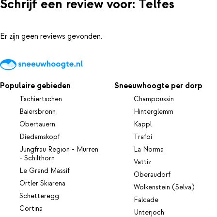
Schrijf een review voor: Telfes
Er zijn geen reviews gevonden.
Populaire gebieden
Sneeuwhoogte per dorp
Tschiertschen
Champoussin
Baiersbronn
Hinterglemm
Obertauern
Kappl
Diedamskopf
Trafoi
Jungfrau Region - Mürren
La Norma
- Schilthorn
Vattiz
Le Grand Massif
Oberaudorf
Ortler Skiarena
Wolkenstein (Selva)
Schetteregg
Falcade
Cortina
Unterjoch