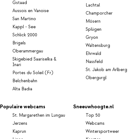
Gstaad
Lachtal
Aussois en Vanoise
Champorcher
San Martino
Mösern
Kappl - See
Splügen
Schlick 2000
Gryon
Brigels
Waltensburg
Oberammergau
Ehrwald
Skigebied Saariselka &
Nassfeld
Inari
St. Jakob am Arlberg
Portes du Soleil (Fr)
Obergurgl
Belchenbahn
Alta Badia
Populaire webcams
Sneeuwhoogte.nl
St. Margarethen im Lungau
Top 50
Jerzens
Webcams
Kaprun
Wintersportweer