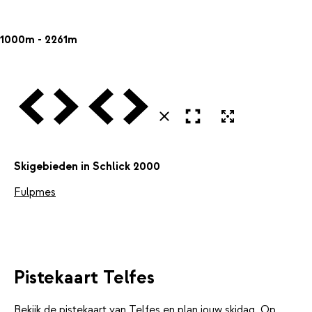
1000m - 2261m
Vorige
Volgende
Vorige
Volgende
Open in volledig scherm
Uitvergroten
Sluiten
Skigebieden in Schlick 2000
Fulpmes
Pistekaart Telfes
Bekijk de pistekaart van Telfes en plan jouw skidag. Op