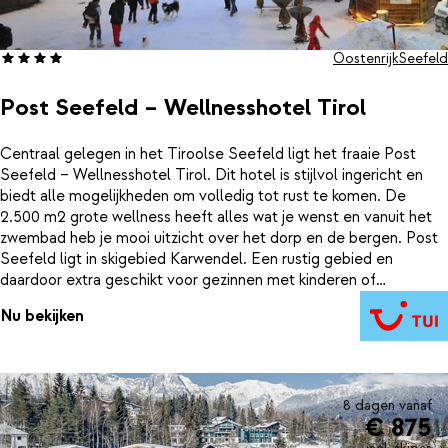
Oostenrijk
Seefeld
Post Seefeld – Wellnesshotel Tirol
Centraal gelegen in het Tiroolse Seefeld ligt het fraaie Post
Seefeld – Wellnesshotel Tirol. Dit hotel is stijlvol ingericht en
biedt alle mogelijkheden om volledig tot rust te komen. De
2.500 m2 grote wellness heeft alles wat je wenst en vanuit het
zwembad heb je mooi uitzicht over het dorp en de bergen. Post
Seefeld ligt in skigebied Karwendel. Een rustig gebied en
daardoor extra geschikt voor gezinnen met kinderen of
beginners. Hier kun je heerlijk in alle rust genieten van je
Nu bekijken
wintersportvakantie.
8 dagen vanaf
€ 875