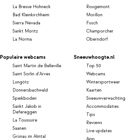
La Bresse Hohneck
Rougemont
Bad Kleinkirchheim
Morillon
Sierra Nevada
Fusch
Sankt Moritz
Champorcher
La Norma
Oberndorf
Populaire webcams
Sneeuwhoogte.nl
Saint Martin de Belleville
Top 50
Saint Sorlin d'Arves
Webcams
Lungötz
Wintersportweer
Donnersbachwald
Kaarten
Speikboden
Sneeuwverwachting
Sankt Jakob in
Accommodaties
Defereggen
Tips
La Toussuire
Reviews
Saanen
Live updates
Grünau im Almtal
App