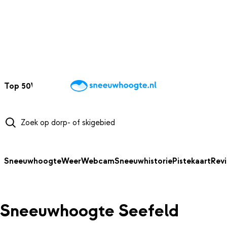
NAAR HOOFDINHOUD
Top 50
Webcams
Wintersportweer
Kaarten
Sneeuwverwacht
Sneeuwhoogte
Weer
Webcam
Sneeuwhistorie
Pistekaart
Rev
Sneeuwhoogte Seefeld