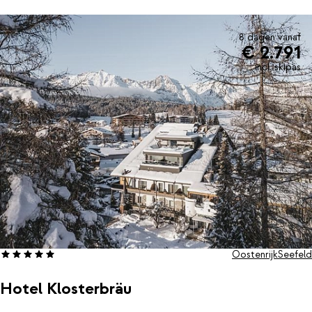
8 dagen vanaf
€ 2.791
incl. skipas
Oostenrijk
Seefeld
Hotel Klosterbräu