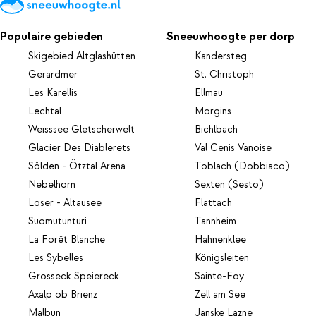
Populaire gebieden
Sneeuwhoogte per dorp
Skigebied Altglashütten
Kandersteg
Gerardmer
St. Christoph
Les Karellis
Ellmau
Lechtal
Morgins
Weisssee Gletscherwelt
Bichlbach
Glacier Des Diablerets
Val Cenis Vanoise
Sölden - Ötztal Arena
Toblach (Dobbiaco)
Nebelhorn
Sexten (Sesto)
Loser - Altausee
Flattach
Suomutunturi
Tannheim
La Forêt Blanche
Hahnenklee
Les Sybelles
Königsleiten
Grosseck Speiereck
Sainte-Foy
Axalp ob Brienz
Zell am See
Malbun
Janske Lazne