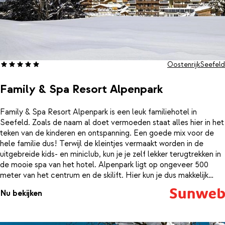
Oostenrijk
Seefeld
Family & Spa Resort Alpenpark
Family & Spa Resort Alpenpark is een leuk familiehotel in
Seefeld. Zoals de naam al doet vermoeden staat alles hier in het
teken van de kinderen en ontspanning. Een goede mix voor de
hele familie dus! Terwijl de kleintjes vermaakt worden in de
uitgebreide kids- en miniclub, kun je je zelf lekker terugtrekken in
de mooie spa van het hotel. Alpenpark ligt op ongeveer 500
meter van het centrum en de skilift. Hier kun je dus makkelijk
heen lopen, maar ook gemakkelijk de skibus pakken, die om de
Nu bekijken
hoek van het resort stopt. Je verblijft hier op basis van
volpension, dus ook alle maaltijden zijn geregeld. Zo kun je dus
heerlijk achterover leunen en genieten van je vakantie.