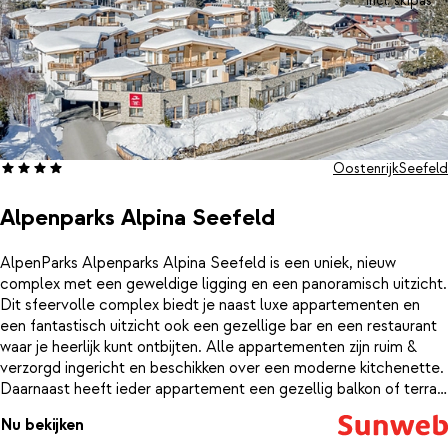
incl. skipas
Oostenrijk
Seefeld
Alpenparks Alpina Seefeld
AlpenParks Alpenparks Alpina Seefeld is een uniek, nieuw
complex met een geweldige ligging en een panoramisch uitzicht.
Dit sfeervolle complex biedt je naast luxe appartementen en
een fantastisch uitzicht ook een gezellige bar en een restaurant
waar je heerlijk kunt ontbijten. Alle appartementen zijn ruim &
verzorgd ingericht en beschikken over een moderne kitchenette.
Daarnaast heeft ieder appartement een gezellig balkon of terras
met uitzicht op de prachtige omgeving.Op slechts 500 meter
Nu bekijken
afstand van AlpenParks Hotel & Apartment vind je het gezellige