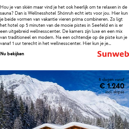
Hou je van skiën maar vind je het ook heerlijk om te relaxen in de
sauna? Dan is Wellnesshotel Shönruh echt iets voor jou. Hier kun
je beide vormen van vakantie vieren prima combineren. Zo ligt
het hotel op 5 minuten van de mooie pistes in Seefeld en is er
een uitgebreid wellnesscenter. De kamers zijn luxe en een mix
van traditioneel en modern. Na een ochtendje op de piste kun je
vanaf 1 uur terecht in het wellnesscenter. Hier kun je je
onderdompelen in het verwarmde buiten- of binnenbad of
Nu bekijken
opwarmen in de sauna en het Turks stoombad. Ben je echt toe
aan een middagje relaxen? Boek dan een ontspannende massage
of schoonheidsbehandeling. Zo kom je weer helemaal uitgerust
thuis van vakantie.
8 dagen vanaf
€ 1.240
incl. skipas