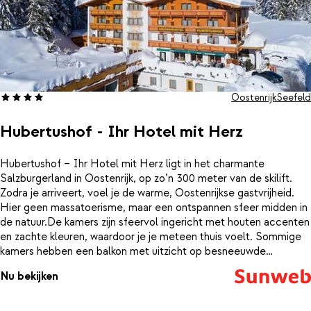
Oostenrijk
Seefeld
Hubertushof - Ihr Hotel mit Herz
Hubertushof – Ihr Hotel mit Herz ligt in het charmante
Salzburgerland in Oostenrijk, op zo’n 300 meter van de skilift.
Zodra je arriveert, voel je de warme, Oostenrijkse gastvrijheid.
Hier geen massatoerisme, maar een ontspannen sfeer midden in
de natuur.De kamers zijn sfeervol ingericht met houten accenten
en zachte kleuren, waardoor je je meteen thuis voelt. Sommige
kamers hebben een balkon met uitzicht op besneeuwde
dennenbossen en bergen — perfect voor een kop koffie in de
Nu bekijken
ochtendzon. Het knusse restaurant ruikt naar versgebakken
brood en Oostenrijkse specialiteiten, terwijl de bar uitnodigt voor
een gezellige afsluiter na een dag op de piste.Na een actieve