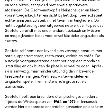
Op de Rosshütte vind je een gevarieerde mix van blauwe
en rode pistes, aangevuld met enkele sportievere
afdalingen. De Gschwandtkopf is kleinschaliger en biedt
vooral toegankelijk terrein dicht bij het dorp. Seefeld staat
echter minstens zo sterk in het teken van langlaufen. Op
het hoogplateau ligt een uitgebreid netwerk van loipes dat
Seefeld verbindt met onder andere Leutasch en Mösern
en mogelijkheden biedt voor zowel klassieke langlaufers als
skaters.
Seefeld zelf heeft een levendig en verzorgd centrum met
hotels, appartementen, restaurants, winkels en cafés. De
autovrije voetgangerszone geeft het dorp een mondaine
uitstraling en ook buiten de piste is er veel te doen. Après-
ski is aanwezig, maar minder uitbundig dan in bekende
feestbestemmingen. Wellness, winterwandelen en
langlaufen spelen hier minstens zo'n grote rol als
alpineskiën.
Seefeld heeft een bijzondere olympische geschiedenis.
Tijdens de Winterspelen van
1964 en 1976
in Innsbruck
werden hier de noordse onderdelen gehouden en ook later