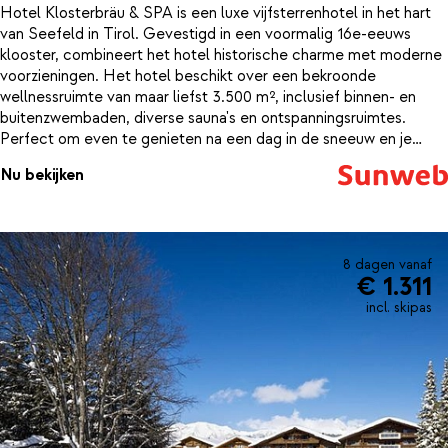
Hotel Klosterbräu & SPA is een luxe vijfsterrenhotel in het hart
van Seefeld in Tirol. Gevestigd in een voormalig 16e-eeuws
klooster, combineert het hotel historische charme met moderne
voorzieningen. Het hotel beschikt over een bekroonde
wellnessruimte van maar liefst 3.500 m², inclusief binnen- en
buitenzwembaden, diverse sauna's en ontspanningsruimtes.
Perfect om even te genieten na een dag in de sneeuw en je
spieren te verwennen met warmte en luxe. De kamers zijn ruim
Nu bekijken
en elegant ingericht, met originele elementen zoals gewelfde
plafonds en dikke muren. Ook geniet je van culinaire
hoogstandjes in meerdere eetgelegenheden, waaronder een
traditionele Oostenrijkse bierhal en een 500 jaar oude wijnkelder.
8 dagen vanaf
€ 1.311
incl. skipas