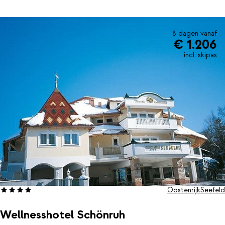
centrum van Seefeld. De Rossheute skilift ligt op 1,7 kilometer
van AlpenParks Hochkönig.
8 dagen vanaf
€ 1.206
incl. skipas
Oostenrijk
Seefeld
Wellnesshotel Schönruh