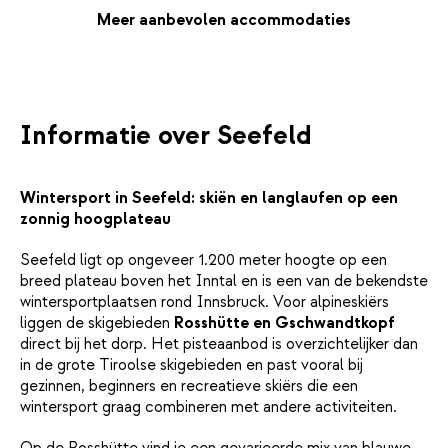
dag op de latten is het heerlijk ontspannen in het kleine maar
Meer aanbevolen accommodaties
fijne wellnesscentrum. Warm op in de sauna of laat je spieren tot
rust komen in de infraroodcabine — precies wat je nodig hebt na
een dag in de frisse berglucht.De rustige ligging net buiten het
centrum van Neukirchen am Großvenediger zorgt voor veel
stilte en uitzicht. Toch ben je zo bij de Wildkogelbahn: je wandelt
Informatie over Seefeld
er in een paar minuten naartoe. De omgeving is perfect voor wie
houdt van knusse dorpjes en brede, zonnige pistes.Stel je voor:
je schuift aan voor een stevig bergontbijt, de lucht is ijzig fris en
Wintersport in Seefeld: skiën en langlaufen op een
de bergen wachten al — klaar voor een dag vol sneeuwplezier.
zonnig hoogplateau
Seefeld ligt op ongeveer 1.200 meter hoogte op een
breed plateau boven het Inntal en is een van de bekendste
wintersportplaatsen rond Innsbruck. Voor alpineskiërs
liggen de skigebieden
Rosshütte en Gschwandtkopf
direct bij het dorp. Het pisteaanbod is overzichtelijker dan
in de grote Tiroolse skigebieden en past vooral bij
gezinnen, beginners en recreatieve skiërs die een
wintersport graag combineren met andere activiteiten.