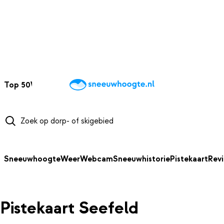
NAAR HOOFDINHOUD
Top 50
Webcams
Wintersportweer
Kaarten
Sneeuwverwacht
Sneeuwhoogte
Weer
Webcam
Sneeuwhistorie
Pistekaart
Rev
Pistekaart Seefeld