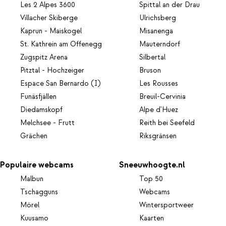
Les 2 Alpes 3600
Spittal an der Drau
Villacher Skiberge
Ulrichsberg
Kaprun - Maiskogel
Misanenga
St. Kathrein am Offenegg
Mauterndorf
Zugspitz Arena
Silbertal
Pitztal - Hochzeiger
Bruson
Espace San Bernardo (I)
Les Rousses
Funäsfjällen
Breuil-Cervinia
Diedamskopf
Alpe d'Huez
Melchsee - Frutt
Reith bei Seefeld
Grächen
Riksgränsen
Populaire webcams
Sneeuwhoogte.nl
Malbun
Top 50
Tschagguns
Webcams
Mörel
Wintersportweer
Kuusamo
Kaarten