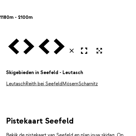
1180m - 2100m
Vorige
Volgende
Vorige
Volgende
Open in volledig scherm
Uitvergroten
Sluiten
Skigebieden in Seefeld - Leutasch
Leutasch
Reith bei Seefeld
Mösern
Scharnitz
Pistekaart Seefeld
Bekijk de pistekaart van Seefeld en plan jouw skidag. Op