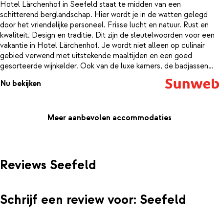
Hotel Lärchenhof in Seefeld staat te midden van een
schitterend berglandschap. Hier wordt je in de watten gelegd
door het vriendelijke personeel. Frisse lucht en natuur. Rust en
kwaliteit. Design en traditie. Dit zijn de sleutelwoorden voor een
vakantie in Hotel Lärchenhof. Je wordt niet alleen op culinair
gebied verwend met uitstekende maaltijden en een goed
gesorteerde wijnkelder. Ook van de luxe kamers, de badjassen
liggen al klaar, en het wellnesscentrum kan je met volle teugen
Nu bekijken
genieten. Neem een verfrissende duik in het mooie zwembad,
doe energie op in de sauna’s en laat je gedachten de vrije loop
tijdens een ontspannende massage. Na een vakantie in
Lärchenhof zijn je batterijen weer helemaal
Meer aanbevolen accommodaties
opgeladen.Kamerfoto's:De foto's van de diverse kamertypes
worden getoond in deze volgorde:1. 2-persoonskamer type D
(Geigenbühel)2. 2-persoonskamer type C noordzijde (Jochblick
noordzijde)3. 2-persoonskamer type B zuidzijde (Jochblick
Reviews Seefeld
zuidzijde)4. 2-persoonskamer type A zuidzijde (Sonnenblick 38
m2)
Schrijf een review voor: Seefeld