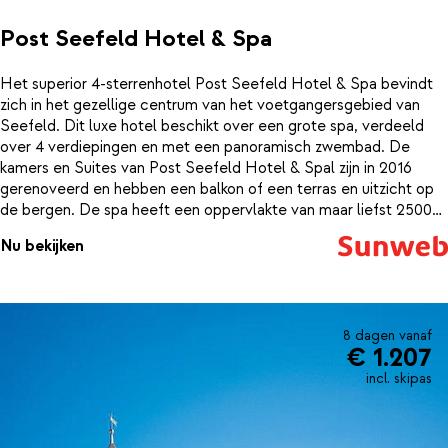
Post Seefeld Hotel & Spa
Het superior 4-sterrenhotel Post Seefeld Hotel & Spa bevindt
zich in het gezellige centrum van het voetgangersgebied van
Seefeld. Dit luxe hotel beschikt over een grote spa, verdeeld
over 4 verdiepingen en met een panoramisch zwembad. De
kamers en Suites van Post Seefeld Hotel & Spal zijn in 2016
gerenoveerd en hebben een balkon of een terras en uitzicht op
de bergen. De spa heeft een oppervlakte van maar liefst 2500
m². Je vindt hier o.a. een stoombad, een infraroodcabine, een
Nu bekijken
sauna voor dames en een solarium. Er is ook een
ontspanningsruimte met waterbedden en een Leisure Lounge
met Zwitsers grenenhout. Verder kun je ook ontspannen in
ligstoelen of in een zwembad van 36° C met massagestoelen
onder water en een panoramisch uitzicht op de besneeuwde
8 dagen vanaf
€ 1.207
bergtoppen.Halfpension is inclusief een ontbijtbuffet, een snack
in de middag, een 5-gangendiner en de hele dag door
incl. skipas
vruchtensappen, thee en vers fruit in de sparuimte. Je kunt hier
genieten van gerechten bereid door chef-kok Julius Polak, die
bekroond is met 1 toque.