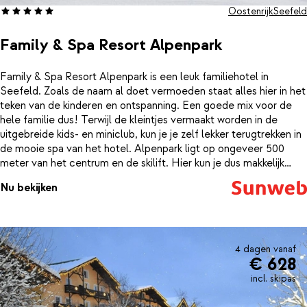
Oostenrijk
Seefeld
Family & Spa Resort Alpenpark
Family & Spa Resort Alpenpark is een leuk familiehotel in
Seefeld. Zoals de naam al doet vermoeden staat alles hier in het
teken van de kinderen en ontspanning. Een goede mix voor de
hele familie dus! Terwijl de kleintjes vermaakt worden in de
uitgebreide kids- en miniclub, kun je je zelf lekker terugtrekken in
de mooie spa van het hotel. Alpenpark ligt op ongeveer 500
meter van het centrum en de skilift. Hier kun je dus makkelijk
heen lopen, maar ook gemakkelijk de skibus pakken, die om de
Nu bekijken
hoek van het resort stopt. Je verblijft hier op basis van
volpension, dus ook alle maaltijden zijn geregeld. Zo kun je dus
heerlijk achterover leunen en genieten van je vakantie.
4 dagen vanaf
€ 628
incl. skipas