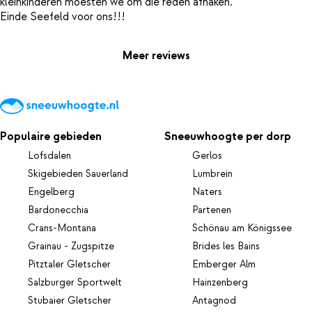
kleinkinderen moesten we om die reden afhaken.
Meer reviews
Populaire gebieden
Sneeuwhoogte per dorp
Lofsdalen
Gerlos
Skigebieden Sauerland
Lumbrein
Engelberg
Naters
Bardonecchia
Partenen
Crans-Montana
Schönau am Königssee
Grainau - Zugspitze
Brides les Bains
Pitztaler Gletscher
Emberger Alm
Salzburger Sportwelt
Hainzenberg
Stubaier Gletscher
Antagnod