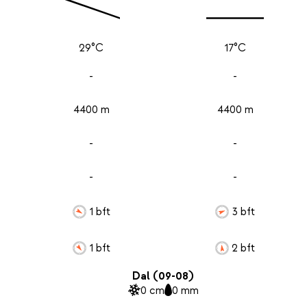
29°C
17°C
-
-
4400 m
4400 m
-
-
-
-
1 bft
3 bft
1 bft
2 bft
Dal (09-08)
0 cm
0 mm