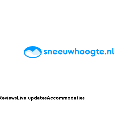
chting
Accommodaties
Tips
Reviews
Live updates
App
Reviews
Live-updates
Accommodaties