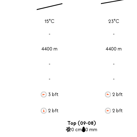
15°C
23°C
-
-
4400 m
4400 m
-
-
-
-
3 bft
2 bft
2 bft
2 bft
Top (09-08)
0 cm
0 mm