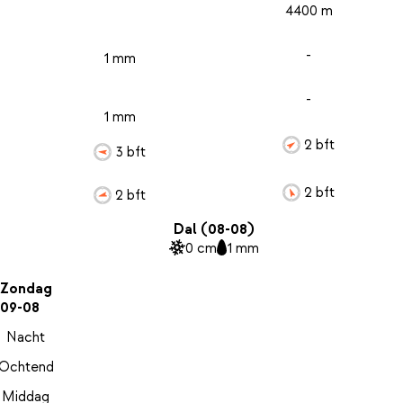
4400 m
-
1 mm
-
1 mm
2 bft
3 bft
2 bft
2 bft
Dal (08-08)
0 cm
1 mm
Zondag
09-08
Nacht
Ochtend
Middag