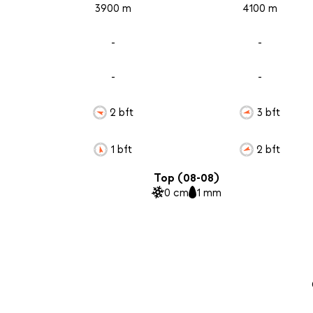
3900 m
4100 m
-
-
-
-
2 bft
3 bft
1 bft
2 bft
Top (08-08)
0 cm
1 mm