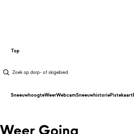
NAAR HOOFDINHOUD
Top 50
Webcams
Wintersportweer
Kaarten
Sneeuwverwa
Sneeuwhoogte
Weer
Webcam
Sneeuwhistorie
Pistekaart
Weer Going