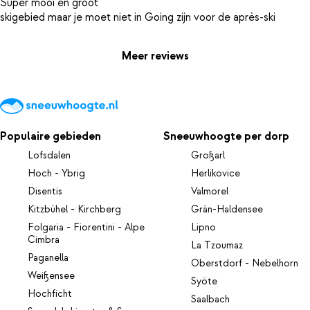
Super mooi en groot
Meer reviews
Populaire gebieden
Sneeuwhoogte per dorp
Lofsdalen
Großarl
Hoch - Ybrig
Herlikovice
Disentis
Valmorel
Kitzbühel - Kirchberg
Grän-Haldensee
Folgaria - Fiorentini - Alpe
Lipno
Cimbra
La Tzoumaz
Paganella
Oberstdorf - Nebelhorn
Weißensee
Syöte
Hochficht
Saalbach