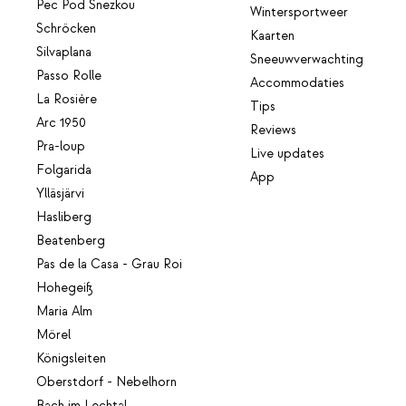
Pec Pod Snezkou
Wintersportweer
Schröcken
Kaarten
Silvaplana
Sneeuwverwachting
Passo Rolle
Accommodaties
La Rosière
Tips
Arc 1950
Reviews
Pra-loup
Live updates
Folgarida
App
Ylläsjärvi
Hasliberg
Beatenberg
Pas de la Casa - Grau Roi
Hohegeiß
Maria Alm
Mörel
Königsleiten
Oberstdorf - Nebelhorn