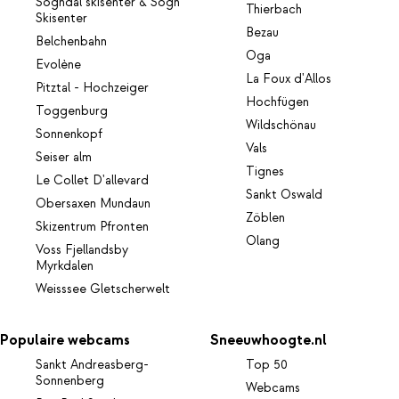
Sogndal skisenter & Sogn
Thierbach
Skisenter
Bezau
Belchenbahn
Oga
Evolène
La Foux d'Allos
Pitztal - Hochzeiger
Hochfügen
Toggenburg
Wildschönau
Sonnenkopf
Vals
Seiser alm
Tignes
Le Collet D'allevard
Sankt Oswald
Obersaxen Mundaun
Zöblen
Skizentrum Pfronten
Olang
Voss Fjellandsby
Myrkdalen
Weisssee Gletscherwelt
Populaire webcams
Sneeuwhoogte.nl
Sankt Andreasberg-
Top 50
Sonnenberg
Webcams