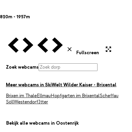
820m - 1957m
Vorige Webcam
Volgende Webcam
Vorige Webcam
Volgende Webcam
Uitvergroten
Sluiten
Fullscreen
Zoek webcams
Meer webcams in SkiWelt Wilder Kaiser - Brixental
Brixen im Thale
Ellmau
Hopfgarten im Brixental
Scheffau
Söll
Westendorf
Itter
Bekijk alle webcams in Oostenrijk