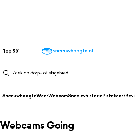
NAAR HOOFDINHOUD
Top 50
Webcams
Wintersportweer
Kaarten
Sneeuwverwacht
Sneeuwhoogte
Weer
Webcam
Sneeuwhistorie
Pistekaart
Rev
Webcams Going