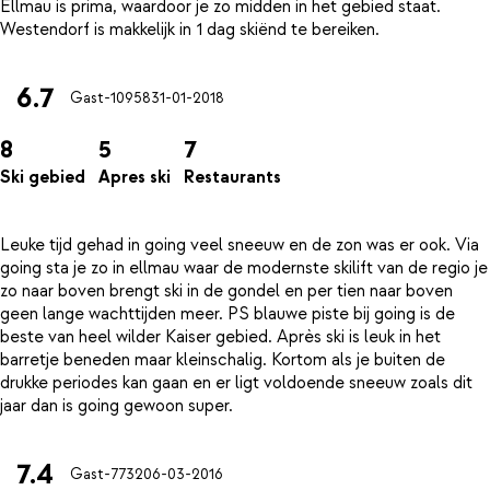
Ellmau is prima, waardoor je zo midden in het gebied staat.
6.7
Gast-10958
31-01-2018
8
5
7
Ski gebied
Apres ski
Restaurants
Leuke tijd gehad in going veel sneeuw en de zon was er ook. Via
going sta je zo in ellmau waar de modernste skilift van de regio je
zo naar boven brengt ski in de gondel en per tien naar boven
geen lange wachttijden meer. PS blauwe piste bij going is de
beste van heel wilder Kaiser gebied. Après ski is leuk in het
barretje beneden maar kleinschalig. Kortom als je buiten de
drukke periodes kan gaan en er ligt voldoende sneeuw zoals dit
7.4
Gast-7732
06-03-2016