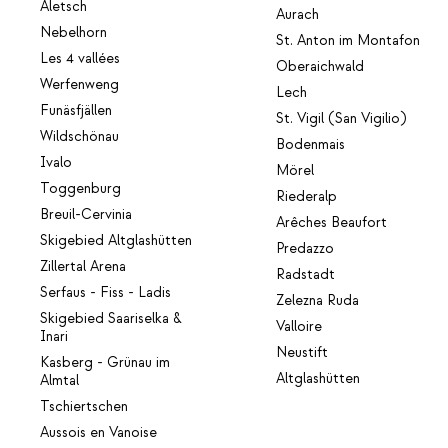
Aletsch
Aurach
Nebelhorn
St. Anton im Montafon
Les 4 vallées
Oberaichwald
Werfenweng
Lech
Funäsfjällen
St. Vigil (San Vigilio)
Wildschönau
Bodenmais
Ivalo
Mörel
Toggenburg
Riederalp
Breuil-Cervinia
Arêches Beaufort
Skigebied Altglashütten
Predazzo
Zillertal Arena
Radstadt
Serfaus - Fiss - Ladis
Zelezna Ruda
Skigebied Saariselka &
Valloire
Inari
Neustift
Kasberg - Grünau im
Altglashütten
Almtal
Tschiertschen
Aussois en Vanoise