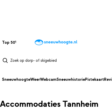
NAAR HOOFDINHOUD
Top 50
Webcams
Wintersportweer
Kaarten
Sneeuwverwacht
Sneeuwhoogte
Weer
Webcam
Sneeuwhistorie
Pistekaart
Rev
Accommodaties Tannheim