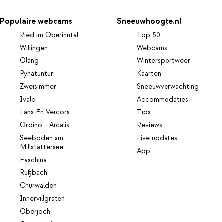
Populaire webcams
Sneeuwhoogte.nl
Ried im Oberinntal
Top 50
Willingen
Webcams
Olang
Wintersportweer
Pyhätunturi
Kaarten
Zweisimmen
Sneeuwverwachting
Ivalo
Accommodaties
Lans En Vercors
Tips
Ordino - Arcalis
Reviews
Seeboden am
Live updates
Millstättersee
App
Faschina
Rußbach
Churwalden
Innervillgraten
Oberjoch