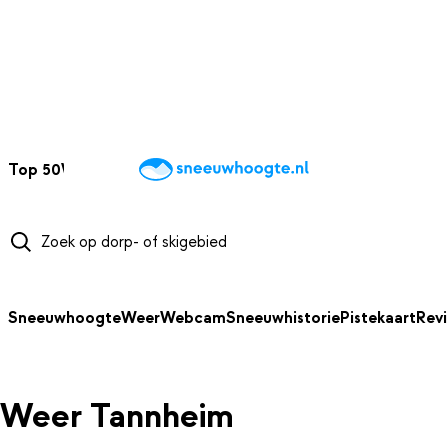
NAAR HOOFDINHOUD
Top 50
Webcams
Wintersportweer
Kaarten
Sneeuwverwacht
Sneeuwhoogte
Weer
Webcam
Sneeuwhistorie
Pistekaart
Rev
Weer Tannheim