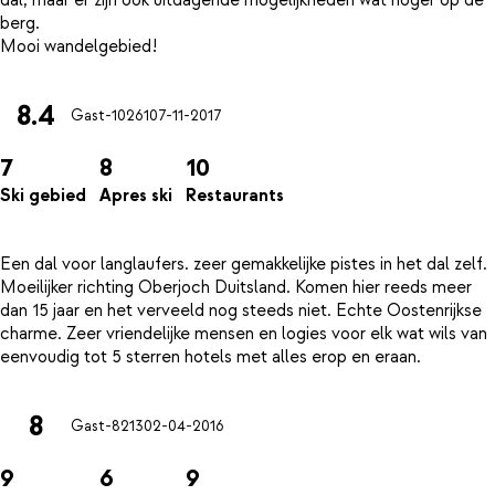
dal, maar er zijn ook uitdagende mogelijkheden wat hoger op de
berg.
8.4
Gast-10261
07-11-2017
7
8
10
Ski gebied
Apres ski
Restaurants
Een dal voor langlaufers. zeer gemakkelijke pistes in het dal zelf.
Moeilijker richting Oberjoch Duitsland. Komen hier reeds meer
dan 15 jaar en het verveeld nog steeds niet. Echte Oostenrijkse
charme. Zeer vriendelijke mensen en logies voor elk wat wils van
8
Gast-8213
02-04-2016
9
6
9