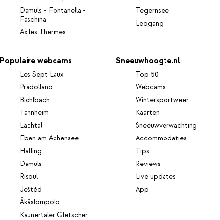
Damüls - Fontanella -
Tegernsee
Faschina
Leogang
Ax les Thermes
Populaire webcams
Sneeuwhoogte.nl
Les Sept Laux
Top 50
Pradollano
Webcams
Bichlbach
Wintersportweer
Tannheim
Kaarten
Lachtal
Sneeuwverwachting
Eben am Achensee
Accommodaties
Hafling
Tips
Damüls
Reviews
Risoul
Live updates
Ještěd
App
Äkäslompolo
Kaunertaler Gletscher