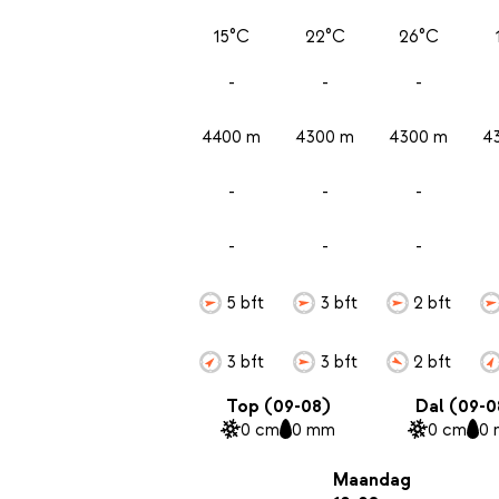
15°C
22°C
26°C
-
-
-
4400 m
4300 m
4300 m
4
-
-
-
-
-
-
5 bft
3 bft
2 bft
3 bft
3 bft
2 bft
Top (09-08)
Dal (09-0
0 cm
0 mm
0 cm
0
Maandag