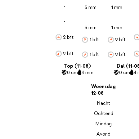
-
3 mm
1 mm
-
3 mm
1 mm
2 bft
1 bft
2 bft
2 bft
1 bft
2 bft
Top (11-08)
Dal (11-0
0 cm
4 mm
0 cm
4
Woensdag
12-08
Nacht
Ochtend
Middag
Avond