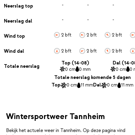
-
-
-
Neerslag top
-
-
-
Neerslag dal
2 bft
2 bft
2 bft
Wind top
2 bft
2 bft
2 bft
Wind dal
Top (14-08)
Dal (14-0
Totale neerslag
0 cm
0 mm
0 cm
0
Totale neerslag komende 5 dagen
Top
0 cm
11 mm
Dal
0 cm
11 mm
Wintersportweer Tannheim
Bekijk het actuele weer in Tannheim. Op deze pagina vind