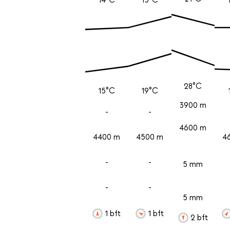
28°C
15°C
19°C
3900 m
-
-
4600 m
4400 m
4500 m
4
-
-
5 mm
-
-
5 mm
1 bft
1 bft
2 bft