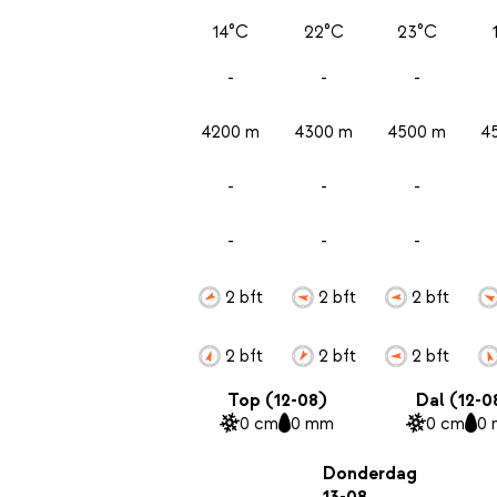
14°C
22°C
23°C
-
-
-
4200 m
4300 m
4500 m
4
-
-
-
-
-
-
2 bft
2 bft
2 bft
2 bft
2 bft
2 bft
Top (12-08)
Dal (12-0
0 cm
0 mm
0 cm
0
Donderdag