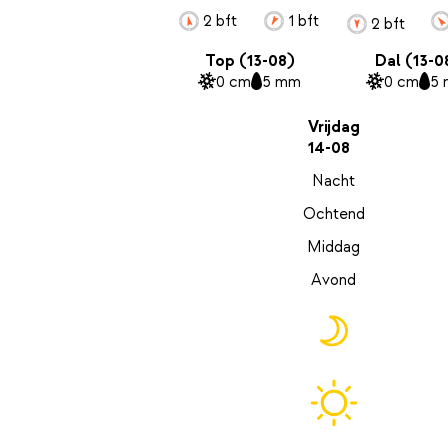
2 bft
1 bft
2 bft
Top (13-08)
Dal (13-0
0 cm
5 mm
0 cm
5
Vrijdag
14-08
Nacht
Ochtend
Middag
Avond