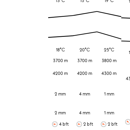
13°C
15°C
19°C
18°C
20°C
25°C
3700 m
3700 m
3800 m
4200 m
4200 m
4300 m
4
2 mm
4 mm
1 mm
2 mm
4 mm
1 mm
4 bft
2 bft
2 bft