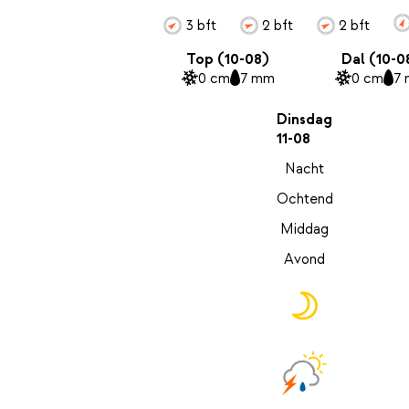
3 bft
2 bft
2 bft
Top (10-08)
Dal (10-0
0 cm
7 mm
0 cm
7
Dinsdag
11-08
Nacht
Ochtend
Middag
Avond