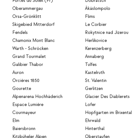
Portes du Soleil (Fr)
Dobratsch
Oberammergau
Äkäslompolo
Orsa-Grönklitt
Flims
Skigebied Mitterdorf
Le Corbier
Fendels
Rokytnice nad Jizerou
Chamonix Mont Blanc
Herlikovice
Warth - Schröcken
Kerenzerberg
Grand Tourmalet
Annaberg
Galibier Thabor
Tulfes
Auron
Kastelruth
Orcières 1850
St. Valentin
Gourette
Gerlitzen
Alpenarena Hochhäderich
Glacier Des Diablerets
Espace Lumière
Lofer
Courmayeur
Hopfgarten im Brixental
Elm
Ehrwald
Baiersbronn
Hinterthal
Kitzbüheler Alpen
Oberstaufen