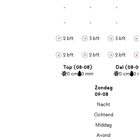
-
-
-
-
-
-
2 bft
3 bft
3 bft
2 bft
2 bft
2 bft
Top (08-08)
Dal (08-0
0 cm
0 mm
0 cm
0
Zondag
09-08
Nacht
Ochtend
Middag
Avond