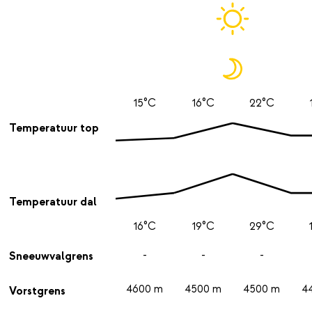
15°C
16°C
22°C
Temperatuur top
Temperatuur dal
16°C
19°C
29°C
-
-
-
Sneeuwvalgrens
4600 m
4500 m
4500 m
4
Vorstgrens