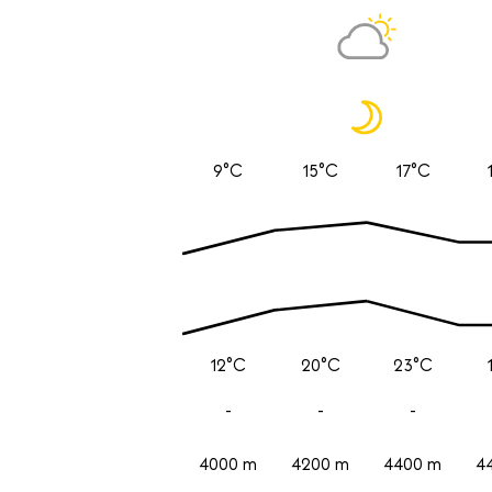
9°C
15°C
17°C
12°C
20°C
23°C
-
-
-
4000 m
4200 m
4400 m
4