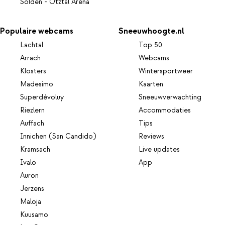
Sölden - Ötztal Arena
Populaire webcams
Sneeuwhoogte.nl
Lachtal
Top 50
Arrach
Webcams
Klosters
Wintersportweer
Madesimo
Kaarten
Superdévoluy
Sneeuwverwachting
Riezlern
Accommodaties
Auffach
Tips
Innichen (San Candido)
Reviews
Kramsach
Live updates
Ivalo
App
Auron
Jerzens
Maloja
Kuusamo