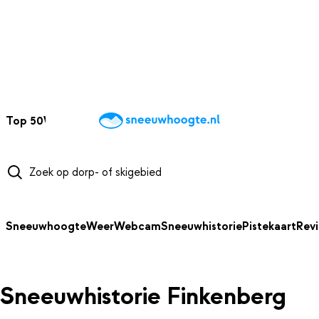
NAAR HOOFDINHOUD
Top 50
Webcams
Wintersportweer
Kaarten
Sneeuwverwacht
Sneeuwhoogte
Weer
Webcam
Sneeuwhistorie
Pistekaart
Rev
Sneeuwhistorie Finkenberg