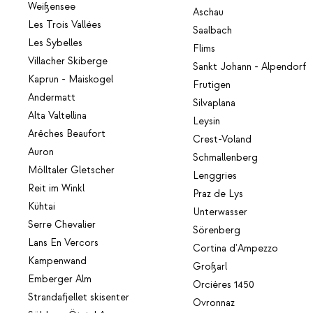
Weißensee
Aschau
Les Trois Vallées
Saalbach
Les Sybelles
Flims
Villacher Skiberge
Sankt Johann - Alpendorf
Kaprun - Maiskogel
Frutigen
Andermatt
Silvaplana
Alta Valtellina
Leysin
Arêches Beaufort
Crest-Voland
Auron
Schmallenberg
Mölltaler Gletscher
Lenggries
Reit im Winkl
Praz de Lys
Kühtai
Unterwasser
Serre Chevalier
Sörenberg
Lans En Vercors
Cortina d'Ampezzo
Kampenwand
Großarl
Emberger Alm
Orcières 1450
Strandafjellet skisenter
Ovronnaz