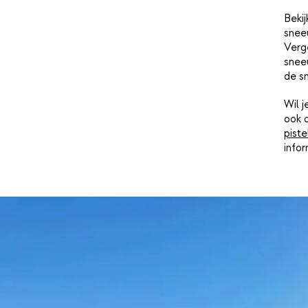
Bekij
snee
Verge
sneeu
de s
Wil 
ook 
piste
info