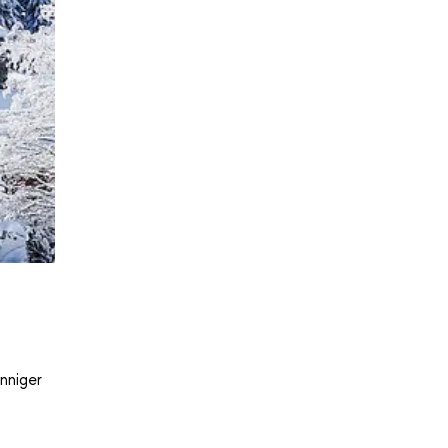
nniger