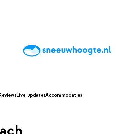
chting
Accommodaties
Tips
Reviews
Live updates
App
Reviews
Live-updates
Accommodaties
pach