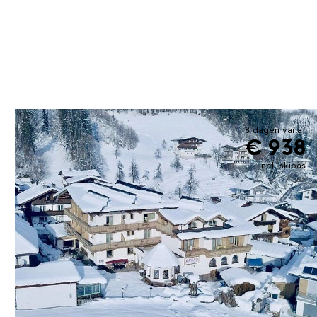
8 dagen vanaf
€ 938
incl. skipas