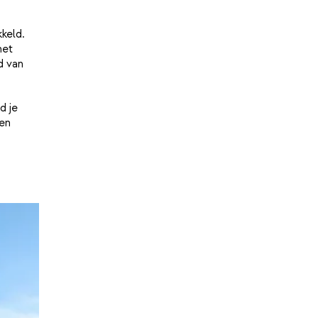
keld.
het
d van
d je
en