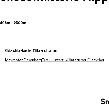
608m - 2300m
Skigebieden in Zillertal 3000
Mayrhofen
Finkenberg
Tux - Hintertux
Hintertuxer Gletscher
Sn