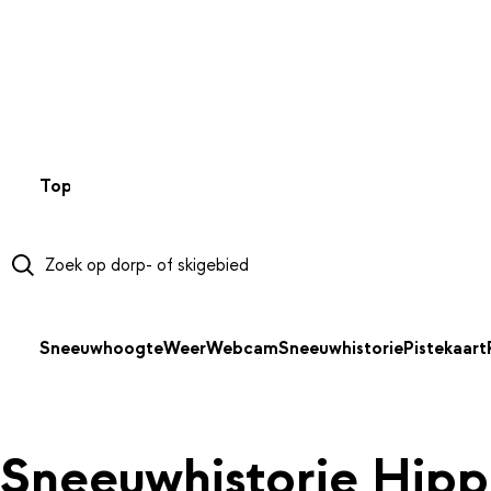
NAAR HOOFDINHOUD
Top 50
Webcams
Wintersportweer
Kaarten
Sneeuwverwa
Sneeuwhoogte
Weer
Webcam
Sneeuwhistorie
Pistekaart
Sneeuwhistorie Hip