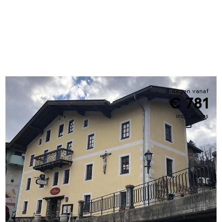
8 dagen vanaf
€ 781
incl. skipas