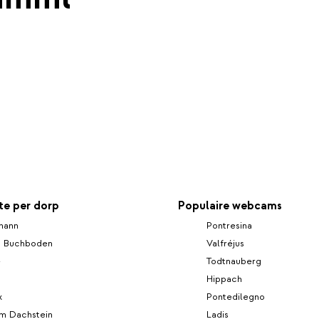
e per dorp
Populaire webcams
ohann
Pontresina
- Buchboden
Valfréjus
e
Todtnauberg
Hippach
x
Pontedilegno
m Dachstein
Ladis