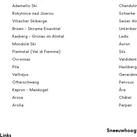
Adamello Ski
Chandoli
Rokytnice nad Jizerou
Schierke
Villacher Skiberge
Seiser A
Brixen - Skirama Eisacktal
Unteribe
Kasberg - Grünau im Almtal
Ladis
Mondolè Ski
Auron
Fleimstal (Val di Fiemme)
Sils
Ovronnaz
Valdident
Pila
Hasliberg
Valfréjus
Gerardm
Ofterschwang
Pelvoux
Kaprun - Maiskogel
Åre
Arosa
Châtel
Arolla
Parpan
Sneeuwhoog
Links