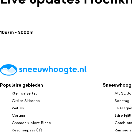
1067m - 2000m
Populaire gebieden
Sneeuwhoogt
Kleinwalsertal
Alt St. J
Ortler Skiarena
Sonntag 
Watles
La Plagn
Cortina
Idre Fjäll
Chamonix Mont Blanc
Comblou
Reschenpass (I)
Ramsau a