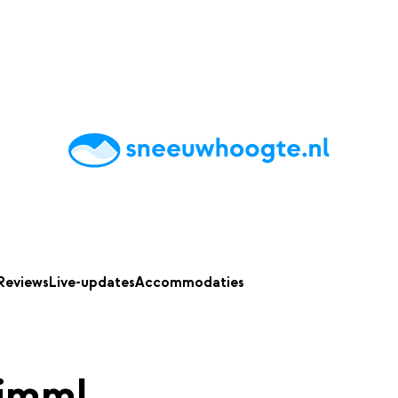
chting
Accommodaties
Tips
Reviews
Live updates
App
Reviews
Live-updates
Accommodaties
rimml