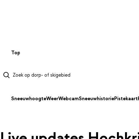
NAAR HOOFDINHOUD
Top 50
Webcams
Wintersportweer
Kaarten
Sneeuwverwa
Sneeuwhoogte
Weer
Webcam
Sneeuwhistorie
Pistekaart
Live updates Hochk