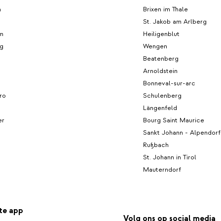
n
Brixen im Thale
St. Jakob am Arlberg
lm
Heiligenblut
rg
Wengen
Beatenberg
Arnoldstein
Bonneval-sur-arc
ro
Schulenberg
Längenfeld
er
Bourg Saint Maurice
Sankt Johann - Alpendorf
Rußbach
St. Johann in Tirol
Mauterndorf
te app
Volg ons op social media