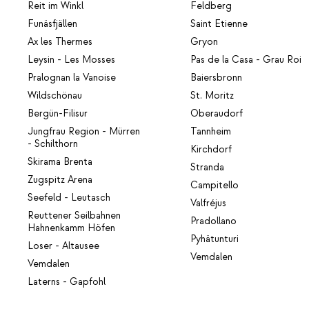
Reit im Winkl
Feldberg
Funäsfjällen
Saint Etienne
Ax les Thermes
Gryon
Leysin - Les Mosses
Pas de la Casa - Grau Roi
Pralognan la Vanoise
Baiersbronn
Wildschönau
St. Moritz
Bergün-Filisur
Oberaudorf
Jungfrau Region - Mürren
Tannheim
- Schilthorn
Kirchdorf
Skirama Brenta
Stranda
Zugspitz Arena
Campitello
Seefeld - Leutasch
Valfréjus
Reuttener Seilbahnen
Pradollano
Hahnenkamm Höfen
Pyhätunturi
Loser - Altausee
Vemdalen
Vemdalen
Laterns - Gapfohl