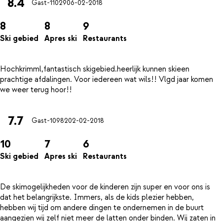
8.4
Gast-11029
06-02-2018
8
8
9
Ski gebied
Apres ski
Restaurants
Hochkrimml,fantastisch skigebied.heerlijk kunnen skieen
prachtige afdalingen. Voor iedereen wat wils!! Vlgd jaar komen
7.7
Gast-10982
02-02-2018
10
7
6
Ski gebied
Apres ski
Restaurants
De skimogelijkheden voor de kinderen zijn super en voor ons is
dat het belangrijkste. Immers, als de kids plezier hebben,
hebben wij tijd om andere dingen te ondernemen in de buurt
aangezien wij zelf niet meer de latten onder binden. Wij zaten in