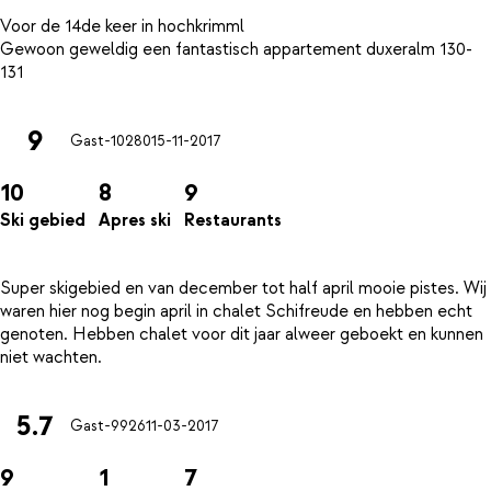
Voor de 14de keer in hochkrimml
Gewoon geweldig een fantastisch appartement duxeralm 130-
9
Gast-10280
15-11-2017
10
8
9
Ski gebied
Apres ski
Restaurants
Super skigebied en van december tot half april mooie pistes. Wij
waren hier nog begin april in chalet Schifreude en hebben echt
genoten. Hebben chalet voor dit jaar alweer geboekt en kunnen
5.7
Gast-9926
11-03-2017
9
1
7