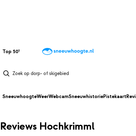
NAAR HOOFDINHOUD
Top 50
Webcams
Wintersportweer
Kaarten
Sneeuwverwacht
Sneeuwhoogte
Weer
Webcam
Sneeuwhistorie
Pistekaart
Rev
Reviews Hochkrimml