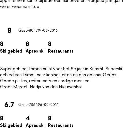
appartement kan ik bij iedereen aanbevelen. Volgend jaar gaan
we er weer naar toe!
8
Gast-8047
19-03-2016
8
8
8
Ski gebied
Apres ski
Restaurants
Super gebied, komen nu al voor het 5e jaar in Krimml. Superski
gebied van krimml naar köningsleiten en dan op naar Gerlos.
Goede pistes, restaurants en aardige mensen.
6.7
Gast-7366
26-02-2016
8
4
8
Ski gebied
Apres ski
Restaurants