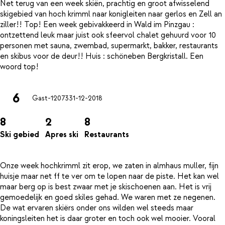
Net terug van een week skiën, prachtig en groot afwisselend
skigebied van hoch krimml naar konigleiten naar gerlos en Zell an
ziller!! Top! Een week gebivakkeerd in Wald im Pinzgau :
ontzettend leuk maar juist ook sfeervol chalet gehuurd voor 10
personen met sauna, zwembad, supermarkt, bakker, restaurants
en skibus voor de deur!! Huis : schöneben Bergkristall. Een
6
Gast-12073
31-12-2018
8
2
8
Ski gebied
Apres ski
Restaurants
Onze week hochkrimml zit erop, we zaten in almhaus muller, fijn
huisje maar net ff te ver om te lopen naar de piste. Het kan wel
maar berg op is best zwaar met je skischoenen aan. Het is vrij
gemoedelijk en goed skiles gehad. We waren met ze negenen.
De wat ervaren skiërs onder ons wilden wel steeds maar
koningsleiten het is daar groter en toch ook wel mooier. Vooral