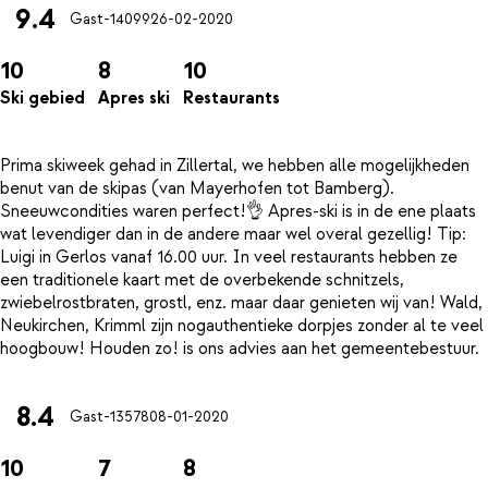
9.4
Gast-14099
26-02-2020
10
8
10
Ski gebied
Apres ski
Restaurants
Prima skiweek gehad in Zillertal, we hebben alle mogelijkheden
benut van de skipas (van Mayerhofen tot Bamberg).
Sneeuwcondities waren perfect!👌 Apres-ski is in de ene plaats
wat levendiger dan in de andere maar wel overal gezellig! Tip:
Luigi in Gerlos vanaf 16.00 uur. In veel restaurants hebben ze
een traditionele kaart met de overbekende schnitzels,
zwiebelrostbraten, grostl, enz. maar daar genieten wij van! Wald,
Neukirchen, Krimml zijn nogauthentieke dorpjes zonder al te veel
8.4
Gast-13578
08-01-2020
10
7
8