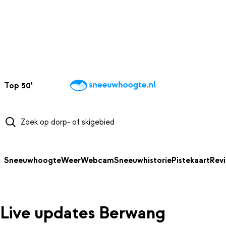
NAAR HOOFDINHOUD
Top 50
Webcams
Wintersportweer
Kaarten
Sneeuwverwacht
Sneeuwhoogte
Weer
Webcam
Sneeuwhistorie
Pistekaart
Rev
Live updates Berwang