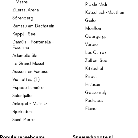
- Matrei
Pic du Midi
Zillertal Arena
Kötschach-Mauthen
Sörenberg
Geilo
Ramsau am Dachstein
Morillon
Kappl - See
Obergurgl
Damüls - Fontanella -
Verbier
Faschina
Les Carroz
Adamello Ski
Zell am See
Le Grand Massif
Kitzbühel
Aussois en Vanoise
Risoul
Via Lattea (I)
Hittisau
Espace Lumière
Gossensaß
Sälenfjällen
Pedraces
Ankogel - Mallnitz
Flaine
Björkliden
Saint Pierre
Populaire webcams
Sneeuwhoogte.nl