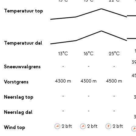
Temperatuur top
Temperatuur dal
13°C
16°C
25°C
3
-
-
-
Sneeuwvalgrens
4
4300 m
4300 m
4500 m
Vorstgrens
-
-
-
Neerslag top
-
-
-
Neerslag dal
2 bft
2 bft
2 bft
Wind top