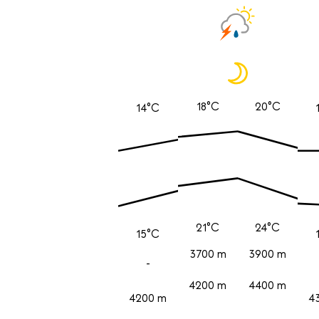
18°C
20°C
14°C
21°C
24°C
15°C
3700 m
3900 m
-
4200 m
4400 m
4200 m
4