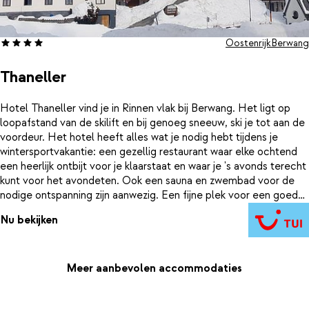
Oostenrijk
Berwang
Thaneller
Hotel Thaneller vind je in Rinnen vlak bij Berwang. Het ligt op
loopafstand van de skilift en bij genoeg sneeuw, ski je tot aan de
voordeur. Het hotel heeft alles wat je nodig hebt tijdens je
wintersportvakantie: een gezellig restaurant waar elke ochtend
een heerlijk ontbijt voor je klaarstaat en waar je 's avonds terecht
kunt voor het avondeten. Ook een sauna en zwembad voor de
nodige ontspanning zijn aanwezig. Een fijne plek voor een goede
prijs. Families zijn meer dan welkom, want op de grote kamers is
Nu bekijken
ruimte genoeg voor 2 volwassenen en 2 kinderen. Je eet er
heerlijke kaiserschmarrn en 's avonds barst het er van de
gezelligheid, zeker op de avonden met livemuziek.
Meer aanbevolen accommodaties