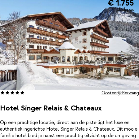
€ 1.755
of warm op in de sauna terwijl buiten de sneeuw zachtjes valt.
Dankzij de ski-in/ski-out-ligging klik je ’s ochtends je ski’s aan bij
incl. skipas
de deur en glijd je zo de piste op. Ook fijn: het centrum van
Berwang ligt op korte loopafstand voor een drankje of
diner.Bergresort Berwangerhof is een comfortabele uitvalsbasis
in een overzichtelijk en zonnig skigebied, perfect voor wie houdt
van rust, natuur en gemak. Sluit je dag af met een blik op de
bergen en het gevoel dat alles hier klopt.
Oostenrijk
Berwang
Hotel Singer Relais & Chateaux
Op een prachtige locatie, direct aan de piste ligt het luxe en
authentiek ingerichte Hotel Singer Relais & Chateaux. Dit mooie
familie hotel bied je naast een prachtig uitzicht op de omgeving