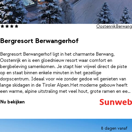
Oostenrijk
Berwang
Bergresort Berwangerhof
Bergresort Berwangerhof ligt in het charmante Berwang,
Oostenrijk en is een gloednieuw resort waar comfort en
bergbeleving samenkomen. Je stapt hier vrijwel direct de piste
op en staat binnen enkele minuten in het gezellige
dorpscentrum. Ideaal voor wie zonder gedoe wil genieten van
lange skidagen in de Tiroler Alpen.Het moderne gebouw heeft
een warme, alpine uitstraling met veel hout, grote ramen en een
open sfeer. De appartementen zijn ruim en stijlvol ingericht en
Nu bekijken
bieden plek aan twee tot vier personen. Binnen voelt alles fris en
nieuw aan, terwijl buiten het uitzicht op besneeuwde bergtoppen
nooit ver weg is. Na een actieve dag is het heerlijk thuiskomen in
je eigen appartement.Extra ontspannen doe je in het
wellnesscentrum van het resort. Neem een duik in het zwembad
8 dagen vanaf