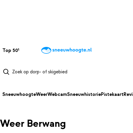
NAAR HOOFDINHOUD
Top 50
Webcams
Wintersportweer
Kaarten
Sneeuwverwacht
Sneeuwhoogte
Weer
Webcam
Sneeuwhistorie
Pistekaart
Rev
Weer Berwang