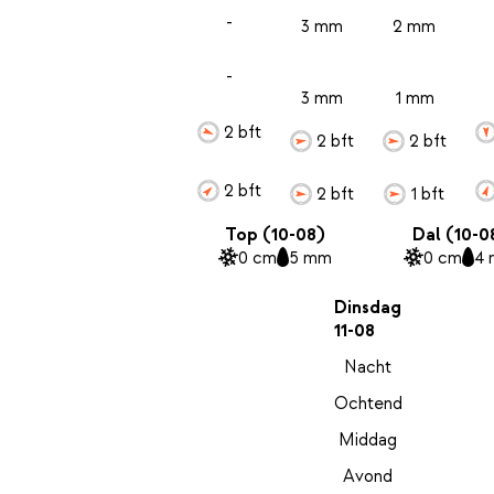
-
3 mm
2 mm
-
3 mm
1 mm
2 bft
2 bft
2 bft
2 bft
2 bft
1 bft
Top (10-08)
Dal (10-0
0 cm
5 mm
0 cm
4
Dinsdag
11-08
Nacht
Ochtend
Middag
Avond