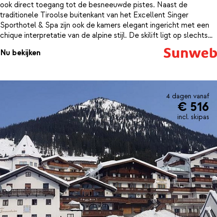
ook direct toegang tot de besneeuwde pistes. Naast de
traditionele Tiroolse buitenkant van het Excellent Singer
Sporthotel & Spa zijn ook de kamers elegant ingericht met een
chique interpretatie van de alpine stijl. De skilift ligt op slechts
50 meter afstand en de pistes lopen tot direct aan het hotel. ’s
Nu bekijken
Middags kun je dus tot aan de deur van Hotel Singer afdalen. Na
een dag vol actie kun je een heerlijke verfrissende duik nemen in
het verwarmde buitenzwembad met uitzicht op de bergen. Ook
kun je ontspannen in de spa, waarook nog een binnenzwembad,
een sauna, solarium, kruidenstoombad en een Turks stoombad te
4 dagen vanaf
€ 516
vinden is. ’s Avonds kun je in een van gastronomische restaurants
van het hotel genieten van Oostenrijkse delicatessen en een
incl. skipas
goed glas wijn.