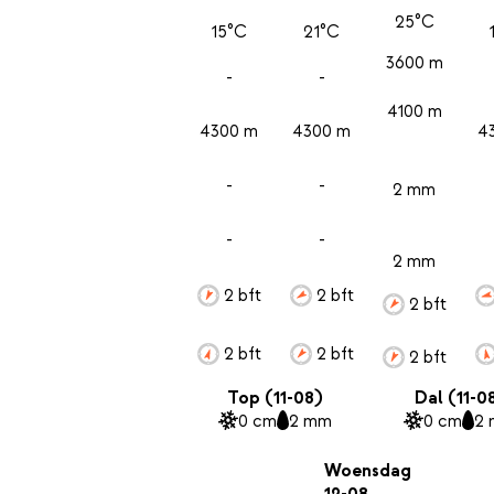
25°C
15°C
21°C
3600 m
-
-
4100 m
4300 m
4300 m
4
-
-
2 mm
-
-
2 mm
2 bft
2 bft
2 bft
2 bft
2 bft
2 bft
Top (11-08)
Dal (11-0
0 cm
2 mm
0 cm
2
Woensdag