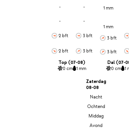
-
-
1 mm
-
-
1 mm
2 bft
3 bft
3 bft
2 bft
3 bft
3 bft
Top (07-08)
Dal (07-0
0 cm
1 mm
0 cm
1
Zaterdag
08-08
Nacht
Ochtend
Middag
Avond