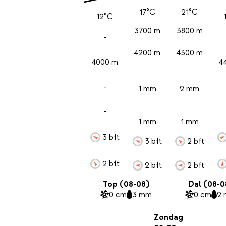
17°C
21°C
12°C
3700 m
3800 m
-
4200 m
4300 m
4000 m
4
-
1 mm
2 mm
-
1 mm
1 mm
3 bft
3 bft
2 bft
2 bft
2 bft
2 bft
Top (08-08)
Dal (08-0
0 cm
3 mm
0 cm
2
Zondag