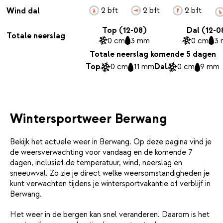
2 bft
2 bft
2 bft
Wind dal
Top (12-08)
Dal (12-0
Totale neerslag
0 cm
3 mm
0 cm
3
Totale neerslag komende 5 dagen
Top
0 cm
11 mm
Dal
0 cm
9 mm
Wintersportweer Berwang
Bekijk het actuele weer in Berwang. Op deze pagina vind je
de weersverwachting voor vandaag en de komende 7
dagen, inclusief de temperatuur, wind, neerslag en
sneeuwval. Zo zie je direct welke weersomstandigheden je
kunt verwachten tijdens je wintersportvakantie of verblijf in
Berwang.
Het weer in de bergen kan snel veranderen. Daarom is het