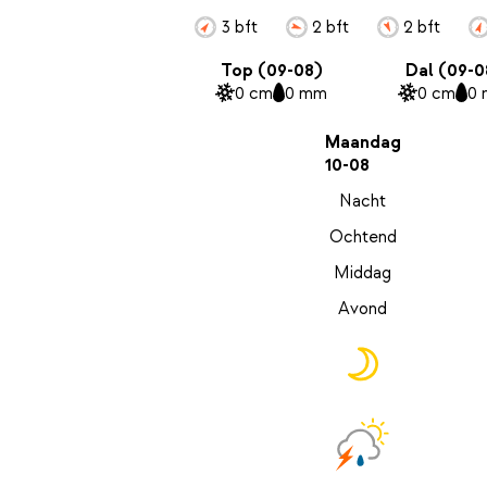
3 bft
2 bft
2 bft
Top (09-08)
Dal (09-0
0 cm
0 mm
0 cm
0
Maandag
10-08
Nacht
Ochtend
Middag
Avond