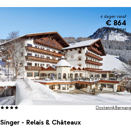
4 dagen vanaf
€ 864
incl. skipas
Oostenrijk
Berwang
Singer - Relais & Châteaux