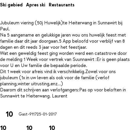
Ski gebied
Apres ski
Restaurants
Jubuleum viering (50j Huwelijk)te Heiterwang in Sunnawirt bij
Paul.
Na 5 aangename en gelukkige jaren wou ons huwelijk feest met
familie daar dit jaar doorgaan.5 App beloofd voor verblijf van 8
dagen en dit reeds 3 jaar voor het feestjaar.
Wat een geweldig feest ging worden werd een catastrove door
de melding 1 Week voor vertrek van Suunnawirt :Er is geen plaats
voor U en Uw familie die bepaalde periode.
Dit 1 week voor afreis vind ik verschrikkelig.Zowel voor ons
jubuleum (1x in uw leven als ook voor de familie (verlof
planning,winter uitrusting,enz...)
Daarom dit schrijven aan verlofgangers:Pas op voor beloften in
10
Gast-9117
25-01-2017
10
10
10