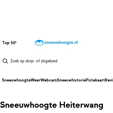
NAAR HOOFDINHOUD
Top 50
Webcams
Wintersportweer
Kaarten
Sneeuwverwacht
Sneeuwhoogte
Weer
Webcam
Sneeuwhistorie
Pistekaart
Rev
Sneeuwhoogte Heiterwang