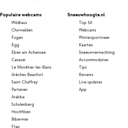
Populaire webcams
Sneeuwhoogte.nl
Wildhaus
Top 50
Churwalden
Webcams
Fügen
Wintersportweer
Egg
Kaarten
Eben am Achensee
Sneeuwverwachting
Canazei
Accommodaties
Le Monêtier-les-Bains
Tips
Arêches Beaufort
Reviews
Saint-Chaffrey
Live updates
Partenen
App
Arabba
Schulenberg
Hochfilzen
Biberwier
Ftan