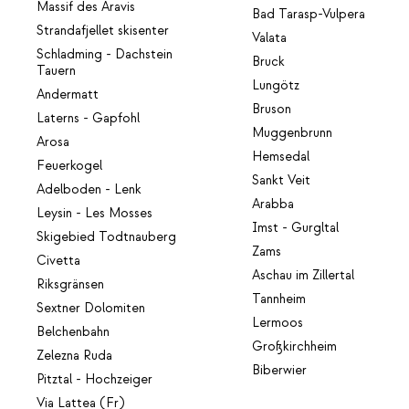
Massif des Aravis
Bad Tarasp-Vulpera
Strandafjellet skisenter
Valata
Schladming - Dachstein
Bruck
Tauern
Lungötz
Andermatt
Bruson
Laterns - Gapfohl
Muggenbrunn
Arosa
Hemsedal
Feuerkogel
Sankt Veit
Adelboden - Lenk
Arabba
Leysin - Les Mosses
Imst - Gurgltal
Skigebied Todtnauberg
Zams
Civetta
Aschau im Zillertal
Riksgränsen
Tannheim
Sextner Dolomiten
Lermoos
Belchenbahn
Großkirchheim
Zelezna Ruda
Biberwier
Pitztal - Hochzeiger
Via Lattea (Fr)