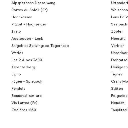
Alpspitzbahn Nesselwang
Uttendor
Portes du Soleil (Fr)
Welschno
Hochkössen
Lans En V
Pitztal - Hochzeiger
Saalbach
Ivalo
Zöblen
Adelboden - Lenk
Neustift
Skigebiet Spitzingsee-Tegernsee
Verbier
Watles
Unteribe
Les 2 Alpes 3600
Dobratsc
Kerenzerberg
Heiligenb
Lipno
Tignes
Fügen - Spieljoch
Crans Mo
Fendels
Stöten
Bonneval-sur-arc
Folgarida
Via Lattea (Fr)
Nendaz
Orcières 1850
Tauplitza