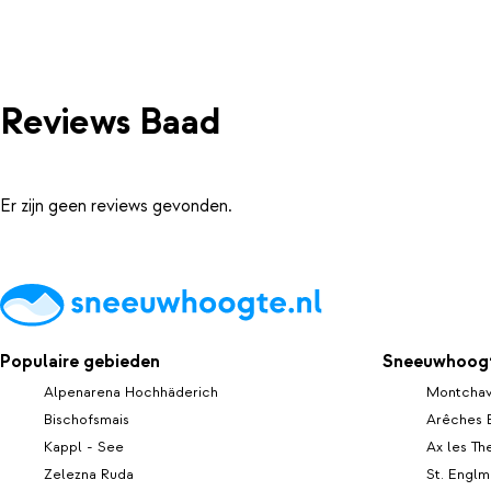
Reviews Baad
Er zijn geen reviews gevonden.
Populaire gebieden
Sneeuwhoogt
Alpenarena Hochhäderich
Montchav
Bischofsmais
Arêches 
Kappl - See
Ax les T
Zelezna Ruda
St. Englm