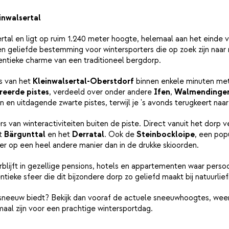
inwalsertal
tal en ligt op ruim 1.240 meter hoogte, helemaal aan het einde va
en geliefde bestemming voor wintersporters die op zoek zijn naar 
ntieke charme van een traditioneel bergdorp.
s van het
Kleinwalsertal-Oberstdorf
binnen enkele minuten met 
reerde pistes
, verdeeld over onder andere
Ifen
,
Walmendinge
n en uitdagende zwarte pistes, terwijl je 's avonds terugkeert naa
 van winteractiviteiten buiten de piste. Direct vanuit het dorp 
et
Bärgunttal
en het
Derratal
. Ook de
Steinbockloipe
, een pop
er op een heel andere manier dan in de drukke skioorden.
erblijft in gezellige pensions, hotels en appartementen waar persoo
ntieke sfeer die dit bijzondere dorp zo geliefd maakt bij natuurlie
sneeuw biedt? Bekijk dan vooraf de actuele sneeuwhoogtes, weer
aal zijn voor een prachtige wintersportdag.