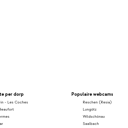
e per dorp
Populaire webcams
in - Les Coches
Reschen (Resia)
Beaufort
Lungötz
hermes
Wildschönau
ar
Saalbach