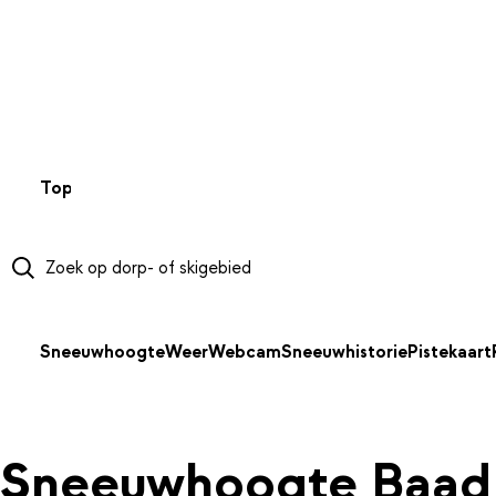
NAAR HOOFDINHOUD
Top 50
Webcams
Wintersportweer
Kaarten
Sneeuwverwa
Sneeuwhoogte
Weer
Webcam
Sneeuwhistorie
Pistekaart
Sneeuwhoogte Baad