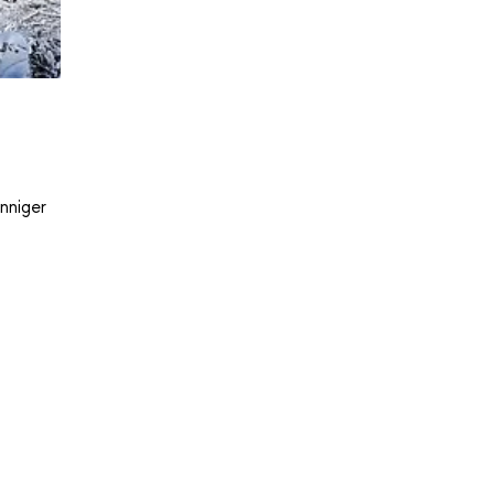
nniger