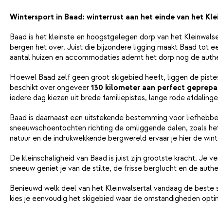
Wintersport in Baad: winterrust aan het einde van het Kle
Baad is het kleinste en hoogstgelegen dorp van het Kleinwalser
bergen het over. Juist die bijzondere ligging maakt Baad tot e
aantal huizen en accommodaties ademt het dorp nog de authe
Hoewel Baad zelf geen groot skigebied heeft, liggen de piste
beschikt over ongeveer
130 kilometer aan perfect geprepa
iedere dag kiezen uit brede familiepistes, lange rode afdalinge
Baad is daarnaast een uitstekende bestemming voor liefhebbers
sneeuwschoentochten richting de omliggende dalen, zoals h
natuur en de indrukwekkende bergwereld ervaar je hier de wint
De kleinschaligheid van Baad is juist zijn grootste kracht. Je v
sneeuw geniet je van de stilte, de frisse berglucht en de authe
Benieuwd welk deel van het Kleinwalsertal vandaag de beste 
kies je eenvoudig het skigebied waar de omstandigheden optim