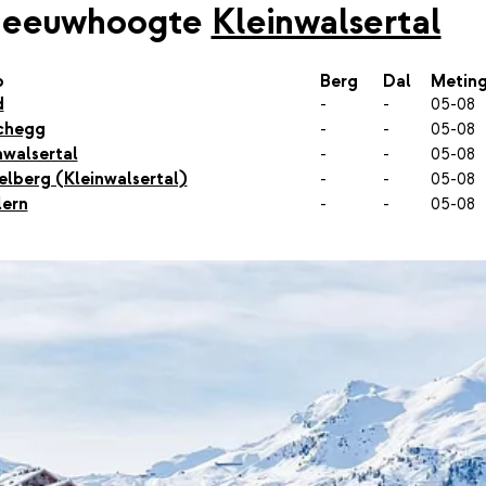
neeuwhoogte
Kleinwalsertal
p
Berg
Dal
Metin
d
-
-
05-08
chegg
-
-
05-08
nwalsertal
-
-
05-08
elberg (Kleinwalsertal)
-
-
05-08
lern
-
-
05-08