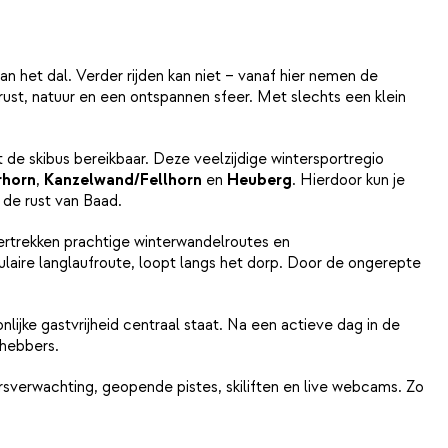
n het dal. Verder rijden kan niet – vanaf hier nemen de
rust, natuur en een ontspannen sfeer. Met slechts een klein
de skibus bereikbaar. Deze veelzijdige wintersportregio
rhorn
,
Kanzelwand/Fellhorn
en
Heuberg
. Hierdoor kun je
r de rust van Baad.
vertrekken prachtige winterwandelroutes en
ulaire langlaufroute, loopt langs het dorp. Door de ongerepte
nlijke gastvrijheid centraal staat. Na een actieve dag in de
fhebbers.
sverwachting, geopende pistes, skiliften en live webcams. Zo