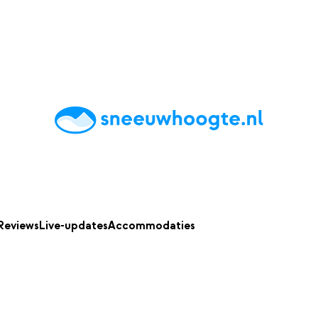
chting
Accommodaties
Tips
Reviews
Live updates
App
Reviews
Live-updates
Accommodaties