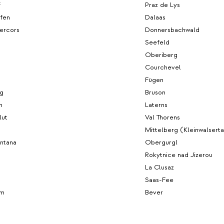
f
Praz de Lys
fen
Dalaas
ercors
Donnersbachwald
Seefeld
Oberiberg
Courchevel
Fügen
rg
Bruson
h
Laterns
lut
Val Thorens
Mittelberg (Kleinwalserta
ntana
Obergurgl
Rokytnice nad Jizerou
La Clusaz
Saas-Fee
lm
Bever