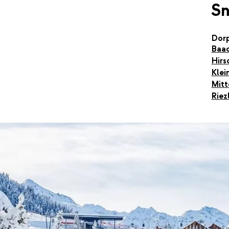
S
Dor
Baa
Hirs
Klei
Mitt
Riez