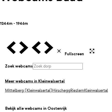
1244m - 1946m
Vorige Webcam
Volgende Webcam
Vorige Webcam
Volgende Webcam
Uitvergroten
Sluiten
Fullscreen
Zoek webcams
Meer webcams in Kleinwalsertal
Mittelberg (Kleinwalsertal)
Hirschegg
Riezlern
Kleinwalsertal
Bekijk alle webcams in Oostenrijk