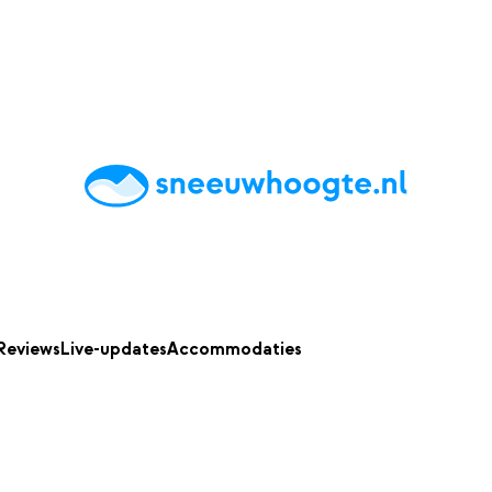
chting
Accommodaties
Tips
Reviews
Live updates
App
Reviews
Live-updates
Accommodaties