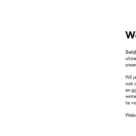
W
Bekij
uitzi
snee
Wil 
ook 
en
pi
winte
te vo
Webc