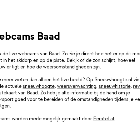
ebcams Baad
k de live webcams van Baad. Zo zie je direct hoe het er op dit m
et in het skidorp en op de piste. Bekijk of de zon schijnt, hoeveel
uw er ligt en hoe de weersomstandigheden zijn.
je meer weten dan alleen het live beeld? Op Sneeuwhoogte.nl vin
de actuele
sneeuwhoogte
,
weersverwachting
,
sneeuwhistorie
,
rev
stekaart
van Baad. Zo heb je alle informatie bij de hand om je
rsport goed voor te bereiden of de omstandigheden tijdens je ver
lgen.
ams worden mede mogelijk gemaakt door
Feratel.at