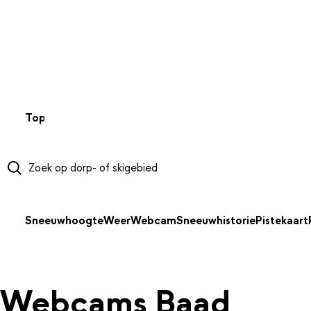
NAAR HOOFDINHOUD
Top 50
Webcams
Wintersportweer
Kaarten
Sneeuwverwa
Sneeuwhoogte
Weer
Webcam
Sneeuwhistorie
Pistekaart
Webcams Baad