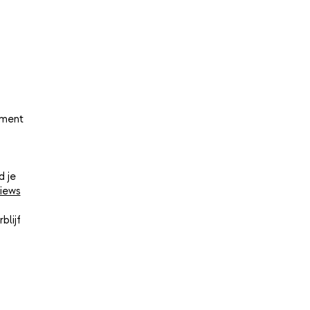
oment
d je
iews
blijf