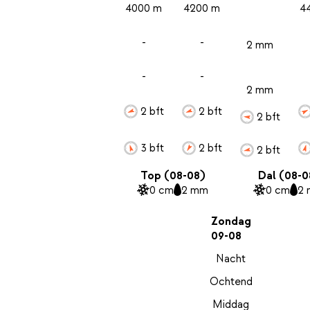
4000 m
4200 m
4
-
-
2 mm
-
-
2 mm
2 bft
2 bft
2 bft
3 bft
2 bft
2 bft
Top (08-08)
Dal (08-0
0 cm
2 mm
0 cm
2
Zondag
09-08
Nacht
Ochtend
Middag