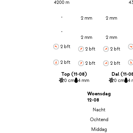
4200 m
4
-
2 mm
2 mm
-
2 mm
2 mm
2 bft
2 bft
2 bft
2 bft
2 bft
2 bft
Top (11-08)
Dal (11-0
0 cm
4 mm
0 cm
4
Woensdag
12-08
Nacht
Ochtend
Middag