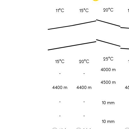
20°C
11°C
15°C
25°C
15°C
20°C
4000 m
-
-
4500 m
4400 m
4400 m
4
-
-
10 mm
-
-
10 mm