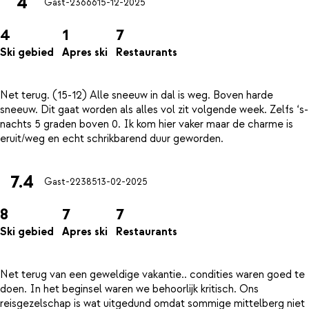
4
Gast-23666
15-12-2025
4
1
7
Ski gebied
Apres ski
Restaurants
Net terug. (15-12) Alle sneeuw in dal is weg. Boven harde
sneeuw. Dit gaat worden als alles vol zit volgende week. Zelfs ‘s-
nachts 5 graden boven 0. Ik kom hier vaker maar de charme is
7.4
Gast-22385
13-02-2025
8
7
7
Ski gebied
Apres ski
Restaurants
Net terug van een geweldige vakantie.. condities waren goed te
doen. In het beginsel waren we behoorlijk kritisch. Ons
reisgezelschap is wat uitgedund omdat sommige mittelberg niet