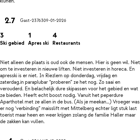
2.7
Gast-23763
09-01-2026
3
1
4
Ski gebied
Apres ski
Restaurants
Niet alleen de plaats is oud ook de mensen. Hier is geen wil. Niet
om te investeren in nieuwe liften. Niet investeren in horeca. En
apresski is er niet. In Riezlern op donderdag, vrijdag en
zaterdag.in paraplubar “proberen” ze het nog. Zo saai en
verouderd. En belachelijk dure skipassen voor het gebied en wat
ze bieden. Heeft echt boost nodig. Vanuit het peperdure
Aparthotel met ze allen in de bus. (Als je meekan…) Vroeger was
er nog ‘verbinding” maisslift met Mittelberg echter ligt stuk last
toerist maar heen en weer krijgen zolang de familie Haller maar