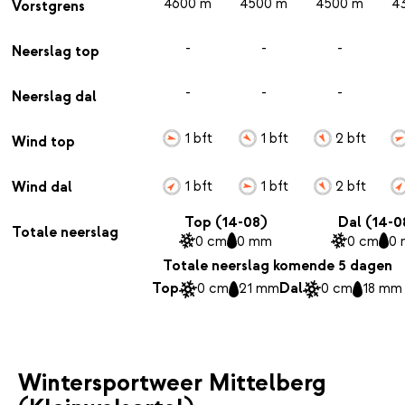
4600 m
4500 m
4500 m
4
Vorstgrens
-
-
-
Neerslag top
-
-
-
Neerslag dal
1 bft
1 bft
2 bft
Wind top
1 bft
1 bft
2 bft
Wind dal
Top (14-08)
Dal (14-0
Totale neerslag
0 cm
0 mm
0 cm
0
Totale neerslag komende 5 dagen
Top
0 cm
21 mm
Dal
0 cm
18 mm
Wintersportweer Mittelberg