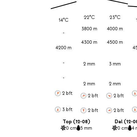
22°C
23°C
14°C
3800 m
4000 m
-
4300 m
4500 m
4200 m
4
-
2 mm
3 mm
-
2 mm
2 mm
2 bft
2 bft
2 bft
3 bft
2 bft
2 bft
Top (12-08)
Dal (12-0
0 cm
5 mm
0 cm
4