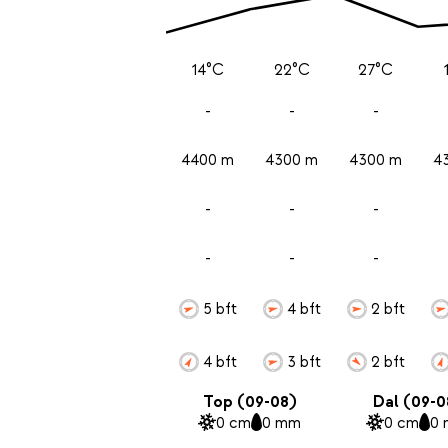
14°C
22°C
27°C
-
-
-
4400 m
4300 m
4300 m
4
-
-
-
-
-
-
5 bft
4 bft
2 bft
4 bft
3 bft
2 bft
Top (09-08)
Dal (09-0
0 cm
0 mm
0 cm
0