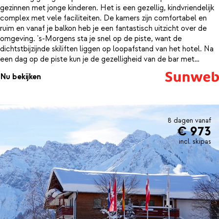
gezinnen met jonge kinderen. Het is een gezellig, kindvriendelijk
complex met vele faciliteiten. De kamers zijn comfortabel en
ruim en vanaf je balkon heb je een fantastisch uitzicht over de
omgeving. 's-Morgens sta je snel op de piste, want de
dichtstbijzijnde skiliften liggen op loopafstand van het hotel. Na
een dag op de piste kun je de gezelligheid van de bar met
livemuziek opzoeken, je reisgenoten uitdagen tot een spelletje
Nu bekijken
kegelen, badminton of tafeltennis, even relaxen in de Finse
sauna en een baantje trekken in het binnenbad.
8 dagen vanaf
€ 973
incl. skipas