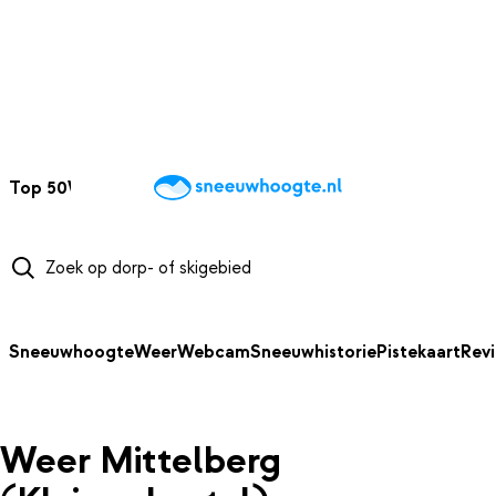
NAAR HOOFDINHOUD
Top 50
Webcams
Wintersportweer
Kaarten
Sneeuwverwacht
Sneeuwhoogte
Weer
Webcam
Sneeuwhistorie
Pistekaart
Rev
Weer Mittelberg