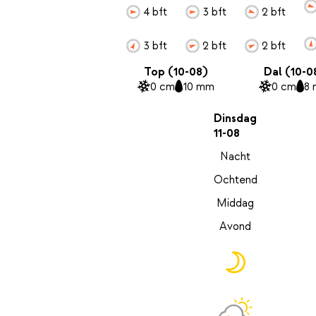
4 bft
3 bft
2 bft
3 bft
2 bft
2 bft
Top (10-08)
Dal (10-0
0 cm
10 mm
0 cm
8
Dinsdag
11-08
Nacht
Ochtend
Middag
Avond