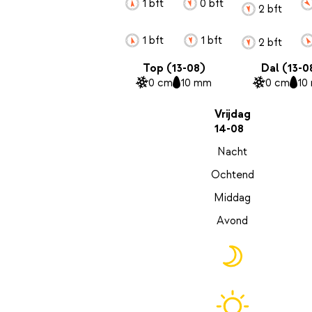
1 bft
0 bft
2 bft
1 bft
1 bft
2 bft
Top (13-08)
Dal (13-0
0 cm
10 mm
0 cm
10
Vrijdag
14-08
Nacht
Ochtend
Middag
Avond