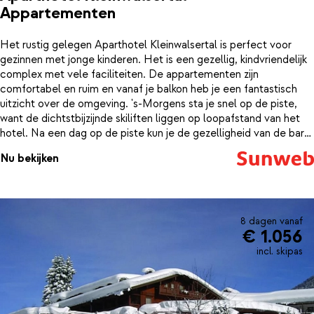
Appartementen
Het rustig gelegen Aparthotel Kleinwalsertal is perfect voor
gezinnen met jonge kinderen. Het is een gezellig, kindvriendelijk
complex met vele faciliteiten. De appartementen zijn
comfortabel en ruim en vanaf je balkon heb je een fantastisch
uitzicht over de omgeving. 's-Morgens sta je snel op de piste,
want de dichtstbijzijnde skiliften liggen op loopafstand van het
hotel. Na een dag op de piste kun je de gezelligheid van de bar
met livemuziek opzoeken, je reisgenoten uitdagen tot een
Nu bekijken
spelletje kegelen, badminton of tafeltennis, even relaxen in de
Finse sauna en een baantje trekken in het binnenbad.
8 dagen vanaf
€ 1.056
incl. skipas