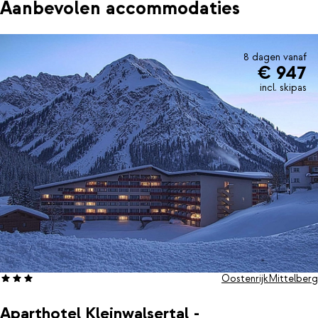
Aanbevolen accommodaties
8 dagen vanaf
€ 947
incl. skipas
Oostenrijk
Mittelberg
Aparthotel Kleinwalsertal -