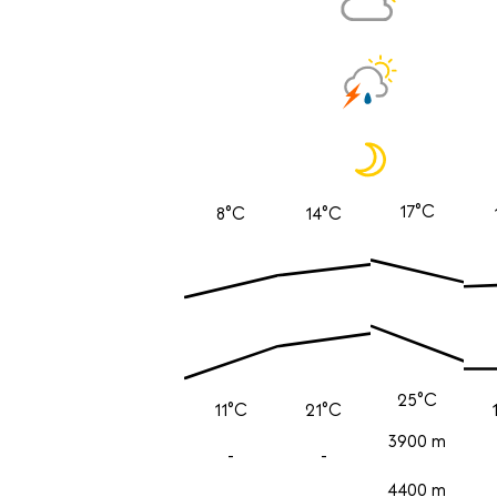
17°C
8°C
14°C
25°C
11°C
21°C
3900 m
-
-
4400 m