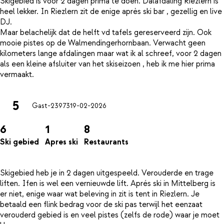
Skigebied is voor 2 dagen prima te doen. Dalafdaling Riezlern is
heel lekker. In Riezlern zit de enige après ski bar , gezellig en live
DJ.
Maar belachelijk dat de helft vd tafels gereserveerd zijn. Ook
mooie pistes op de Walmendingerhornbaan. Verwacht geen
kilometers lange afdalingen maar wat ik al schreef, voor 2 dagen
als een kleine afsluiter van het skiseizoen , heb ik me hier prima
5
Gast-23973
19-02-2026
6
1
8
Ski gebied
Apres ski
Restaurants
Skigebied heb je in 2 dagen uitgespeeld. Verouderde en trage
liften. Ifen is wel een vernieuwde lift. Aprés ski in Mittelberg is
er niet, enige waar wat beleving in zit is tent in Riezlern. Je
betaald een flink bedrag voor de ski pas terwijl het eenzaat
verouderd gebied is en veel pistes (zelfs de rode) waar je moet