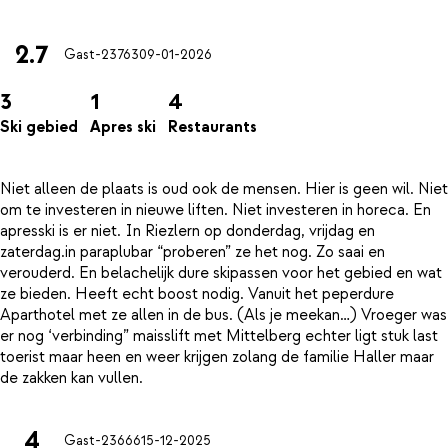
2.7
Gast-23763
09-01-2026
3
1
4
Ski gebied
Apres ski
Restaurants
Niet alleen de plaats is oud ook de mensen. Hier is geen wil. Niet
om te investeren in nieuwe liften. Niet investeren in horeca. En
apresski is er niet. In Riezlern op donderdag, vrijdag en
zaterdag.in paraplubar “proberen” ze het nog. Zo saai en
verouderd. En belachelijk dure skipassen voor het gebied en wat
ze bieden. Heeft echt boost nodig. Vanuit het peperdure
Aparthotel met ze allen in de bus. (Als je meekan…) Vroeger was
er nog ‘verbinding” maisslift met Mittelberg echter ligt stuk last
toerist maar heen en weer krijgen zolang de familie Haller maar
4
Gast-23666
15-12-2025