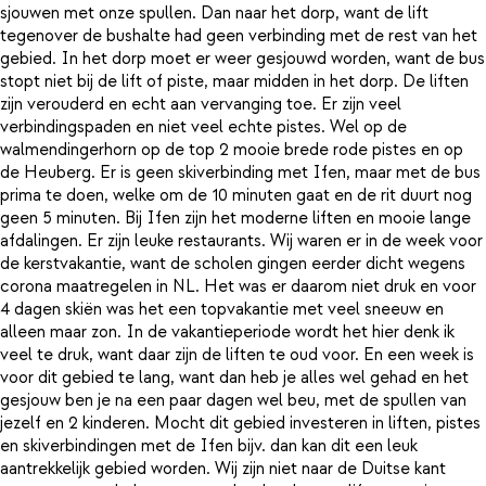
sjouwen met onze spullen. Dan naar het dorp, want de lift
tegenover de bushalte had geen verbinding met de rest van het
gebied. In het dorp moet er weer gesjouwd worden, want de bus
stopt niet bij de lift of piste, maar midden in het dorp. De liften
zijn verouderd en echt aan vervanging toe. Er zijn veel
verbindingspaden en niet veel echte pistes. Wel op de
walmendingerhorn op de top 2 mooie brede rode pistes en op
de Heuberg. Er is geen skiverbinding met Ifen, maar met de bus
prima te doen, welke om de 10 minuten gaat en de rit duurt nog
geen 5 minuten. Bij Ifen zijn het moderne liften en mooie lange
afdalingen. Er zijn leuke restaurants. Wij waren er in de week voor
de kerstvakantie, want de scholen gingen eerder dicht wegens
corona maatregelen in NL. Het was er daarom niet druk en voor
4 dagen skiën was het een topvakantie met veel sneeuw en
alleen maar zon. In de vakantieperiode wordt het hier denk ik
veel te druk, want daar zijn de liften te oud voor. En een week is
voor dit gebied te lang, want dan heb je alles wel gehad en het
gesjouw ben je na een paar dagen wel beu, met de spullen van
jezelf en 2 kinderen. Mocht dit gebied investeren in liften, pistes
en skiverbindingen met de Ifen bijv. dan kan dit een leuk
aantrekkelijk gebied worden. Wij zijn niet naar de Duitse kant