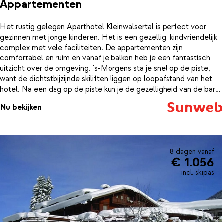
Appartementen
Het rustig gelegen Aparthotel Kleinwalsertal is perfect voor
gezinnen met jonge kinderen. Het is een gezellig, kindvriendelijk
complex met vele faciliteiten. De appartementen zijn
comfortabel en ruim en vanaf je balkon heb je een fantastisch
uitzicht over de omgeving. 's-Morgens sta je snel op de piste,
want de dichtstbijzijnde skiliften liggen op loopafstand van het
hotel. Na een dag op de piste kun je de gezelligheid van de bar
met livemuziek opzoeken, je reisgenoten uitdagen tot een
Nu bekijken
spelletje kegelen, badminton of tafeltennis, even relaxen in de
Finse sauna en een baantje trekken in het binnenbad.
8 dagen vanaf
€ 1.056
incl. skipas