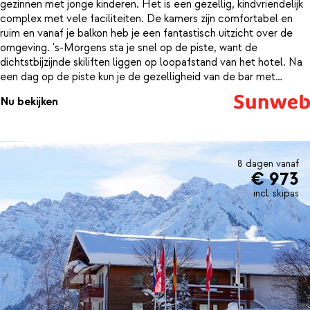
gezinnen met jonge kinderen. Het is een gezellig, kindvriendelijk
complex met vele faciliteiten. De kamers zijn comfortabel en
ruim en vanaf je balkon heb je een fantastisch uitzicht over de
omgeving. 's-Morgens sta je snel op de piste, want de
dichtstbijzijnde skiliften liggen op loopafstand van het hotel. Na
een dag op de piste kun je de gezelligheid van de bar met
livemuziek opzoeken, je reisgenoten uitdagen tot een spelletje
Nu bekijken
kegelen, badminton of tafeltennis, even relaxen in de Finse
sauna en een baantje trekken in het binnenbad.
8 dagen vanaf
€ 973
incl. skipas