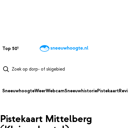
NAAR HOOFDINHOUD
Top 50
Webcams
Wintersportweer
Kaarten
Sneeuwverwacht
Sneeuwhoogte
Weer
Webcam
Sneeuwhistorie
Pistekaart
Rev
Pistekaart Mittelberg