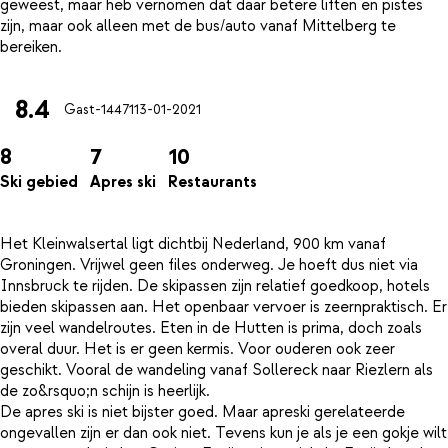
geweest, maar heb vernomen dat daar betere liften en pistes
zijn, maar ook alleen met de bus/auto vanaf Mittelberg te
8.4
Gast-14471
13-01-2021
8
7
10
Ski gebied
Apres ski
Restaurants
Het Kleinwalsertal ligt dichtbij Nederland, 900 km vanaf
Groningen. Vrijwel geen files onderweg. Je hoeft dus niet via
Innsbruck te rijden. De skipassen zijn relatief goedkoop, hotels
bieden skipassen aan. Het openbaar vervoer is zeernpraktisch. Er
zijn veel wandelroutes. Eten in de Hutten is prima, doch zoals
overal duur. Het is er geen kermis. Voor ouderen ook zeer
geschikt. Vooral de wandeling vanaf Sollereck naar Riezlern als
de zo&rsquo;n schijn is heerlijk.
De apres ski is niet bijster goed. Maar apreski gerelateerde
ongevallen zijn er dan ook niet. Tevens kun je als je een gokje wilt