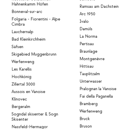
Hahnenkamm Höfen
Ramsau am Dachstein
Bonneval-sur-arc
Arc 1950
Folgaria - Fiorentini - Alpe
Ivalo
Cimbra
Damüls
Lauchernalp
La Norma
Bad Kleinkirchheim
Pertisau
Säfsen
Braunlage
Skigebied Muggenbrunn
Montgenèvre
Werfenweng
Hittisau
Les Karellis
Tauplitzalm
Hochkönig
Unterwasser
Zillertal 3000
Pralognan la Vanoise
Aussois en Vanoise
Fai della Paganella
Klínovec
Bramberg
Bergeralm
Werfenweng
Sogndal skisenter & Sogn
Bruck
Skisenter
Bruson
Nassfeld-Hermagor