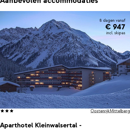
Aanbevolen accommodaties
8 dagen vanaf
€ 947
incl. skipas
Oostenrijk
Mittelberg
Aparthotel Kleinwalsertal -