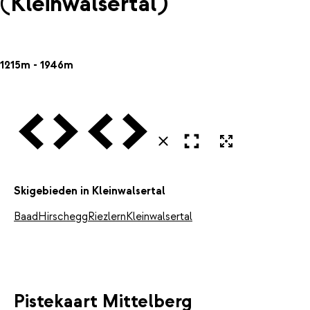
(Kleinwalsertal)
1215m - 1946m
Vorige
Volgende
Vorige
Volgende
Open in volledig scherm
Uitvergroten
Sluiten
Skigebieden in Kleinwalsertal
Baad
Hirschegg
Riezlern
Kleinwalsertal
Pistekaart Mittelberg