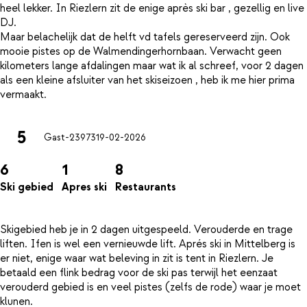
heel lekker. In Riezlern zit de enige après ski bar , gezellig en live
DJ.
Maar belachelijk dat de helft vd tafels gereserveerd zijn. Ook
mooie pistes op de Walmendingerhornbaan. Verwacht geen
kilometers lange afdalingen maar wat ik al schreef, voor 2 dagen
als een kleine afsluiter van het skiseizoen , heb ik me hier prima
5
Gast-23973
19-02-2026
6
1
8
Ski gebied
Apres ski
Restaurants
Skigebied heb je in 2 dagen uitgespeeld. Verouderde en trage
liften. Ifen is wel een vernieuwde lift. Aprés ski in Mittelberg is
er niet, enige waar wat beleving in zit is tent in Riezlern. Je
betaald een flink bedrag voor de ski pas terwijl het eenzaat
verouderd gebied is en veel pistes (zelfs de rode) waar je moet