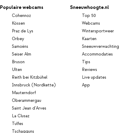
Populaire webcams
Sneeuwhoogte.nl
Cohennoz
Top 50
Kössen
Webcams
Praz de Lys
Wintersportweer
Orbey
Kaarten
Samoëns
Sneeuwverwachting
Seiser Alm
Accommodaties
Bruson
Tips
Ulten
Reviews
Reith bei Kitzbühel
Live updates
Innsbruck (Nordkette)
App
Mauterndorf
Oberammergau
Saint Jean d'Arves
La Clusaz
Tulfes
Tschagguns