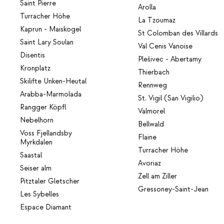
Saint Pierre
Arolla
Turracher Höhe
La Tzoumaz
Kaprun - Maiskogel
St Colomban des Villards
Saint Lary Soulan
Val Cenis Vanoise
Disentis
Plešivec - Abertamy
Kronplatz
Thierbach
Skilifte Unken-Heutal
Rennweg
Arabba-Marmolada
St. Vigil (San Vigilio)
Rangger Köpfl
Valmorel
Nebelhorn
Bellwald
Voss Fjellandsby
Flaine
Myrkdalen
Turracher Höhe
Saastal
Avoriaz
Seiser alm
Zell am Ziller
Pitztaler Gletscher
Gressoney-Saint-Jean
Les Sybelles
Espace Diamant