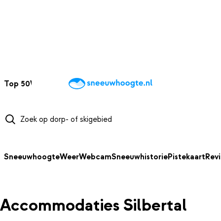
NAAR HOOFDINHOUD
Top 50
Webcams
Wintersportweer
Kaarten
Sneeuwverwacht
Sneeuwhoogte
Weer
Webcam
Sneeuwhistorie
Pistekaart
Rev
Accommodaties Silbertal