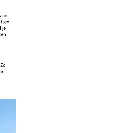
vind
iften
 je
ten
 Zo
te