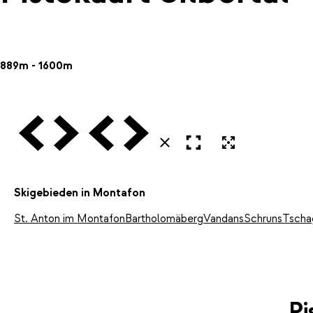
889m - 1600m
Vorige
Volgende
Vorige
Volgende
Open in volledig scherm
Uitvergroten
Sluiten
Skigebieden in Montafon
St. Anton im Montafon
Bartholomäberg
Vandans
Schruns
Tscha
Pi