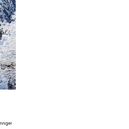
nniger