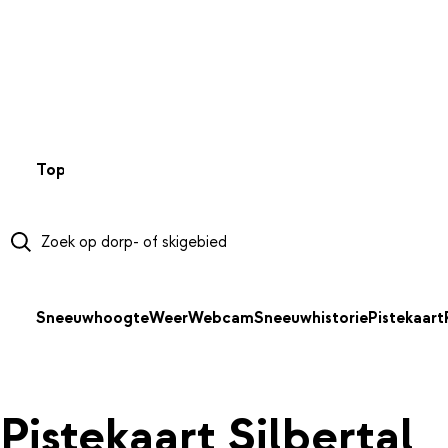
NAAR HOOFDINHOUD
Top 50
Webcams
Wintersportweer
Kaarten
Sneeuwverwa
Sneeuwhoogte
Weer
Webcam
Sneeuwhistorie
Pistekaart
Pistekaart Silbertal