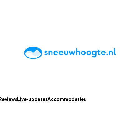
chting
Accommodaties
Tips
Reviews
Live updates
App
Reviews
Live-updates
Accommodaties