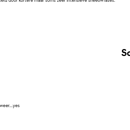
eld door kortere maar soms zeer intensieve sneeuwfases.
Sc