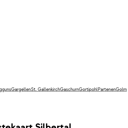
gguns
Gargellen
St. Gallenkirch
Gaschurn
Gortipohl
Partenen
Golm
stekaart Silbertal