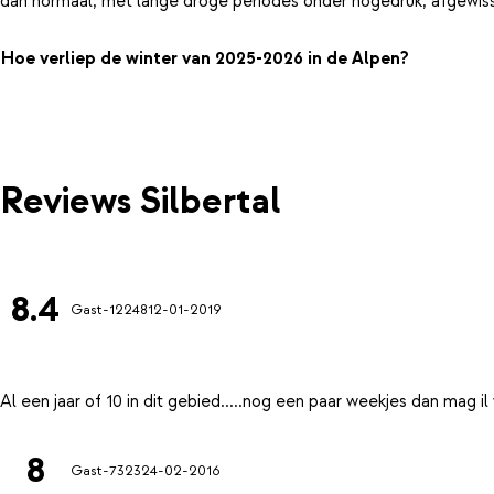
dan normaal, met lange droge periodes onder hogedruk, afgewiss
Hoe verliep de winter van 2025-2026 in de Alpen?
Reviews Silbertal
8.4
Gast-12248
12-01-2019
8
Gast-7323
24-02-2016