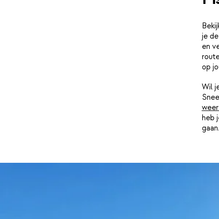
Bekij
je de
en ve
route
op j
Wil 
Snee
weer
heb j
gaan