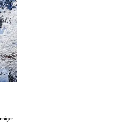
nniger