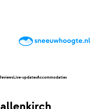
chting
Accommodaties
Tips
Reviews
Live updates
App
Reviews
Live-updates
Accommodaties
allenkirch