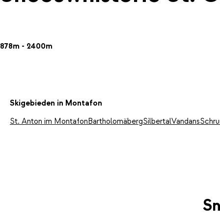
878m - 2400m
Skigebieden in Montafon
St. Anton im Montafon
Bartholomäberg
Silbertal
Vandans
Schru
Sn