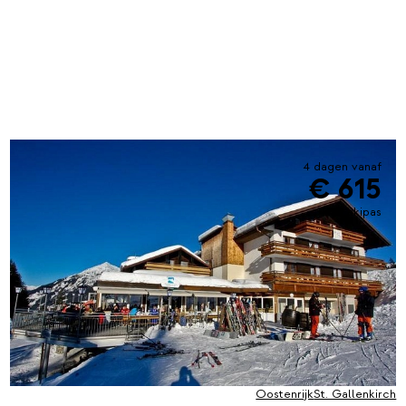
4 dagen vanaf
€ 615
incl. skipas
Oostenrijk
St. Gallenkirch