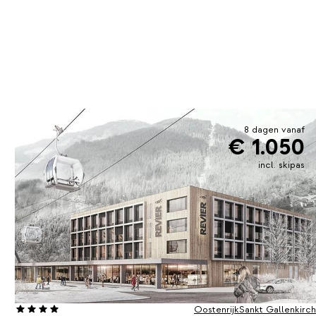
8 dagen vanaf
€ 1.050
incl. skipas
Oostenrijk
Sankt Gallenkirch