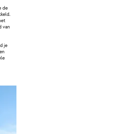
e de
keld.
het
d van
d je
en
ele