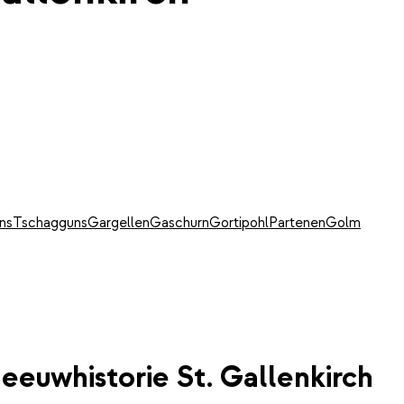
ns
Tschagguns
Gargellen
Gaschurn
Gortipohl
Partenen
Golm
eeuwhistorie St. Gallenkirch