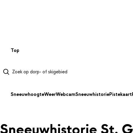
NAAR HOOFDINHOUD
Top 50
Webcams
Wintersportweer
Kaarten
Sneeuwverwa
Sneeuwhoogte
Weer
Webcam
Sneeuwhistorie
Pistekaart
Sneeuwhistorie St. G