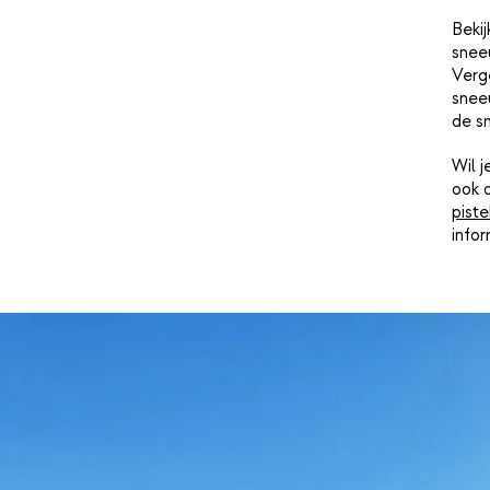
Bekij
snee
Verge
sneeu
de s
Wil 
ook 
piste
info