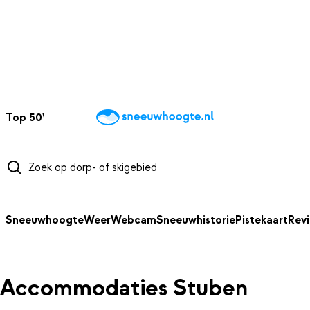
NAAR HOOFDINHOUD
Top 50
Webcams
Wintersportweer
Kaarten
Sneeuwverwacht
Sneeuwhoogte
Weer
Webcam
Sneeuwhistorie
Pistekaart
Rev
Accommodaties Stuben