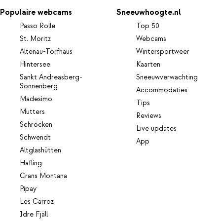
Populaire webcams
Sneeuwhoogte.nl
Passo Rolle
Top 50
St. Moritz
Webcams
Altenau-Torfhaus
Wintersportweer
Hintersee
Kaarten
Sankt Andreasberg-
Sneeuwverwachting
Sonnenberg
Accommodaties
Madesimo
Tips
Mutters
Reviews
Schröcken
Live updates
Schwendt
App
Altglashütten
Hafling
Crans Montana
Pipay
Les Carroz
Idre Fjäll