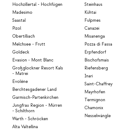
Hochzillertal - Hochfügen
Steinhaus
Madesimo
Kühtai
Saastal
Fulpmes
Pizol
Canazei
Obertilliach
Misanenga
Melchsee - Frutt
Pozza di Fassa
Goldeck
Erpfendorf
Evasion - Mont Blanc
Bischofsmais
Großglockner Resort Kals
Riefensberg
- Matrei
Inari
Evolène
Saint-Chaffrey
Berchtesgadener Land
Mayrhofen
Garmisch-Partenkirchen
Termignon
Jungfrau Region - Mürren
Chamonix
- Schilthorn
Nesselwängle
Warth - Schröcken
Alta Valtellina