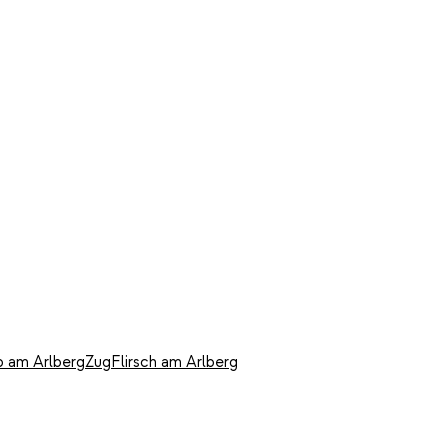
b am Arlberg
Zug
Flirsch am Arlberg