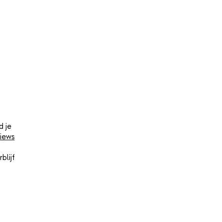
d je
iews
blijf