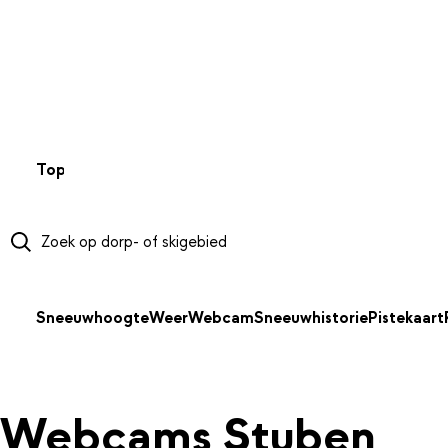
NAAR HOOFDINHOUD
Top 50
Webcams
Wintersportweer
Kaarten
Sneeuwverwa
Sneeuwhoogte
Weer
Webcam
Sneeuwhistorie
Pistekaart
Webcams Stuben