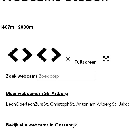
1407m - 2800m
Vorige Webcam
Volgende Webcam
Vorige Webcam
Volgende Webcam
Uitvergroten
Sluiten
Fullscreen
Zoek webcams
Meer webcams in Ski Arlberg
Lech
Oberlech
Zürs
St. Christoph
St. Anton am Arlberg
St. Jako
Bekijk alle webcams in Oostenrijk