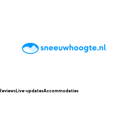
chting
Accommodaties
Tips
Reviews
Live updates
App
Reviews
Live-updates
Accommodaties