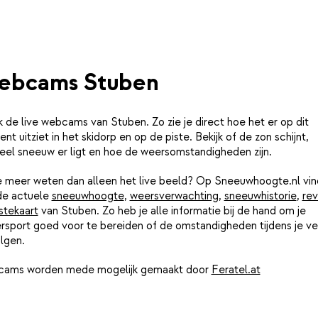
ebcams Stuben
k de live webcams van Stuben. Zo zie je direct hoe het er op dit
t uitziet in het skidorp en op de piste. Bekijk of de zon schijnt,
eel sneeuw er ligt en hoe de weersomstandigheden zijn.
je meer weten dan alleen het live beeld? Op Sneeuwhoogte.nl vin
de actuele
sneeuwhoogte
,
weersverwachting
,
sneeuwhistorie
,
rev
stekaart
van Stuben. Zo heb je alle informatie bij de hand om je
rsport goed voor te bereiden of de omstandigheden tijdens je ver
lgen.
ams worden mede mogelijk gemaakt door
Feratel.at