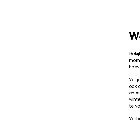
W
Bekij
momen
hoev
Wil 
ook 
en
pi
winte
te vo
Webc