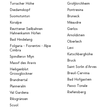
Turracher Höhe
Großkirchheim
Diedamskopf
Pontresina
Suomutunturi
Bruneck
Koralpe
Méaudre
Reuttener Seilbahnen
Gerlos
Hahnenkamm Höfen
Arnoldstein
Bad Hindelang
Oberlech
Folgaria - Fiorentini - Alpe
Levi
Cimbra
Katschberghöhe
Spindleruv Mlyn
Bruck
Massif des Aravis
Saint Sorlin d'Arves
Heiligenblut
Breuil-Cervinia
Grossglockner
Bad Hofgastein
Brandnertal
Passo Tonale
Planneralm
Riefensberg
Val Gardena
Riksgränsen
Scuol