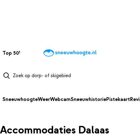
NAAR HOOFDINHOUD
Top 50
Webcams
Wintersportweer
Kaarten
Sneeuwverwacht
Sneeuwhoogte
Weer
Webcam
Sneeuwhistorie
Pistekaart
Rev
Accommodaties Dalaas