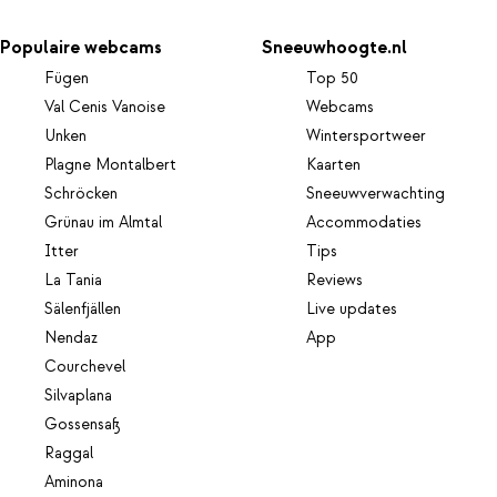
Populaire webcams
Sneeuwhoogte.nl
Fügen
Top 50
Val Cenis Vanoise
Webcams
Unken
Wintersportweer
Plagne Montalbert
Kaarten
Schröcken
Sneeuwverwachting
Grünau im Almtal
Accommodaties
Itter
Tips
La Tania
Reviews
Sälenfjällen
Live updates
Nendaz
App
Courchevel
Silvaplana
Gossensaß
Raggal
Aminona