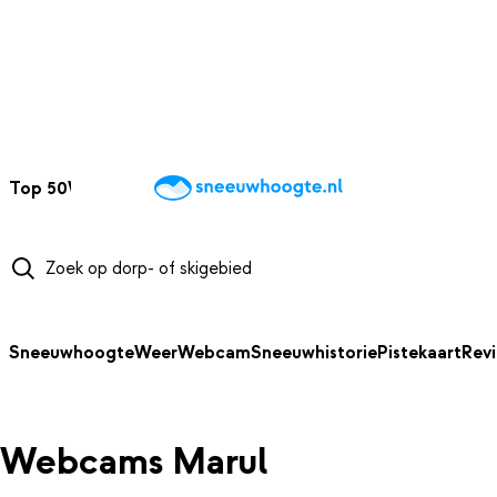
NAAR HOOFDINHOUD
Top 50
Webcams
Wintersportweer
Kaarten
Sneeuwverwacht
Sneeuwhoogte
Weer
Webcam
Sneeuwhistorie
Pistekaart
Rev
Webcams Marul