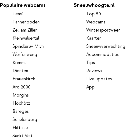
Populaire webcams
Sneeuwhoogte.nl
Temù
Top 50
Tannenboden
Webcams
Zell am Ziller
Wintersportweer
Kleinwalsertal
Kaarten
Spindleruv Mlyn
Sneeuwverwachting
Werfenweng
Accommodaties
Krimml
Tips
Dienten
Reviews
Frauenkirch
Live updates
Arc 2000
App
Morgins
Hochötz
Bareges
Schulenberg
Hittisau
Sankt Veit