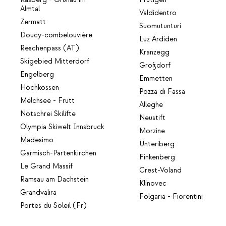
Almtal
Valdidentro
Zermatt
Suomutunturi
Doucy-combelouvière
Luz Ardiden
Reschenpass (AT)
Kranzegg
Skigebied Mitterdorf
Großdorf
Engelberg
Emmetten
Hochkössen
Pozza di Fassa
Melchsee - Frutt
Alleghe
Notschrei Skilifte
Neustift
Olympia Skiwelt Innsbruck
Morzine
Madesimo
Unteriberg
Garmisch-Partenkirchen
Finkenberg
Le Grand Massif
Crest-Voland
Ramsau am Dachstein
Klínovec
Grandvalira
Folgaria - Fiorentini
Portes du Soleil (Fr)