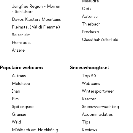
Méaudre
Jungfrau Region - Mürren
Oetz
- Schilthorn
Abtenau
Davos Klosters Mountains
Thierbach
Fleimstal (Val di Fiemme)
Predazzo
Seiser alm
Clausthal-Zellerfeld
Hemsedal
Anzère
Populaire webcams
Sneeuwhoogte.nl
Autrans
Top 50
Melchsee
Webcams
Inari
Wintersportweer
Elm
Kaarten
Spitzingsee
Sneeuwverwachting
Grainau
Accommodaties
Wald
Tips
Mühlbach am Hochkönig
Reviews