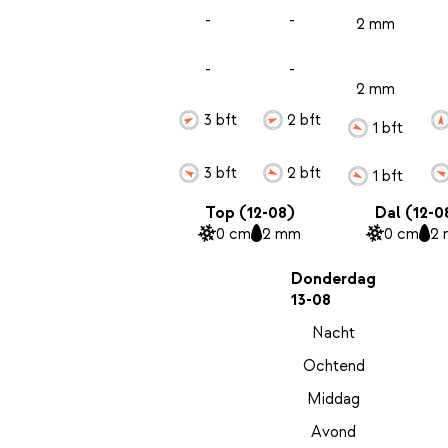
-
-
2 mm
-
-
2 mm
3 bft
2 bft
1 bft
3 bft
2 bft
1 bft
Top (12-08)
Dal (12-0
0 cm
2 mm
0 cm
2
Donderdag
13-08
Nacht
Ochtend
Middag
Avond