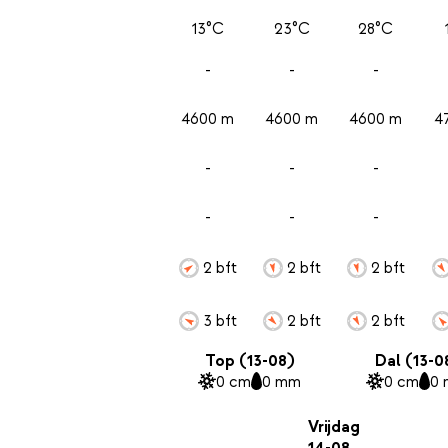
13°C
23°C
28°C
-
-
-
4600 m
4600 m
4600 m
4
-
-
-
-
-
-
2 bft
2 bft
2 bft
3 bft
2 bft
2 bft
Top (13-08)
Dal (13-0
0 cm
0 mm
0 cm
0
Vrijdag