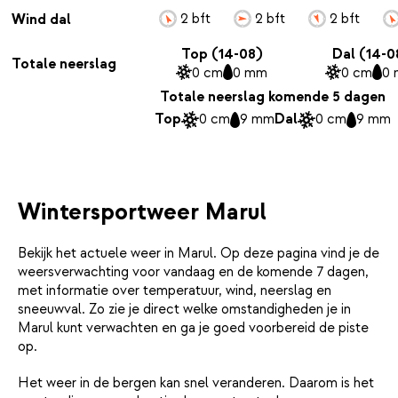
2 bft
2 bft
2 bft
Wind dal
Top (14-08)
Dal (14-0
Totale neerslag
0 cm
0 mm
0 cm
0
Totale neerslag komende 5 dagen
Top
0 cm
9 mm
Dal
0 cm
9 mm
Wintersportweer Marul
Bekijk het actuele weer in Marul. Op deze pagina vind je de
weersverwachting voor vandaag en de komende 7 dagen,
met informatie over temperatuur, wind, neerslag en
sneeuwval. Zo zie je direct welke omstandigheden je in
Marul kunt verwachten en ga je goed voorbereid de piste
op.
Het weer in de bergen kan snel veranderen. Daarom is het