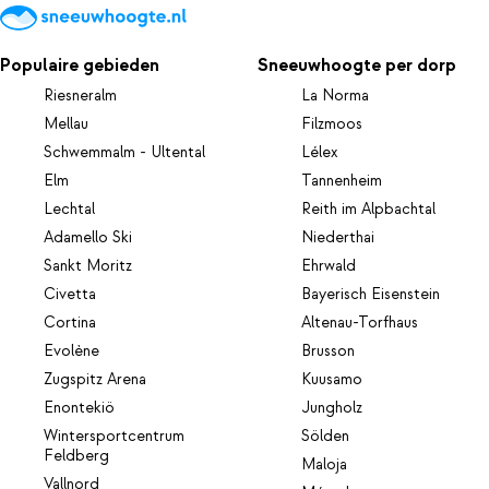
Populaire gebieden
Sneeuwhoogte per dorp
Riesneralm
La Norma
Mellau
Filzmoos
Schwemmalm - Ultental
Lélex
Elm
Tannenheim
Lechtal
Reith im Alpbachtal
Adamello Ski
Niederthai
Sankt Moritz
Ehrwald
Civetta
Bayerisch Eisenstein
Cortina
Altenau-Torfhaus
Evolène
Brusson
Zugspitz Arena
Kuusamo
Enontekiö
Jungholz
Wintersportcentrum
Sölden
Feldberg
Maloja
Vallnord