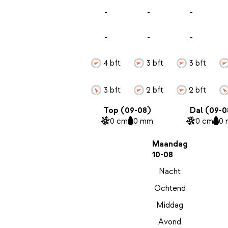
-
-
-
-
-
-
4 bft
3 bft
3 bft
3 bft
2 bft
2 bft
Top (09-08)
Dal (09-0
0 cm
0 mm
0 cm
0
Maandag
10-08
Nacht
Ochtend
Middag
Avond