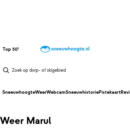
NAAR HOOFDINHOUD
Top 50
Webcams
Wintersportweer
Kaarten
Sneeuwverwacht
Sneeuwhoogte
Weer
Webcam
Sneeuwhistorie
Pistekaart
Rev
Weer Marul