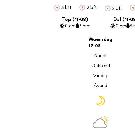
3 bft
2 bft
2 bft
Top (11-08)
Dal (11-0
0 cm
3 mm
0 cm
3
Woensdag
12-08
Nacht
Ochtend
Middag
Avond