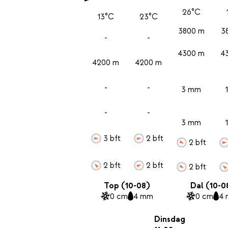
26°C
13°C
23°C
3800 m
3
-
-
4300 m
4
4200 m
4200 m
-
-
3 mm
-
-
3 mm
3 bft
2 bft
2 bft
2 bft
2 bft
2 bft
Top (10-08)
Dal (10-0
0 cm
4 mm
0 cm
4
Dinsdag