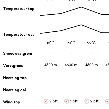
Temperatuur top
Temperatuur dal
16°C
20°C
29°C
-
-
-
Sneeuwvalgrens
4600 m
4600 m
4600 m
4
Vorstgrens
-
-
-
Neerslag top
-
-
-
Neerslag dal
2 bft
1 bft
2 bft
Wind top