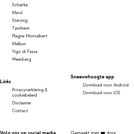
Schierke
Marul
Sterzing
Tannheim
Plagne Montalbert
Malbun
Vigo di Fassa
Weerberg
Sneeuwhoogte app
Links
Download voor Android
Privacyverklaring &
Download voor iOS
cookiebeleid
Disclaimer
Contact
Volg ons op social media
Gemaakt met ❤️ door