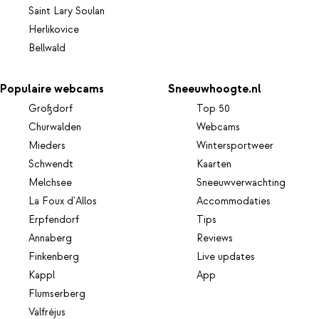
Saint Lary Soulan
Herlikovice
Bellwald
Populaire webcams
Sneeuwhoogte.nl
Großdorf
Top 50
Churwalden
Webcams
Mieders
Wintersportweer
Schwendt
Kaarten
Melchsee
Sneeuwverwachting
La Foux d'Allos
Accommodaties
Erpfendorf
Tips
Annaberg
Reviews
Finkenberg
Live updates
Kappl
App
Flumserberg
Valfréjus