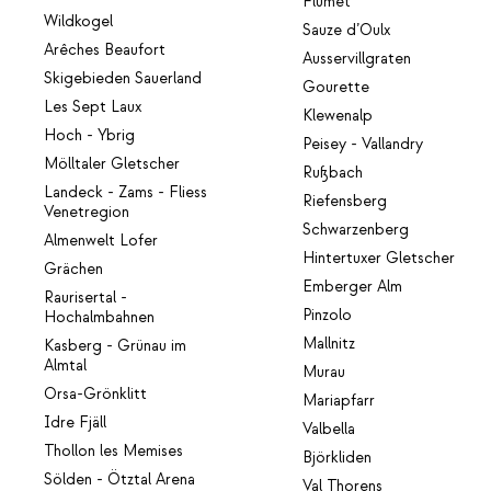
Flumet
Wildkogel
Sauze d’Oulx
Arêches Beaufort
Ausservillgraten
Skigebieden Sauerland
Gourette
Les Sept Laux
Klewenalp
Hoch - Ybrig
Peisey - Vallandry
Mölltaler Gletscher
Rußbach
Landeck - Zams - Fliess
Riefensberg
Venetregion
Schwarzenberg
Almenwelt Lofer
Hintertuxer Gletscher
Grächen
Emberger Alm
Raurisertal -
Pinzolo
Hochalmbahnen
Mallnitz
Kasberg - Grünau im
Almtal
Murau
Orsa-Grönklitt
Mariapfarr
Idre Fjäll
Valbella
Thollon les Memises
Björkliden
Sölden - Ötztal Arena
Val Thorens