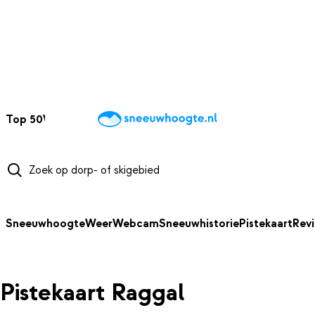
NAAR HOOFDINHOUD
Top 50
Webcams
Wintersportweer
Kaarten
Sneeuwverwacht
Sneeuwhoogte
Weer
Webcam
Sneeuwhistorie
Pistekaart
Rev
Pistekaart Raggal