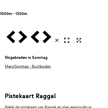
1000m - 1300m
Vorige
Volgende
Vorige
Volgende
Open in volledig scherm
Uitvergroten
Sluiten
Skigebieden in Sonntag
Marul
Sonntag - Buchboden
Pistekaart Raggal
Bekijk de pistekaart van Raggal en plan eenvoudig je