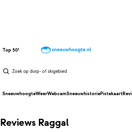
NAAR HOOFDINHOUD
Top 50
Webcams
Wintersportweer
Kaarten
Sneeuwverwacht
Sneeuwhoogte
Weer
Webcam
Sneeuwhistorie
Pistekaart
Rev
Reviews Raggal