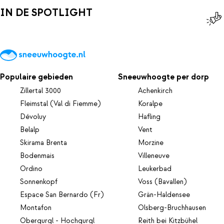
IN DE SPOTLIGHT
Populaire gebieden
Sneeuwhoogte per dorp
Zillertal 3000
Achenkirch
Fleimstal (Val di Fiemme)
Koralpe
Dévoluy
Hafling
Belalp
Vent
Skirama Brenta
Morzine
Bodenmais
Villeneuve
Ordino
Leukerbad
Sonnenkopf
Voss (Bavallen)
Espace San Bernardo (Fr)
Grän-Haldensee
Montafon
Olsberg-Bruchhausen
Obergurgl - Hochgurgl
Reith bei Kitzbühel