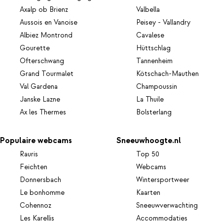
Axalp ob Brienz
Valbella
Aussois en Vanoise
Peisey - Vallandry
Albiez Montrond
Cavalese
Gourette
Hüttschlag
Ofterschwang
Tannenheim
Grand Tourmalet
Kötschach-Mauthen
Val Gardena
Champoussin
Janske Lazne
La Thuile
Ax les Thermes
Bolsterlang
Populaire webcams
Sneeuwhoogte.nl
Rauris
Top 50
Feichten
Webcams
Donnersbach
Wintersportweer
Le bonhomme
Kaarten
Cohennoz
Sneeuwverwachting
Les Karellis
Accommodaties