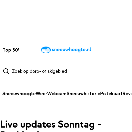
NAAR HOOFDINHOUD
Top 50
Webcams
Wintersportweer
Kaarten
Sneeuwverwacht
Sneeuwhoogte
Weer
Webcam
Sneeuwhistorie
Pistekaart
Rev
Live updates Sonntag -