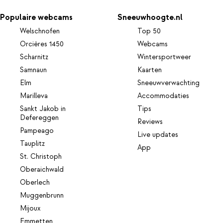
Populaire webcams
Sneeuwhoogte.nl
Welschnofen
Top 50
Orcières 1450
Webcams
Scharnitz
Wintersportweer
Samnaun
Kaarten
Elm
Sneeuwverwachting
Marilleva
Accommodaties
Sankt Jakob in
Tips
Defereggen
Reviews
Pampeago
Live updates
Tauplitz
App
St. Christoph
Oberaichwald
Oberlech
Muggenbrunn
Mijoux
Emmetten