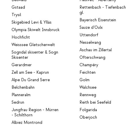
Gstaad
Rettenbach - Tiefenbach
gl.
Trysil
Bayerisch Eisenstein
Skigebied Levi & Ylläs
Sauze d’Oulx
Olympia Skiwelt Innsbruck
Uttendorf
Hochficht
Nesselwang
Weisssee Gletscherwelt
Aschau im Zillertal
Sogndal skisenter & Sogn
Skisenter
Ofterschwang
Gerardmer
Champéry
Zell am See - Kaprun
Feichten
Alpe Du Grand Serre
Golm
Belchenbahn
Walchsee
Planneralm
Rennweg
Sedrun
Reith bei Seefeld
Jungfrau Region - Mürren
Folgarida
- Schilthorn
Oberjoch
Albiez Montrond