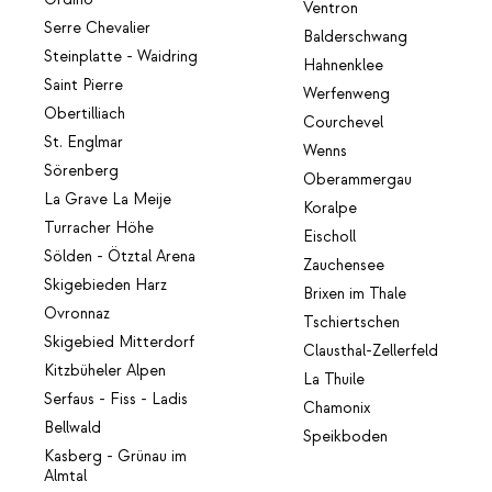
Ventron
Serre Chevalier
Balderschwang
Steinplatte - Waidring
Hahnenklee
Saint Pierre
Werfenweng
Obertilliach
Courchevel
St. Englmar
Wenns
Sörenberg
Oberammergau
La Grave La Meije
Koralpe
Turracher Höhe
Eischoll
Sölden - Ötztal Arena
Zauchensee
Skigebieden Harz
Brixen im Thale
Ovronnaz
Tschiertschen
Skigebied Mitterdorf
Clausthal-Zellerfeld
Kitzbüheler Alpen
La Thuile
Serfaus - Fiss - Ladis
Chamonix
Bellwald
Speikboden
Kasberg - Grünau im
Almtal