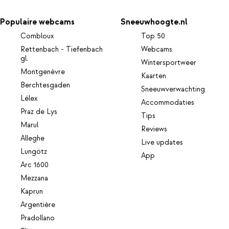
Populaire webcams
Sneeuwhoogte.nl
Combloux
Top 50
Rettenbach - Tiefenbach
Webcams
gl.
Wintersportweer
Montgenèvre
Kaarten
Berchtesgaden
Sneeuwverwachting
Lélex
Accommodaties
Praz de Lys
Tips
Marul
Reviews
Alleghe
Live updates
Lungötz
App
Arc 1600
Mezzana
Kaprun
Argentière
Pradollano