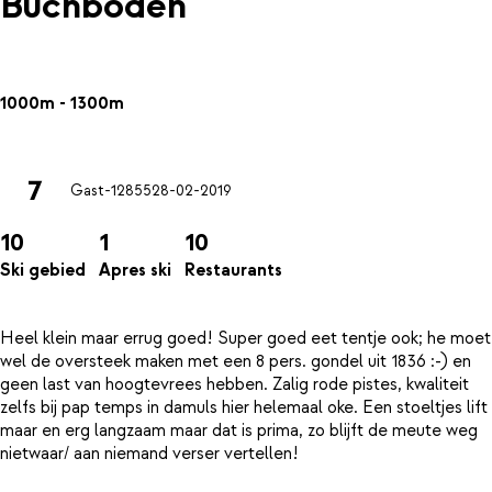
Buchboden
1000m - 1300m
7
Gast-12855
28-02-2019
10
1
10
Ski gebied
Apres ski
Restaurants
Heel klein maar errug goed! Super goed eet tentje ook; he moet
wel de oversteek maken met een 8 pers. gondel uit 1836 :-) en
geen last van hoogtevrees hebben. Zalig rode pistes, kwaliteit
zelfs bij pap temps in damuls hier helemaal oke. Een stoeltjes lift
maar en erg langzaam maar dat is prima, zo blijft de meute weg