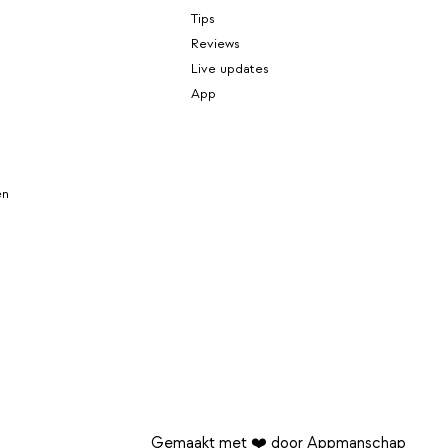
Tips
Reviews
Live updates
App
en
Gemaakt met ❤️ door Appmanschap