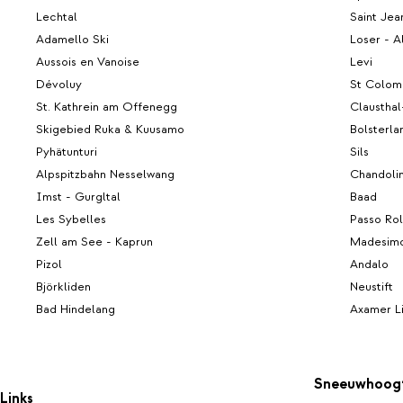
Lechtal
Saint Jea
Adamello Ski
Loser - A
Aussois en Vanoise
Levi
Dévoluy
St Colomb
St. Kathrein am Offenegg
Clausthal
Skigebied Ruka & Kuusamo
Bolsterla
Pyhätunturi
Sils
Alpspitzbahn Nesselwang
Chandoli
Imst - Gurgltal
Baad
Les Sybelles
Passo Rol
Zell am See - Kaprun
Madesim
Pizol
Andalo
Björkliden
Neustift
Bad Hindelang
Axamer L
Sneeuwhoog
Links