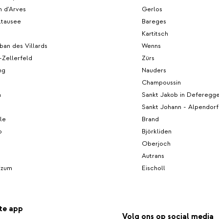
n d'Arves
Gerlos
ltausee
Bareges
Kartitsch
an des Villards
Wenns
-Zellerfeld
Zürs
ng
Nauders
Champoussin
n
Sankt Jakob in Deferegg
Sankt Johann - Alpendorf
le
Brand
o
Björkliden
Oberjoch
Autrans
izum
Eischoll
te app
Volg ons op social media