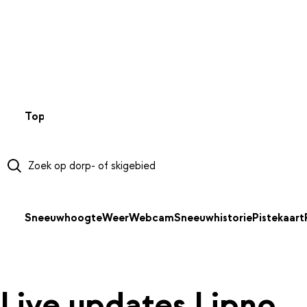
NAAR HOOFDINHOUD
Top 50
Webcams
Wintersportweer
Kaarten
Sneeuwverwa
Sneeuwhoogte
Weer
Webcam
Sneeuwhistorie
Pistekaart
Live updates Lipno