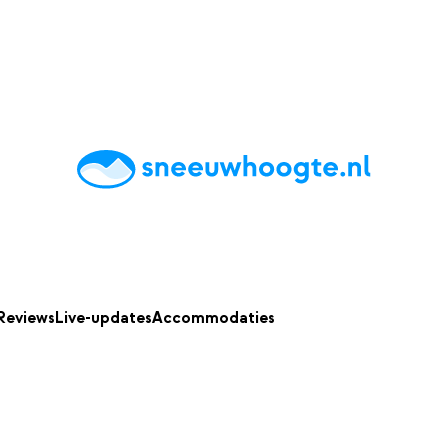
chting
Accommodaties
Tips
Reviews
Live updates
App
Reviews
Live-updates
Accommodaties