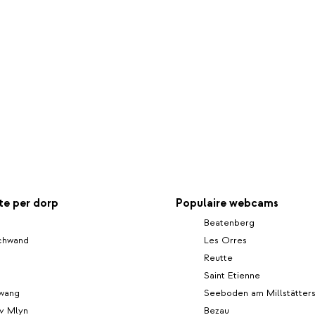
e per dorp
Populaire webcams
Beatenberg
chwand
Les Orres
Reutte
Saint Etienne
wang
Seeboden am Millstätter
uv Mlyn
Bezau