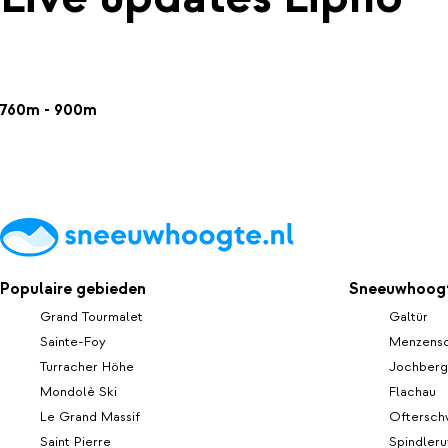
760m - 900m
Populaire gebieden
Sneeuwhoogt
Grand Tourmalet
Galtür
Sainte-Foy
Menzens
Turracher Höhe
Jochberg
Mondolè Ski
Flachau
Le Grand Massif
Oftersch
Saint Pierre
Spindler