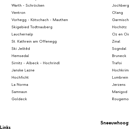
Warth - Schröcken
Jochberg
Ventron
Olang
Vorhegg - Kötschach - Mauthen
Garmisch
Skigebied Todtnauberg
Hochötz
Lauchernalp
Oz en Oi
St. Kathrein am Offenegg
Zinal
Ski Ještěd
Sogndal
Hemsedal
Bruneck
Sirnitz - Albeck - Hochrindl
Trafoi
Janske Lazne
Hochkrim
Hochficht
Lumbrein
La Norma
Jerzens
Samnaun
Manigod
Goldeck
Rougemo
Sneeuwhoog
Links