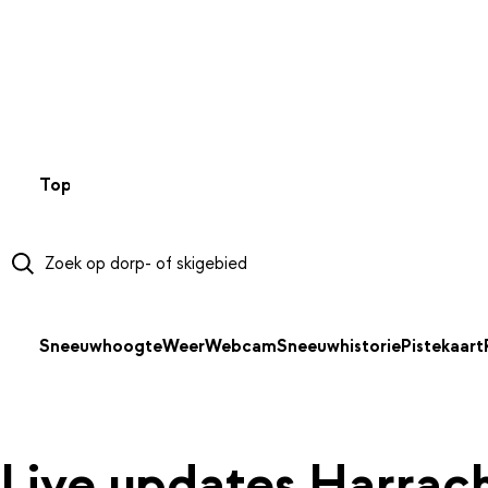
NAAR HOOFDINHOUD
Top 50
Webcams
Wintersportweer
Kaarten
Sneeuwverwa
Sneeuwhoogte
Weer
Webcam
Sneeuwhistorie
Pistekaart
Live updates Harrac