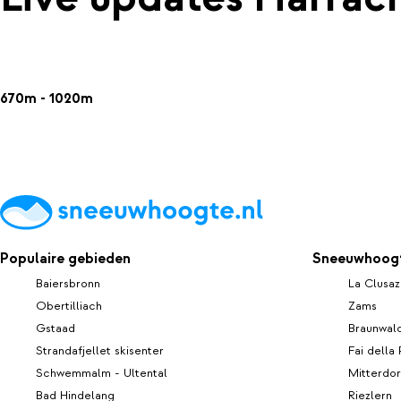
670m - 1020m
Populaire gebieden
Sneeuwhoogt
Baiersbronn
La Clusaz
Obertilliach
Zams
Gstaad
Braunwal
Strandafjellet skisenter
Fai della
Schwemmalm - Ultental
Mitterdor
Bad Hindelang
Riezlern