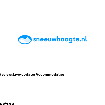
chting
Accommodaties
Tips
Reviews
Live updates
App
Reviews
Live-updates
Accommodaties
hov