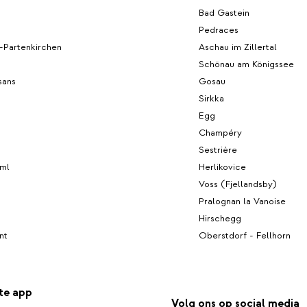
Bad Gastein
Pedraces
-Partenkirchen
Aschau im Zillertal
Schönau am Königssee
sans
Gosau
Sirkka
Egg
Champéry
Sestrière
ml
Herlikovice
Voss (Fjellandsby)
Pralognan la Vanoise
Hirschegg
nt
Oberstdorf - Fellhorn
te app
Volg ons op social media