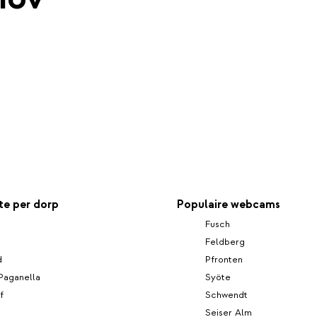
e per dorp
Populaire webcams
Fusch
Feldberg
d
Pfronten
 Paganella
Syöte
f
Schwendt
Seiser Alm