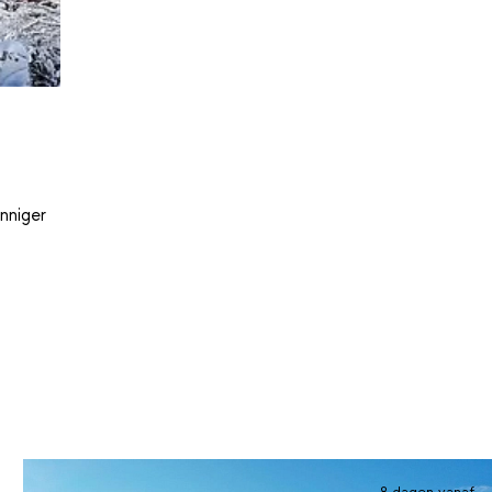
nniger
8 dagen vanaf