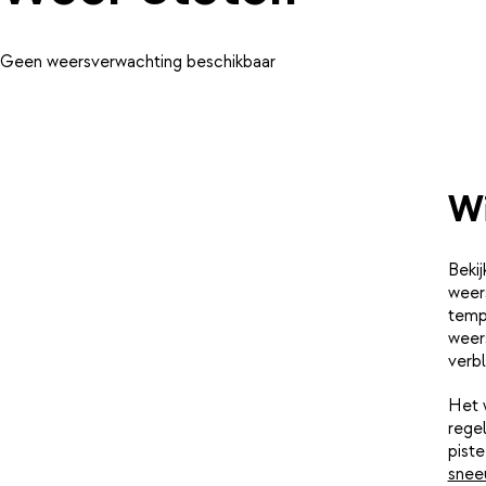
Geen weersverwachting beschikbaar
Wi
Bekij
weer
tempe
weer
verbl
Het 
rege
pist
snee