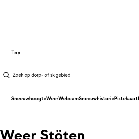
NAAR HOOFDINHOUD
Top 50
Webcams
Wintersportweer
Kaarten
Sneeuwverwa
Sneeuwhoogte
Weer
Webcam
Sneeuwhistorie
Pistekaart
Weer Stöten