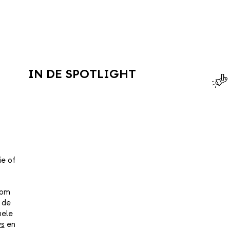
IN DE SPOTLIGHT
ie of
 om
 de
uele
ws
en