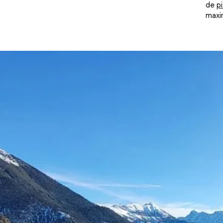
de
p
maxim