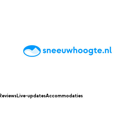
chting
Accommodaties
Tips
Reviews
Live updates
App
Reviews
Live-updates
Accommodaties