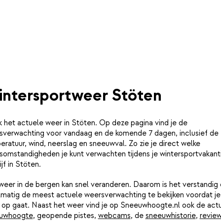
ntersportweer Stöten
k het actuele weer in Stöten. Op deze pagina vind je de
sverwachting voor vandaag en de komende 7 dagen, inclusief de
ratuur, wind, neerslag en sneeuwval. Zo zie je direct welke
somstandigheden je kunt verwachten tijdens je wintersportvakant
ijf in Stöten.
weer in de bergen kan snel veranderen. Daarom is het verstandig
lmatig de meest actuele weersverwachting te bekijken voordat je
e op gaat. Naast het weer vind je op Sneeuwhoogte.nl ook de act
uwhoogte
, geopende pistes,
webcams
, de
sneeuwhistorie
,
revie