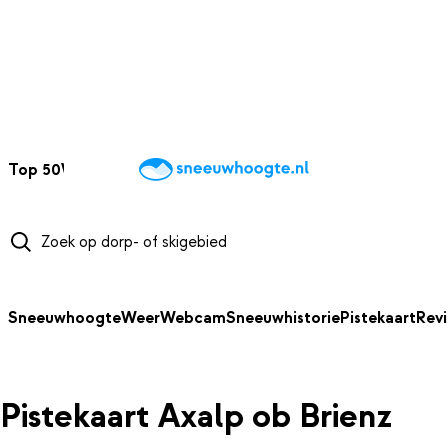
NAAR HOOFDINHOUD
Top 50
Webcams
Wintersportweer
Kaarten
Sneeuwverwacht
Sneeuwhoogte
Weer
Webcam
Sneeuwhistorie
Pistekaart
Rev
Pistekaart Axalp ob Brienz