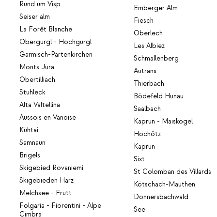
Rund um Visp
Emberger Alm
Seiser alm
Fiesch
La Forêt Blanche
Oberlech
Obergurgl - Hochgurgl
Les Albiez
Garmisch-Partenkirchen
Schmallenberg
Monts Jura
Autrans
Obertilliach
Thierbach
Stuhleck
Bödefeld Hunau
Alta Valtellina
Saalbach
Aussois en Vanoise
Kaprun - Maiskogel
Kühtai
Hochötz
Samnaun
Kaprun
Brigels
Sixt
Skigebied Rovaniemi
St Colomban des Villards
Skigebieden Harz
Kötschach-Mauthen
Melchsee - Frutt
Donnersbachwald
Folgaria - Fiorentini - Alpe
See
Cimbra