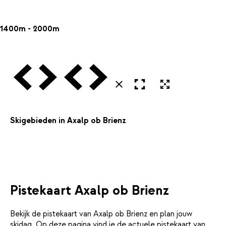
1400m - 2000m
Vorige
Volgende
Vorige
Volgende
Open in volledig scherm
Uitvergroten
Sluiten
Skigebieden in Axalp ob Brienz
Pistekaart Axalp ob Brienz
Bekijk de pistekaart van Axalp ob Brienz en plan jouw
skidag. Op deze pagina vind je de actuele pistekaart van