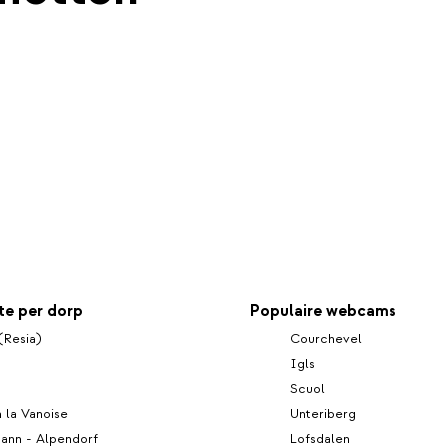
e per dorp
Populaire webcams
(Resia)
Courchevel
Igls
d
Scuol
 la Vanoise
Unteriberg
ann - Alpendorf
Lofsdalen