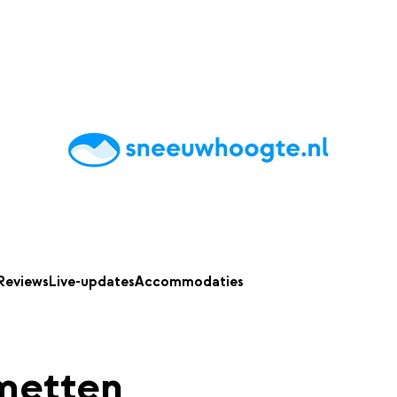
chting
Accommodaties
Tips
Reviews
Live updates
App
Reviews
Live-updates
Accommodaties
metten