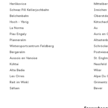
Herlikovice
Mittelber
Schwaz Pill Kellerjochbahn
Innichen
Belchenbahn
Oberstdo
Hoch - Ybrig
Kötschac
La Norma
Au
Piau Engaly
Auris en 
Planneralm
Altasten
Wintersportcentrum Feldberg
Schröcke
Bergeralm
Postwies
Aussois en Vanoise
St. Englm
Kühtai
Nassfeld
Alta Badia
Wiler
Les Orres
Alpe Du 
Reit im Winkl
Grimentz
Säfsen
Bever