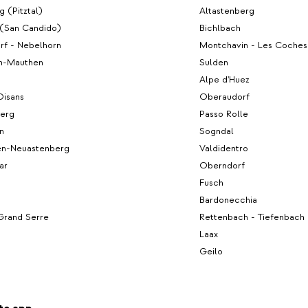
g (Pitztal)
Altastenberg
 (San Candido)
Bichlbach
rf - Nebelhorn
Montchavin - Les Coches
h-Mauthen
Sulden
Alpe d'Huez
Oisans
Oberaudorf
berg
Passo Rolle
n
Sogndal
en-Neuastenberg
Valdidentro
ar
Oberndorf
Fusch
Bardonecchia
Grand Serre
Rettenbach - Tiefenbach 
Laax
Geilo