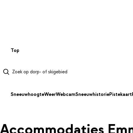
NAAR HOOFDINHOUD
Top 50
Webcams
Wintersportweer
Kaarten
Sneeuwverwa
Sneeuwhoogte
Weer
Webcam
Sneeuwhistorie
Pistekaart
Accommodaties Em