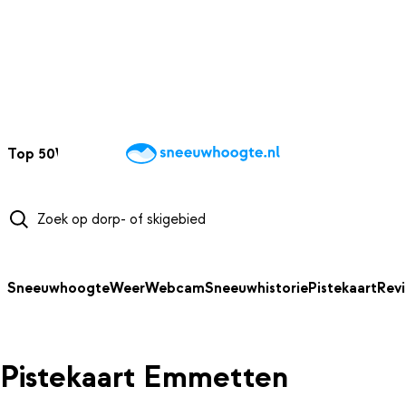
NAAR HOOFDINHOUD
Top 50
Webcams
Wintersportweer
Kaarten
Sneeuwverwacht
Sneeuwhoogte
Weer
Webcam
Sneeuwhistorie
Pistekaart
Rev
Pistekaart Emmetten