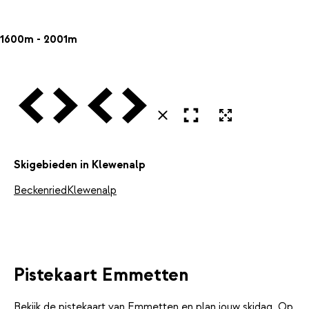
1600m - 2001m
Vorige
Volgende
Vorige
Volgende
Open in volledig scherm
Uitvergroten
Sluiten
Skigebieden in Klewenalp
Beckenried
Klewenalp
Pistekaart Emmetten
Bekijk de pistekaart van Emmetten en plan jouw skidag. Op