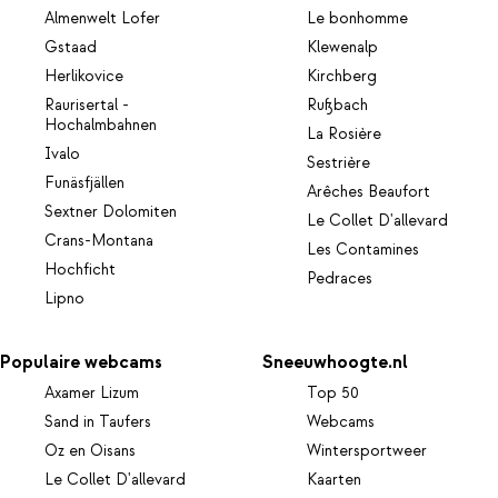
Almenwelt Lofer
Le bonhomme
Gstaad
Klewenalp
Herlikovice
Kirchberg
Raurisertal -
Rußbach
Hochalmbahnen
La Rosière
Ivalo
Sestrière
Funäsfjällen
Arêches Beaufort
Sextner Dolomiten
Le Collet D'allevard
Crans-Montana
Les Contamines
Hochficht
Pedraces
Lipno
Populaire webcams
Sneeuwhoogte.nl
Axamer Lizum
Top 50
Sand in Taufers
Webcams
Oz en Oisans
Wintersportweer
Le Collet D'allevard
Kaarten