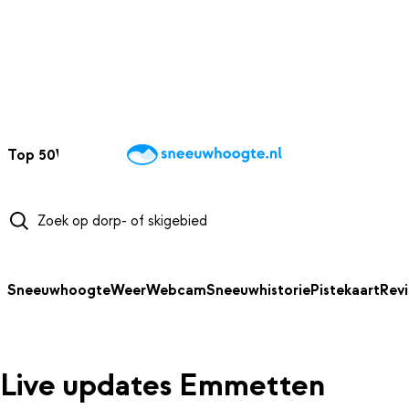
NAAR HOOFDINHOUD
Top 50
Webcams
Wintersportweer
Kaarten
Sneeuwverwacht
Sneeuwhoogte
Weer
Webcam
Sneeuwhistorie
Pistekaart
Rev
Live updates Emmetten