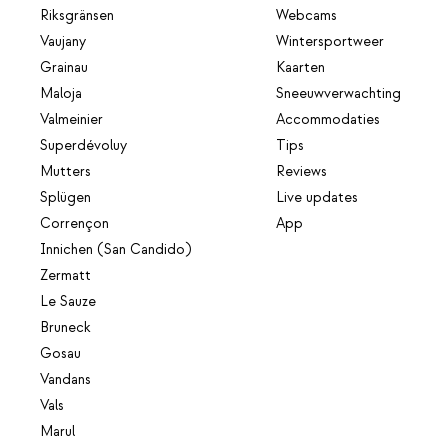
Riksgränsen
Webcams
Vaujany
Wintersportweer
Grainau
Kaarten
Maloja
Sneeuwverwachting
Valmeinier
Accommodaties
Superdévoluy
Tips
Mutters
Reviews
Splügen
Live updates
Corrençon
App
Innichen (San Candido)
Zermatt
Le Sauze
Bruneck
Gosau
Vandans
Vals
Marul