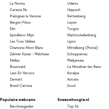
La Norma
Uderns
Carezza Ski
Hippach
Pralognan la Vanoise
Rettenberg
Bergün-Filisur
Leysin
Elm
Torgon
Spindleruv Mlyn
Marktschellenberg
Les Trois Vallées
Lipno
Chamonix Mont Blanc
Mittelberg (Pitztal)
Zahmer Kaiser - Walchsee
Schoppernau
Mellau
Weißensee
Braunwald
Le Monêtier-les-Bains
Lans En Vercors
Koralpe
Zermatt
Autrans
Breuil-Cervinia
Scuol
Populaire webcams
Sneeuwhoogte.nl
Berchtesgaden
Top 50